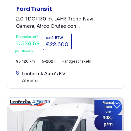
Ford Transit
2.0 TDCI 130 pk L4H3 Trend Navi,
Camera, Airco Cruise con...
Financieren?
excl. BTW
€ 524,69
€22.600
per maand
93.420 km
6-2021
Handgeschakeld
Lenferink Auto's B.V.
Almelo