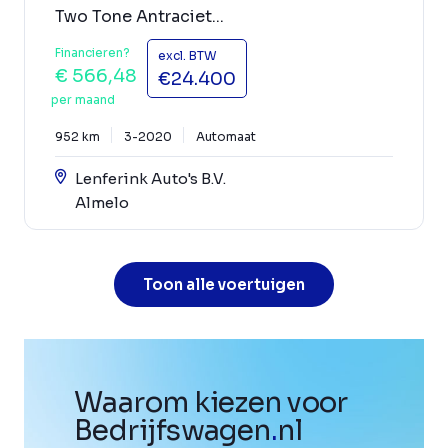
Two Tone Antraciet...
Financieren?
excl. BTW
€ 566,48
€24.400
per maand
952 km
3-2020
Automaat
Lenferink Auto's B.V.
Almelo
Toon alle voertuigen
Waarom kiezen voor
Bedrijfswagen
.
nl