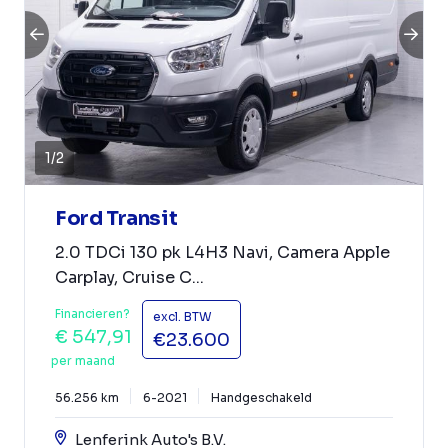
1
/
2
Ford Transit
2.0 TDCi 130 pk L4H3 Navi, Camera Apple
Carplay, Cruise C...
Financieren?
excl. BTW
€ 547,91
€23.600
per maand
56.256 km
6-2021
Handgeschakeld
Lenferink Auto's B.V.