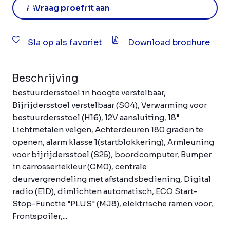
Vraag proefrit aan
Sla op als favoriet
Download brochure
Beschrijving
bestuurdersstoel in hoogte verstelbaar,
Bijrijdersstoel verstelbaar (S04), Verwarming voor
bestuurdersstoel (H16), 12V aansluiting, 18"
Lichtmetalen velgen, Achterdeuren 180 graden te
openen, alarm klasse 1(startblokkering), Armleuning
voor bijrijdersstoel (S25), boordcomputer, Bumper
in carrosseriekleur (CM0), centrale
deurvergrendeling met afstandsbediening, Digital
radio (E1D), dimlichten automatisch, ECO Start-
Stop-Functie "PLUS" (MJ8), elektrische ramen voor,
Frontspoiler,...