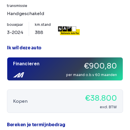
transmissie
Handgeschakeld
bouwjaar
km.stand
3-2024
388
Ik wil deze auto
Financieren
€900,80
per maand o.b.v 60 maanden
€38.800
Kopen
excl. BTW
Bereken je termijnbedrag