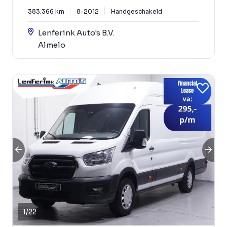
383.366 km
8-2012
Handgeschakeld
Lenferink Auto's B.V.
Almelo
1
/
22