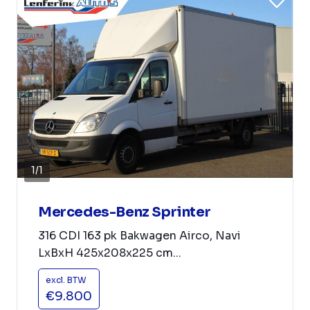
1
/
1
Mercedes-Benz Sprinter
316 CDI 163 pk Bakwagen Airco, Navi
LxBxH 425x208x225 cm...
excl. BTW
€9.800