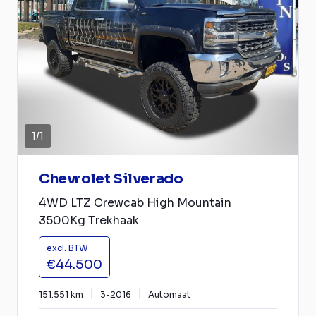
1
/
1
Chevrolet Silverado
4WD LTZ Crewcab High Mountain
3500Kg Trekhaak
excl. BTW
€44.500
151.551 km
3-2016
Automaat