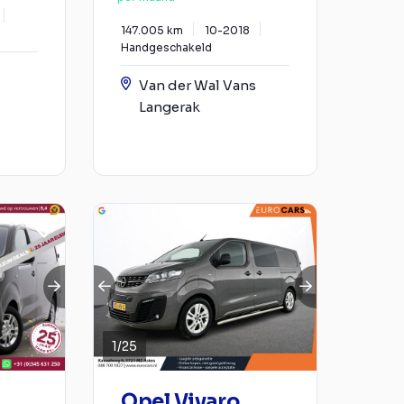
147.005 km
10-2018
Handgeschakeld
Van der Wal Vans
Langerak
1
/
25
Opel Vivaro