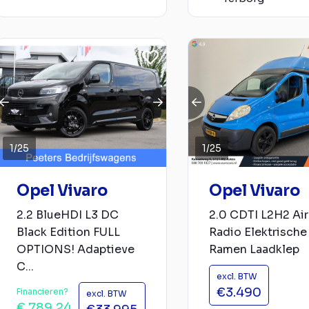
1
/
25
1
/
25
Opel Vivaro
Opel Vivaro
2.2 BlueHDI L3 DC
2.0 CDTI L2H2 Ai
Black Edition FULL
Radio Elektrische
OPTIONS! Adaptieve
Ramen Laadklep
C...
excl. BTW
€3.490
Financieren?
excl. BTW
€ 789,24