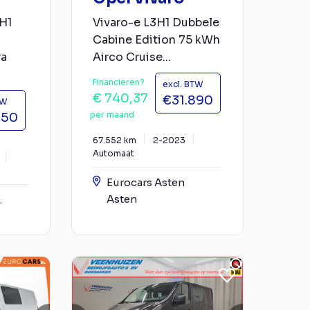
H1
Vivaro-e L3H1 Dubbele
Cabine Edition 75 kWh
ra
Airco Cruise...
Financieren?
excl. BTW
€ 740,37
€31.890
TW
per maand
950
67.552 km
2-2023
Automaat
Eurocars Asten
Asten
.