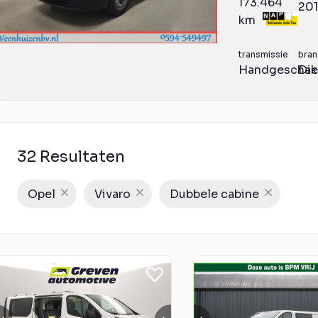
173.464
20
km
transmissie
bran
Handgeschak
Die
32 Resultaten
Opel
Vivaro
Dubbele cabine