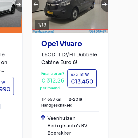
1
/
18
Opel Vivaro
le
1.6CDTI L2/H1 Dubbele
ion
Cabine Euro 6!
..
Financieren?
excl. BTW
€ 312,26
€13.450
BTW
per maand
.990
114.658 km
2-2019
Handgeschakeld
Veenhuizen
Bedrijfsauto's BV
Boerakker