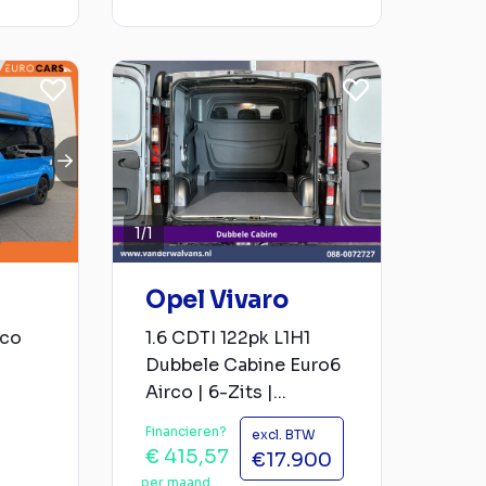
1
/
1
Opel Vivaro
rco
1.6 CDTI 122pk L1H1
Dubbele Cabine Euro6
Airco | 6-Zits |...
Financieren?
excl. BTW
€ 415,57
€17.900
per maand