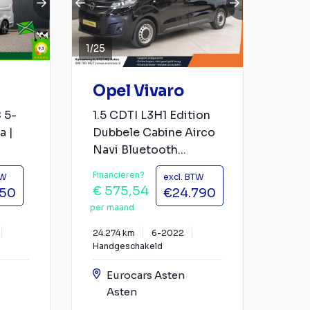
1
/
25
Opel Vivaro
 5-
1.5 CDTI L3H1 Edition
a |
Dubbele Cabine Airco
Navi Bluetooth...
Financieren?
TW
excl. BTW
€ 575,54
750
€24.790
per maand
24.274 km
6-2022
Handgeschakeld
Eurocars Asten
Asten