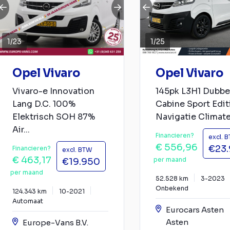
1
/
23
1
/
25
Opel Vivaro
Opel Vivaro
Vivaro-e Innovation
145pk L3H1 Dubbe
Lang D.C. 100%
Cabine Sport Edit
Elektrisch SOH 87%
Navigatie Climate.
Air...
Financieren?
excl. 
€ 556,96
€23
Financieren?
excl. BTW
€ 463,17
per maand
€19.950
per maand
52.528 km
3-2023
Onbekend
124.343 km
10-2021
Automaat
Eurocars Asten
Asten
Europe-Vans B.V.