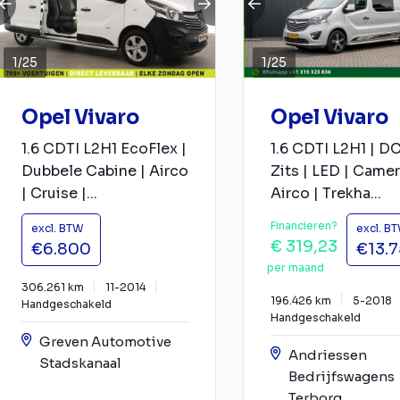
1
/
25
1
/
25
Opel Vivaro
Opel Vivaro
1.6 CDTI L2H1 EcoFlex |
1.6 CDTI L2H1 | DC
Dubbele Cabine | Airco
Zits | LED | Camer
| Cruise |...
Airco | Trekha...
Financieren?
excl. BTW
excl. B
€ 319,23
€6.800
€13.
per maand
306.261 km
11-2014
196.426 km
5-2018
Handgeschakeld
Handgeschakeld
Greven Automotive
Andriessen
Stadskanaal
Bedrijfswagens
Terborg