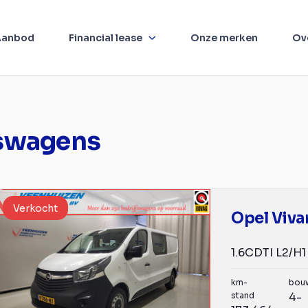
Aanbod
Financial lease
Onze merken
Ov
fswagens
Verkocht
Opel Viva
km-
bou
stand
4-