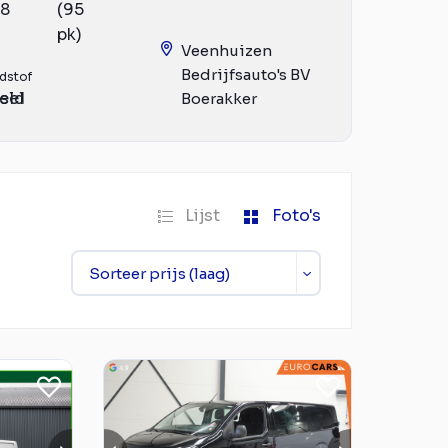
18
(95
pk)
Veenhuizen
Bedrijfsauto's BV
dstof
eld
sel
Boerakker
Lijst
Foto's