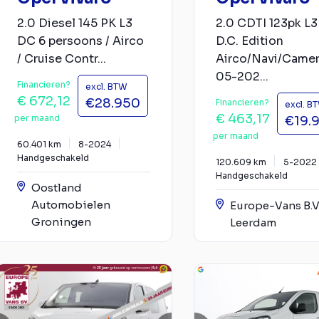
2.0 Diesel 145 PK L3
2.0 CDTI 123pk L3
DC 6 persoons / Airco
D.C. Edition
/ Cruise Contr...
Airco/Navi/Came
05-202...
Financieren?
excl. BTW
€ 672,12
€28.950
Financieren?
excl. B
€ 463,17
per maand
€19.
per maand
60.401 km
8-2024
Handgeschakeld
120.609 km
5-2022
Handgeschakeld
Oostland
Automobielen
Europe-Vans B.V
Groningen
Leerdam