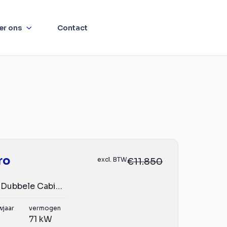
er ons
Contact
ro
excl. BTW
€11.850
1.6CDTI L2/H1 Dubbele Cabine Euro 6!
wjaar
vermogen
71 kW