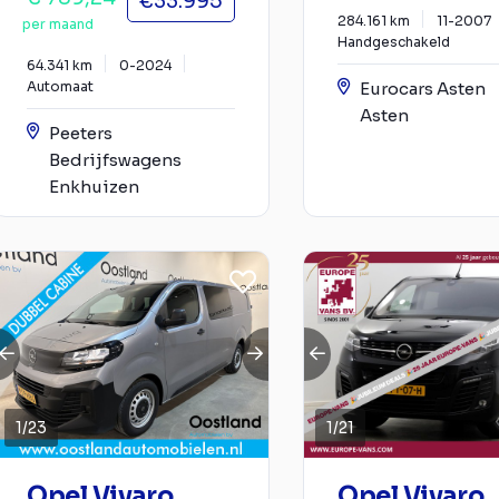
€33.995
284.161 km
11-2007
per maand
Handgeschakeld
64.341 km
0-2024
Automaat
Eurocars Asten
Asten
Peeters
Bedrijfswagens
Enkhuizen
1
/
23
1
/
21
Opel Vivaro
Opel Vivaro