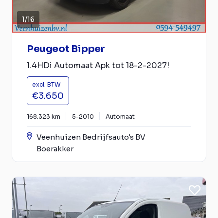
1
/
16
Peugeot Bipper
1.4HDi Automaat Apk tot 18-2-2027!
excl. BTW
€3.650
168.323 km
5-2010
Automaat
Veenhuizen Bedrijfsauto's BV
Boerakker