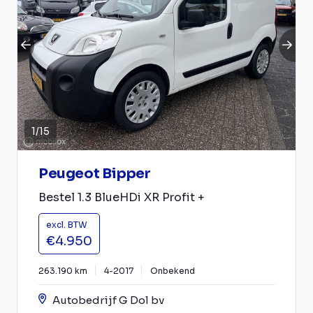
1
/
15
Peugeot Bipper
Bestel 1.3 BlueHDi XR Profit +
excl. BTW
€4.950
263.190 km
4-2017
Onbekend
Autobedrijf G Dol bv