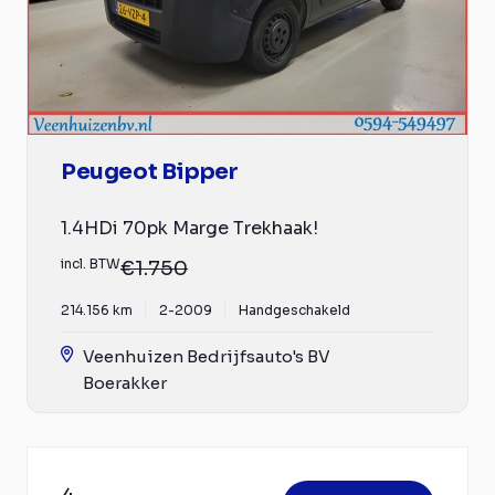
Peugeot Bipper
1.4HDi 70pk Marge Trekhaak!
incl. BTW
€1.750
214.156 km
2-2009
Handgeschakeld
Veenhuizen Bedrijfsauto's BV
Boerakker