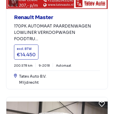
1
/
1
Renault Master
170PK AUTOMAAT PAARDENWAGEN
LOWLINER VERKOOPWAGEN
FOODTRU...
excl. BTW
€14.450
200.578 km
9-2018
Automaat
Tatev Auto B.V.
Mijdrecht