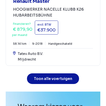
Renault Master
HOOGWERKER NACELLE KLUBB K26
HUBARBEITSBÜHNE
Financieren?
excl. BTW
€ 879,90
€37.900
per maand
58.141 km
9-2018
Handgeschakeld
Tatev Auto B.V.
Mijdrecht
Toon alle voertuigen