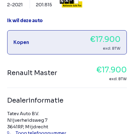
2-2021
201.815
Ik wil deze auto
€17.900
Kopen
excl. BTW
€17.900
Renault Master
excl. BTW
Dealerinformatie
Tatev Auto B.V.
Nijverheidsweg 7
3641RP, Mijdrecht
Toon telefoonnummer