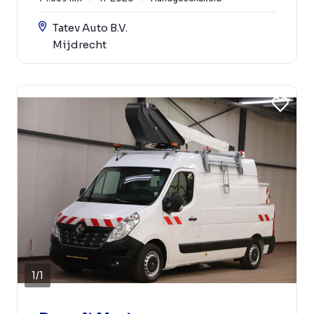
Tatev Auto B.V.
Mijdrecht
1
/
1