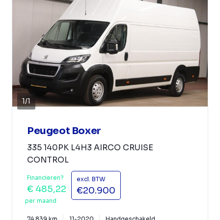
1
/
1
Peugeot Boxer
335 140PK L4H3 AIRCO CRUISE
CONTROL
Financieren?
excl. BTW
€ 485,22
€20.900
per maand
74.839 km
11-2020
Handgeschakeld