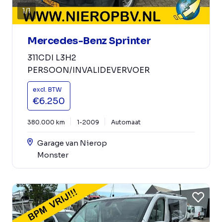
1
/
1
Mercedes-Benz Sprinter
311CDI L3H2
PERSOON/INVALIDEVERVOER
excl. BTW
€6.250
380.000 km
1-2009
Automaat
Garage van Nierop
Monster