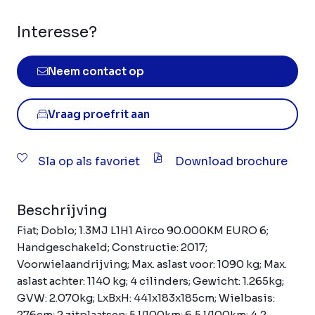
Interesse?
Neem contact op
Vraag proefrit aan
Sla op als favoriet
Download brochure
Beschrijving
Fiat; Doblo; 1.3MJ L1H1 Airco 90.000KM EURO 6;
Handgeschakeld; Constructie: 2017;
Voorwielaandrijving; Max. aslast voor: 1090 kg; Max.
aslast achter: 1140 kg; 4 cilinders; Gewicht: 1.265kg;
GVW: 2.070kg; LxBxH: 441x183x185cm; Wielbasis:
276cm; 2 zitplaatsen; 5 l/100km; 6,5 l/100km; 4,2