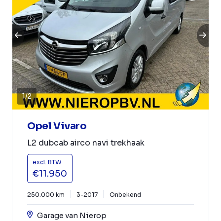
1
/
2
Opel Vivaro
L2 dubcab airco navi trekhaak
excl. BTW
€11.950
250.000 km
3-2017
Onbekend
Garage van Nierop