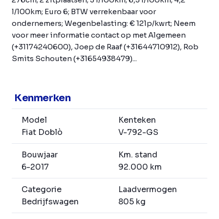
l/100km; Euro 6; BTW verrekenbaar voor
ondernemers; Wegenbelasting: € 121p/kwrt; Neem
voor meer informatie contact op met Algemeen
(+31174240600), Joep de Raaf (+31644710912), Rob
Smits Schouten (+31654938479)...
Kenmerken
Model
Kenteken
Fiat Doblò
V-792-GS
Bouwjaar
Km. stand
6-2017
92.000 km
Categorie
Laadvermogen
Bedrijfswagen
805 kg