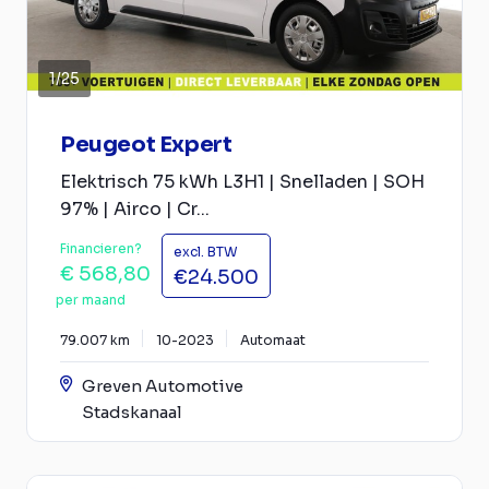
1
/
25
Peugeot Expert
Elektrisch 75 kWh L3H1 | Snelladen | SOH
97% | Airco | Cr...
Financieren?
excl. BTW
€ 568,80
€24.500
per maand
79.007 km
10-2023
Automaat
Greven Automotive
Stadskanaal