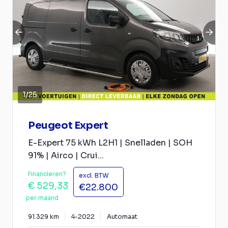
1
/
25
Peugeot Expert
E-Expert 75 kWh L2H1 | Snelladen | SOH
91% | Airco | Crui...
Financieren?
excl. BTW
€ 529,33
€22.800
per maand
91.329 km
4-2022
Automaat