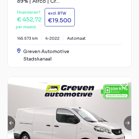
89% | Airco | Cr...
Financieren?
excl. BTW
€ 452,72
€19.500
per maand
145.573 km
4-2022
Automaat
Greven Automotive
Stadskanaal