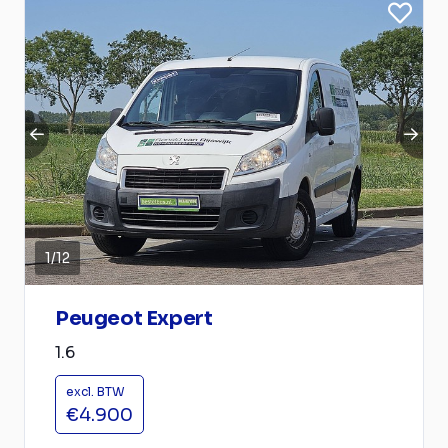
1
/
12
Peugeot Expert
1.6
excl. BTW
€4.900