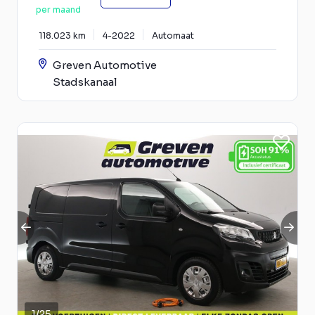
per maand
118.023 km
4-2022
Automaat
Greven Automotive
Stadskanaal
1
/
25