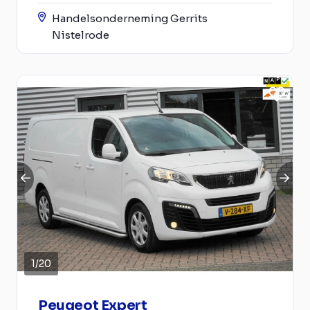
Handelsonderneming Gerrits
Nistelrode
1
/
20
Peugeot Expert