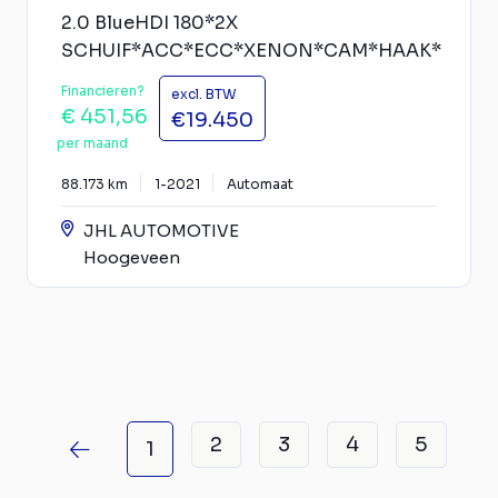
2.0 BlueHDI 180*2X
SCHUIF*ACC*ECC*XENON*CAM*HAAK*
Financieren?
excl. BTW
€ 451,56
€19.450
per maand
88.173 km
1-2021
Automaat
JHL AUTOMOTIVE
Hoogeveen
2
3
4
5
1