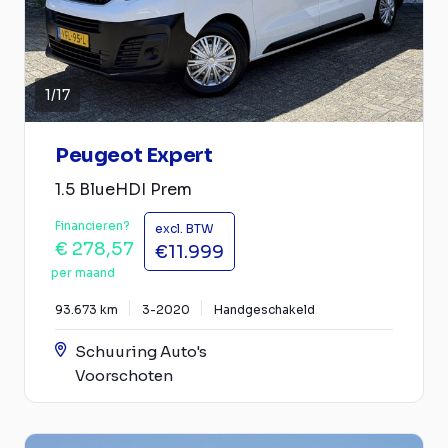
1
/
17
Peugeot Expert
1.5 BlueHDI Prem
Financieren?
excl. BTW
€ 278,57
€11.999
per maand
93.673 km
3-2020
Handgeschakeld
Schuuring Auto's
Voorschoten