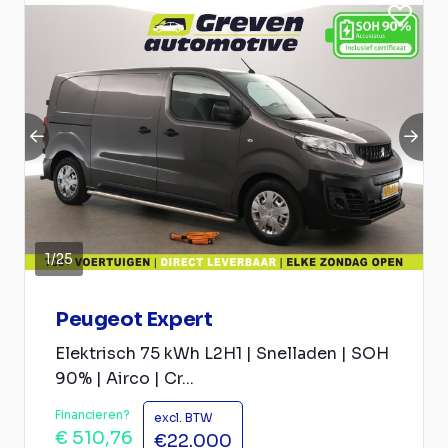
1
/
25
Peugeot Expert
Elektrisch 75 kWh L2H1 | Snelladen | SOH
90% | Airco | Cr...
Financieren?
excl. BTW
€ 510,76
€22.000