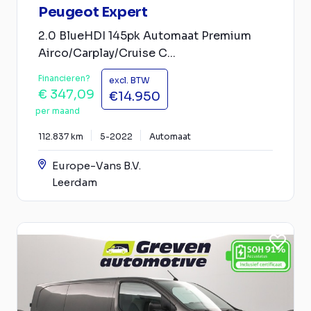
Peugeot Expert
2.0 BlueHDI 145pk Automaat Premium
Airco/Carplay/Cruise C...
Financieren?
excl. BTW
€ 347,09
€14.950
per maand
112.837 km
5-2022
Automaat
Europe-Vans B.V.
Leerdam