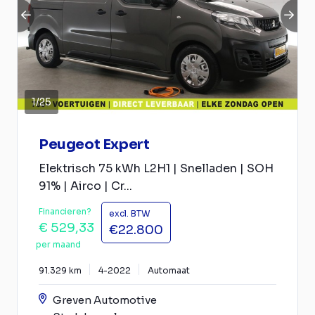
1
/
25
Peugeot Expert
Elektrisch 75 kWh L2H1 | Snelladen | SOH
91% | Airco | Cr...
Financieren?
excl. BTW
€ 529,33
€22.800
per maand
91.329 km
4-2022
Automaat
Greven Automotive