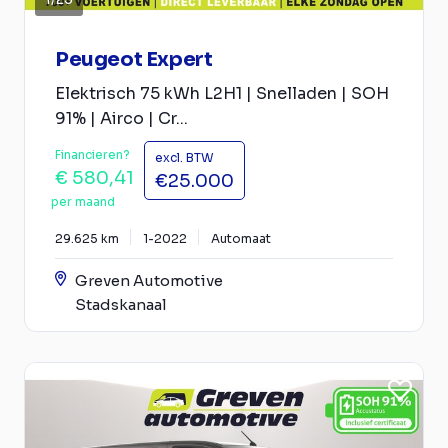
Peugeot Expert
Elektrisch 75 kWh L2H1 | Snelladen | SOH
91% | Airco | Cr...
Financieren?
excl. BTW
€ 580,41
€25.000
per maand
29.625 km
1-2022
Automaat
Greven Automotive
Stadskanaal