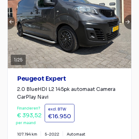
1
/
25
Peugeot Expert
2.0 BlueHDI L2 145pk automaat Camera
CarPlay Navi
Financieren?
excl. BTW
€ 393,52
€16.950
per maand
107.194 km
5-2022
Automaat