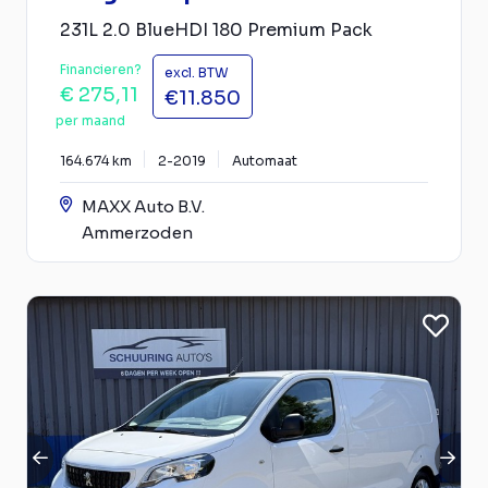
231L 2.0 BlueHDI 180 Premium Pack
Financieren?
excl. BTW
€ 275,11
€11.850
per maand
164.674 km
2-2019
Automaat
MAXX Auto B.V.
Ammerzoden