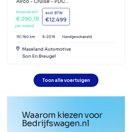
Airco - Cruise - PDC...
Financieren?
excl. BTW
€ 290,18
€12.499
per maand
151.160 km
9-2019
Handgeschakeld
Mazeland Automotive
Son En Breugel
Toon alle voertuigen
Waarom kiezen voor
Bedrijfswagen
.
nl