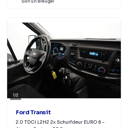
Son En Breugel
1
/
2
Ford Transit
2.0 TDCI L2H2 2x Schuifdeur EURO 6 -