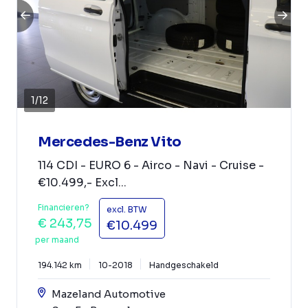
1
/
12
Mercedes-Benz Vito
114 CDI - EURO 6 - Airco - Navi - Cruise -
€10.499,- Excl...
Financieren?
excl. BTW
€ 243,75
€10.499
per maand
194.142 km
10-2018
Handgeschakeld
Mazeland Automotive