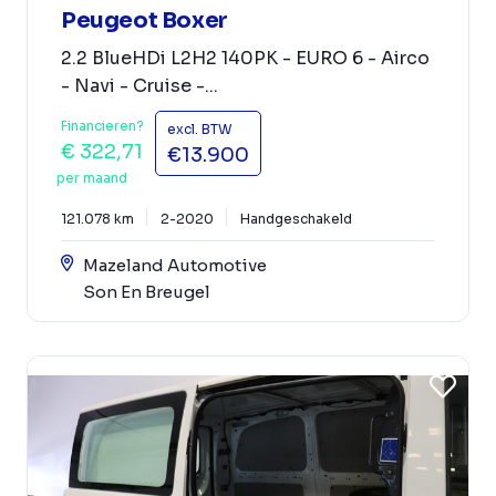
Peugeot Boxer
2.2 BlueHDi L2H2 140PK - EURO 6 - Airco
- Navi - Cruise -...
Financieren?
excl. BTW
€ 322,71
€13.900
per maand
121.078 km
2-2020
Handgeschakeld
Mazeland Automotive
Son En Breugel