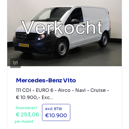
1
/
1
Mercedes-Benz Vito
111 CDI - EURO 6 - Airco - Navi - Cruise -
€ 10.900,- Exc...
Financieren?
excl. BTW
€ 253,06
€10.900
per maand