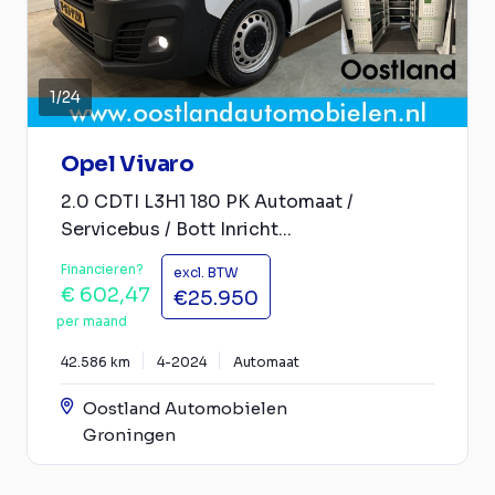
1
/
24
Opel Vivaro
2.0 CDTI L3H1 180 PK Automaat /
Servicebus / Bott Inricht...
Financieren?
excl. BTW
€ 602,47
€25.950
per maand
42.586 km
4-2024
Automaat
Oostland Automobielen
Groningen