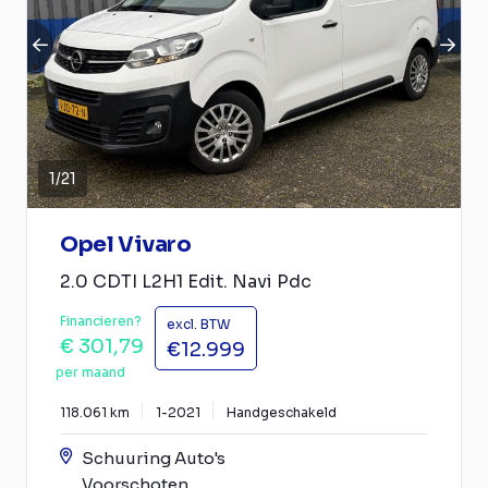
1
/
21
Opel Vivaro
2.0 CDTI L2H1 Edit. Navi Pdc
Financieren?
excl. BTW
€ 301,79
€12.999
per maand
118.061 km
1-2021
Handgeschakeld
Schuuring Auto's
Voorschoten