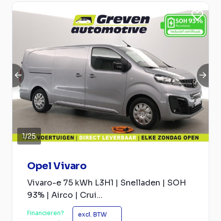
1
/
25
Opel Vivaro
Vivaro-e 75 kWh L3H1 | Snelladen | SOH
93% | Airco | Crui...
Financieren?
excl. BTW