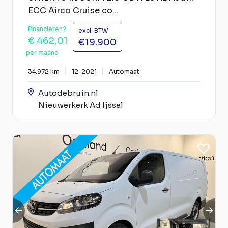
ECC Airco Cruise co...
Financieren?
excl. BTW
€ 462,01
€19.900
per maand
34.972 km
12-2021
Automaat
Autodebruin.nl
Nieuwerkerk Ad Ijssel