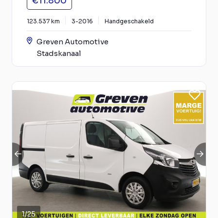
€11.800
123.537 km
3-2016
Handgeschakeld
Greven Automotive
Stadskanaal
1
/
25