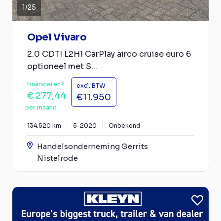
1
/
25
Opel Vivaro
2.0 CDTI L2H1 CarPlay airco cruise euro 6
optioneel met S...
Financieren?
excl. BTW
€ 277,44
€11.950
per maand
134.520 km
5-2020
Onbekend
Handelsonderneming Gerrits
Nistelrode