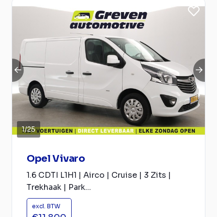
1
/
25
Opel Vivaro
1.6 CDTI L1H1 | Airco | Cruise | 3 Zits |
Trekhaak | Park...
excl. BTW