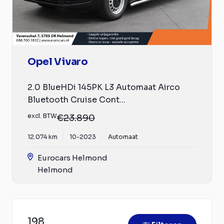
Opel Vivaro
2.0 BlueHDi 145PK L3 Automaat Airco
Bluetooth Cruise Cont...
excl. BTW
€23.890
12.074 km
10-2023
Automaat
Eurocars Helmond
Helmond
198