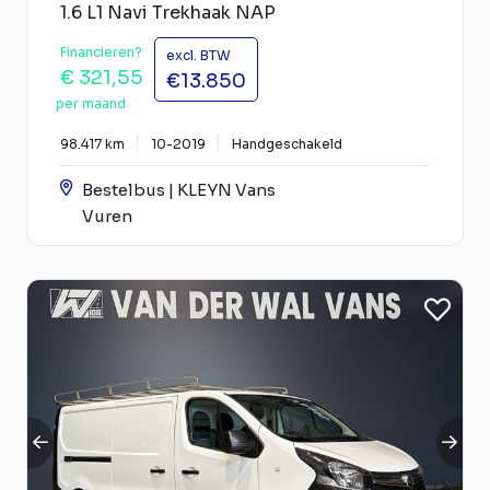
1.6 L1 Navi Trekhaak NAP
Financieren?
excl. BTW
€ 321,55
€13.850
per maand
98.417 km
10-2019
Handgeschakeld
Bestelbus | KLEYN Vans
Vuren