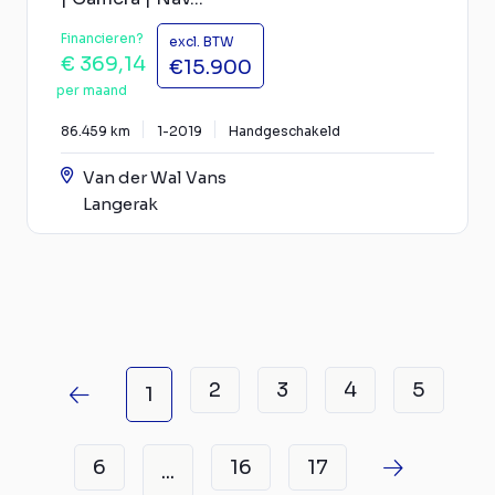
Financieren?
excl. BTW
€ 369,14
€15.900
per maand
86.459 km
1-2019
Handgeschakeld
Van der Wal Vans
Langerak
2
3
4
5
1
6
16
17
...