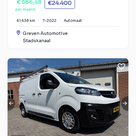
€ 566,48
€24.400
per maand
61.638 km
7-2022
Automaat
Greven Automotive
Stadskanaal