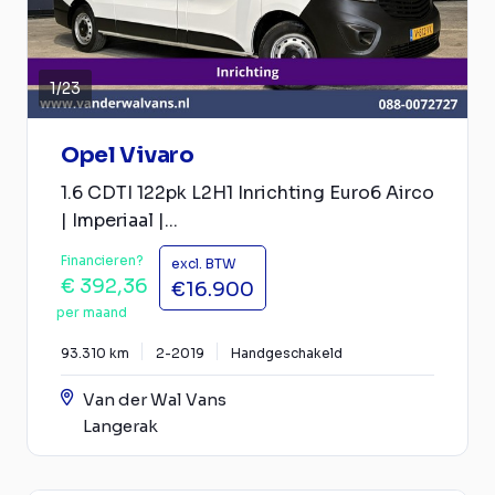
1
/
23
Opel Vivaro
1.6 CDTI 122pk L2H1 Inrichting Euro6 Airco
| Imperiaal |...
Financieren?
excl. BTW
€ 392,36
€16.900
per maand
93.310 km
2-2019
Handgeschakeld
Van der Wal Vans
Langerak