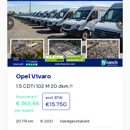
1
/
2
Opel Vivaro
1.5 CDTI 102 M 20 dkm.!!
Financieren?
excl. BTW
€ 365,66
€15.750
per maand
20.174 km
8-2021
Handgeschakeld