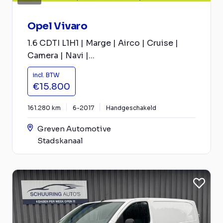
Opel Vivaro
1.6 CDTI L1H1 | Marge | Airco | Cruise |
Camera | Navi |...
incl. BTW
€15.800
161.280 km
6-2017
Handgeschakeld
Greven Automotive
Stadskanaal