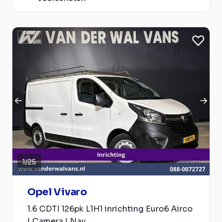
1
/
25
Opel Vivaro
1.6 CDTI 126pk L1H1 inrichting Euro6 Airco
| Camera | Nav...