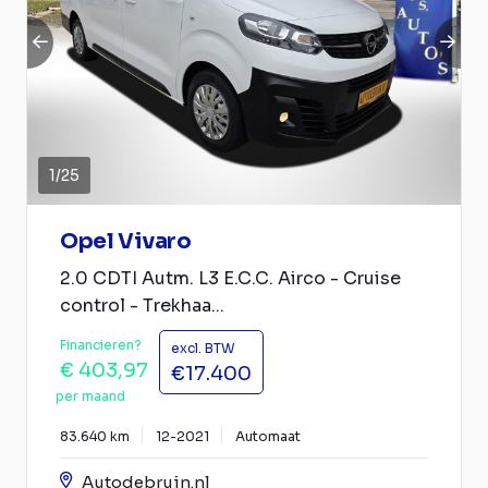
1
/
25
Opel Vivaro
2.0 CDTI Autm. L3 E.C.C. Airco - Cruise
control - Trekhaa...
Financieren?
excl. BTW
€ 403,97
€17.400
per maand
83.640 km
12-2021
Automaat
Autodebruin.nl