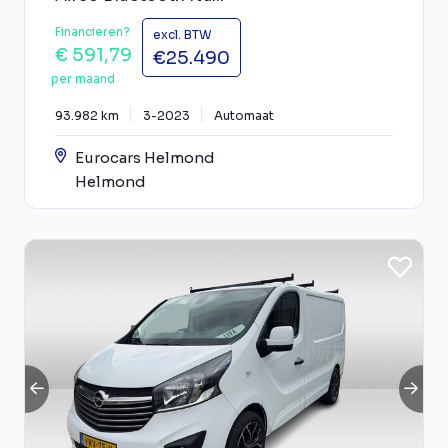
Financieren?
excl. BTW
€ 591,79
€25.490
per maand
93.982 km
3-2023
Automaat
Eurocars Helmond
Helmond