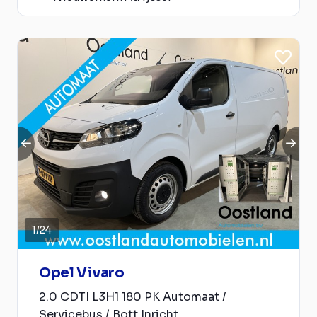
1
/
24
Opel Vivaro
2.0 CDTI L3H1 180 PK Automaat /
Servicebus / Bott Inricht...