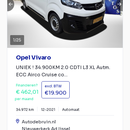
1
/
25
Opel Vivaro
UNIEK ! 34.900KM 2.0 CDTI L3 XL Autm.
ECC Airco Cruise co...
Financieren?
excl. BTW
€ 462,01
€19.900
per maand
34.972 km
12-2021
Automaat
Autodebruin.nl
Nieuwerkerk Ad Ijssel