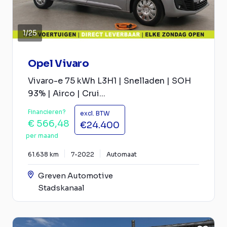
1
/
25
Opel Vivaro
Vivaro-e 75 kWh L3H1 | Snelladen | SOH
93% | Airco | Crui...
Financieren?
excl. BTW
€ 566,48
€24.400
per maand
61.638 km
7-2022
Automaat
Greven Automotive
Stadskanaal