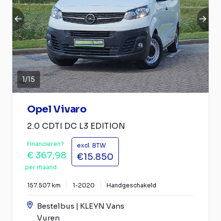
1
/
15
Opel Vivaro
2.0 CDTI DC L3 EDITION
Financieren?
excl. BTW
€ 367,98
€15.850
per maand
157.507 km
1-2020
Handgeschakeld
Bestelbus | KLEYN Vans
Vuren