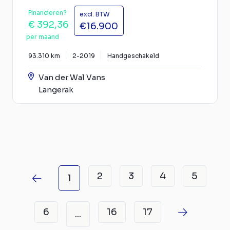
Financieren?
excl. BTW
€ 392,36
€16.900
per maand
93.310 km
2-2019
Handgeschakeld
Van der Wal Vans
Langerak
2
3
4
5
1
6
16
17
...