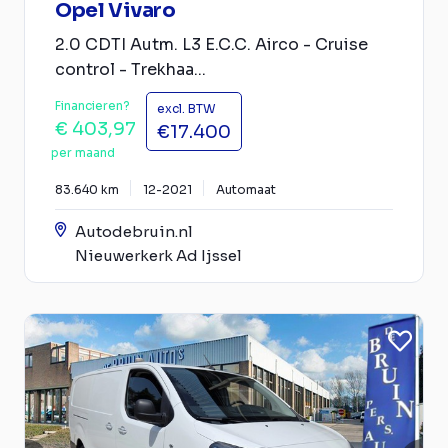
Opel Vivaro
2.0 CDTI Autm. L3 E.C.C. Airco - Cruise
control - Trekhaa...
Financieren?
excl. BTW
€ 403,97
€17.400
per maand
83.640 km
12-2021
Automaat
Autodebruin.nl
Nieuwerkerk Ad Ijssel