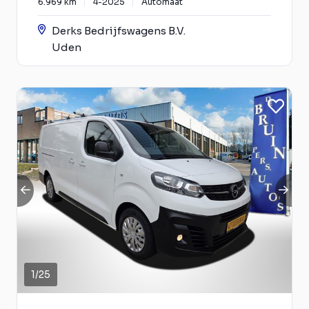
6.969 km
4-2025
Automaat
Derks Bedrijfswagens B.V.
Uden
1
/
25