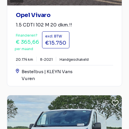
Opel Vivaro
1.5 CDTI 102 M 20 dkm.!!
Financieren?
excl. BTW
€ 365,66
€15.750
per maand
20.174 km
8-2021
Handgeschakeld
Bestelbus | KLEYN Vans
Vuren