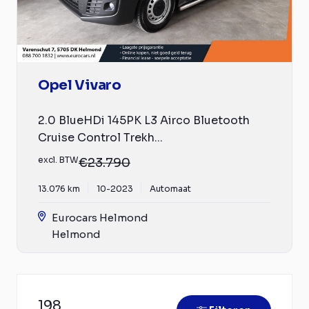
Opel Vivaro
2.0 BlueHDi 145PK L3 Airco Bluetooth
Cruise Control Trekh...
excl. BTW
€23.790
13.076 km
10-2023
Automaat
Eurocars Helmond
Helmond
198