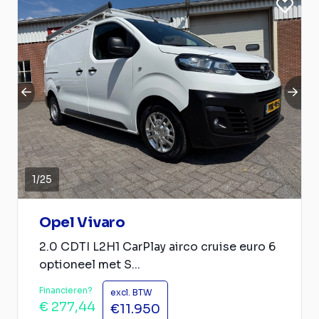
1
/
25
Opel Vivaro
2.0 CDTI L2H1 CarPlay airco cruise euro 6
optioneel met S...
Financieren?
excl. BTW
€ 277,44
€11.950