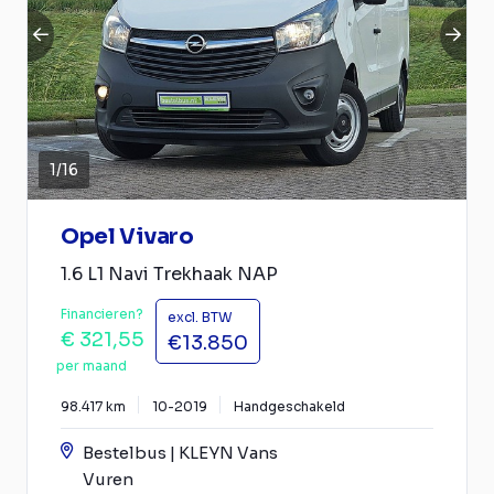
1
/
16
Opel Vivaro
1.6 L1 Navi Trekhaak NAP
Financieren?
excl. BTW
€ 321,55
€13.850
per maand
98.417 km
10-2019
Handgeschakeld
Bestelbus | KLEYN Vans
Vuren