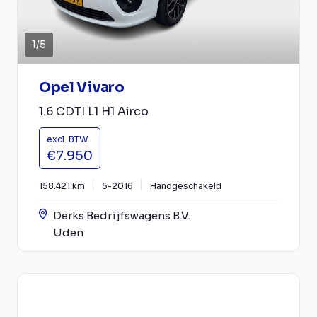
1
/
5
Opel Vivaro
1.6 CDTI L1 H1 Airco
excl. BTW
€7.950
158.421 km
5-2016
Handgeschakeld
Derks Bedrijfswagens B.V.
Uden