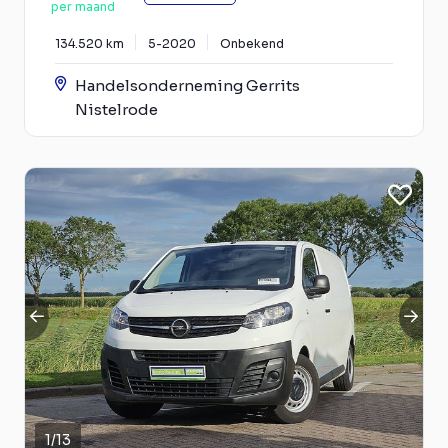
per maand
134.520 km
5-2020
Onbekend
Handelsonderneming Gerrits
Nistelrode
1
/
13