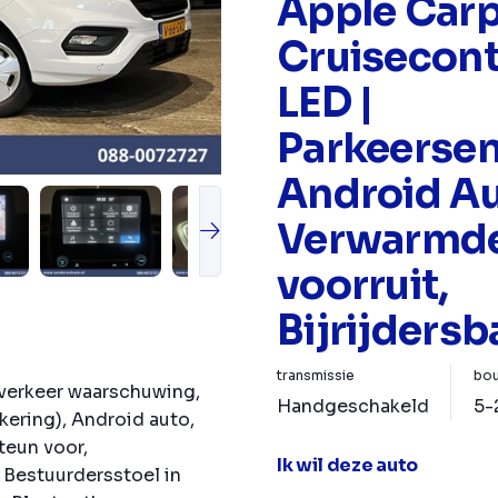
Apple Carp
Cruisecontr
LED |
Parkeerse
Android Au
Verwarmd
voorruit,
Bijrijders
transmissie
bou
verkeer waarschuwing,
Handgeschakeld
5-
kering), Android auto,
teun voor,
Ik wil deze auto
Bestuurdersstoel in