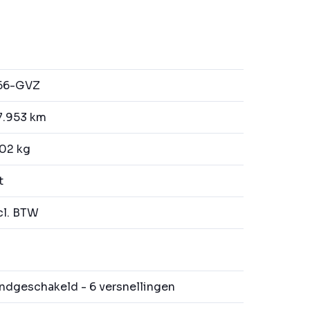
66-GVZ
7.953 km
02 kg
t
l. BTW
dgeschakeld - 6 versnellingen