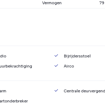
Vermogen
79 
dio
Bijrijdersstoel
uurbekrachtiging
Airco
arm
Centrale deurvergend
artonderbreker