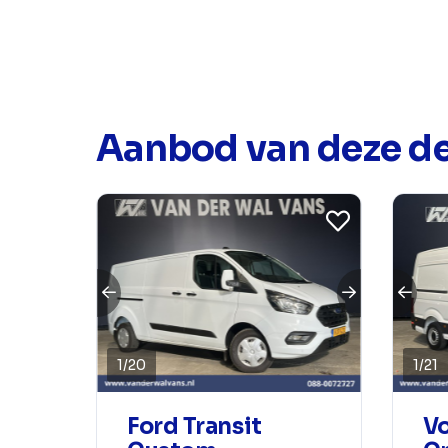
Aanbod van deze de
1
/
20
1
/
21
Ford Transit
V