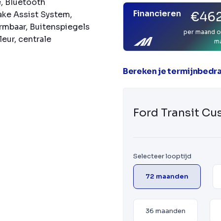
e, Bluetooth
Financieren
€462
ake Assist System,
armbaar, Buitenspiegels
per maand o
leur, centrale
m
Bereken je termijnbedr
Ford Transit C
Selecteer looptijd
72 maanden
36 maanden