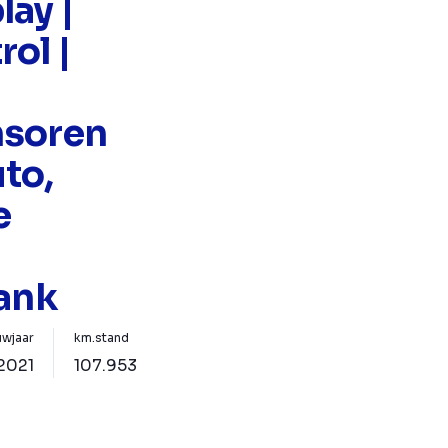
lay |
ol |
nsoren
to,
e
bank
wjaar
km.stand
2021
107.953