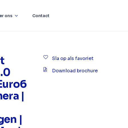
er ons
Contact
t
Sla op als favoriet
.0
Download brochure
Euro6
era |
en |