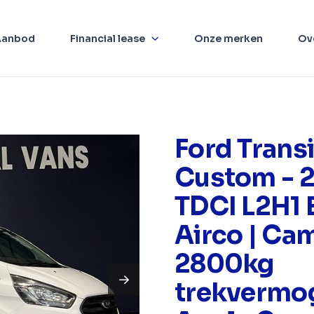
Aanbod
Financial lease
Onze merken
Ov
Ford Transi
Custom - 2
TDCI L2H1 
Airco | Cam
2800kg
trekvermog