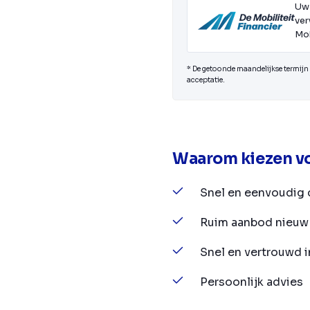
Uw
ver
Mob
* De getoonde maandelijkse termijn i
acceptatie.
Waarom kiezen vo
Snel en eenvoudig 
Ruim aanbod nieuw 
Snel en vertrouwd 
Persoonlijk advies