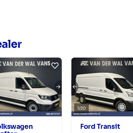
aler
1
/
20
olkswagen
Ford Transit