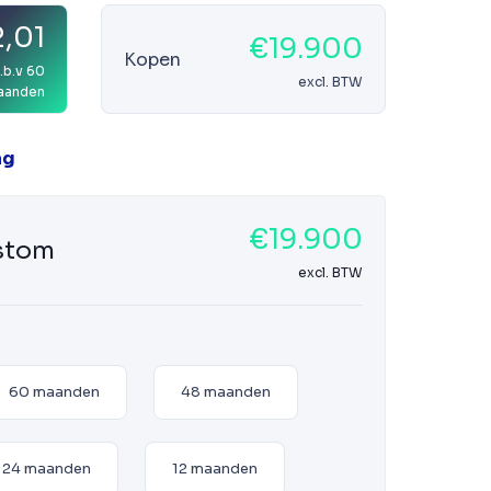
,01
€19.900
Kopen
.b.v 60
excl. BTW
aanden
ag
€19.900
ustom
excl. BTW
60 maanden
48 maanden
24 maanden
12 maanden