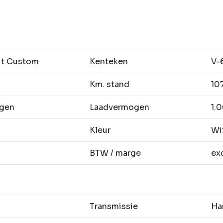
it Custom
Kenteken
V-
Km. stand
10
agen
Laadvermogen
1.0
Kleur
Wi
BTW / marge
exc
Transmissie
Han