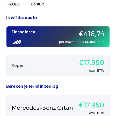
1-2022
23.468
Ik wil deze auto
Financieren
€416,74
per maand o.b.v 60 maanden
€17.950
Kopen
excl. BTW
Bereken je termijnbedrag
€17.950
Mercedes-Benz Citan
excl. BTW