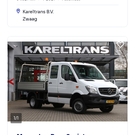
Kareltrans B.V.
Zwaag
1
/
1