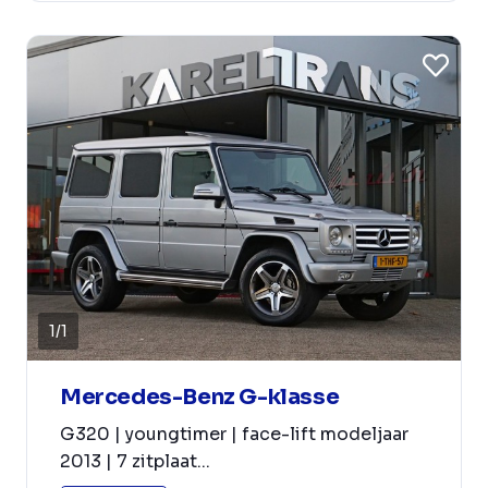
1
/
1
Mercedes-Benz G-klasse
G320 | youngtimer | face-lift modeljaar
2013 | 7 zitplaat...