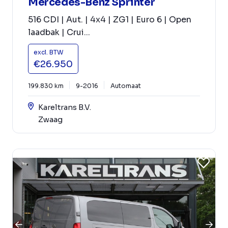
Mercedes-Benz Sprinter
516 CDI | Aut. | 4x4 | ZG1 | Euro 6 | Open
laadbak | Crui...
excl. BTW
€26.950
199.830 km
9-2016
Automaat
Kareltrans B.V.
Zwaag