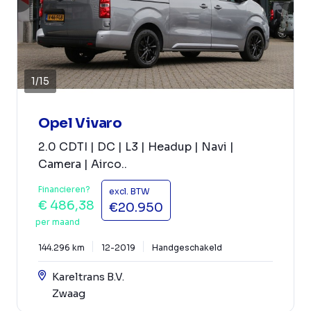
1
/
15
Opel Vivaro
2.0 CDTI | DC | L3 | Headup | Navi |
Camera | Airco..
Financieren?
excl. BTW
€ 486,38
€20.950
per maand
144.296 km
12-2019
Handgeschakeld
Kareltrans B.V.
Zwaag