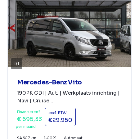
1
/
1
Mercedes-Benz Vito
190PK CDI | Aut. | Werkplaats inrichting |
Navi | Cruise...
Financieren?
excl. BTW
€ 695,33
€29.950
per maand
94.627 km
1-2021
Automaat