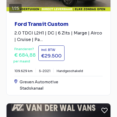
1
/
25
Ford Transit Custom
2.0 TDCI L2H1 | DC | 6 Zits | Marge | Airco
| Cruise | Pa...
Financieren?
incl. BTW
€ 684,88
€29.500
per maand
109.629 km
5-2021
Handgeschakeld
Greven Automotive
Stadskanaal