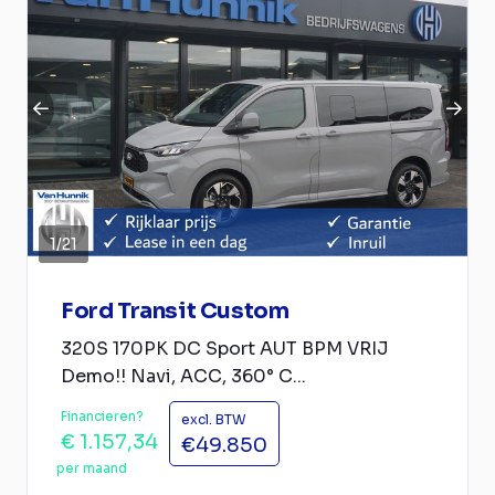
1
/
21
Ford Transit Custom
320S 170PK DC Sport AUT BPM VRIJ
Demo!! Navi, ACC, 360° C...
Financieren?
excl. BTW
€ 1.157,34
€49.850
per maand