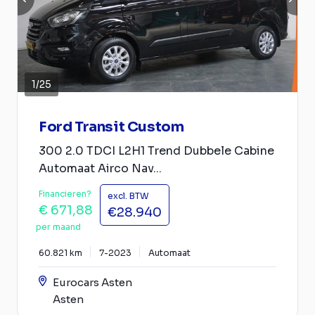
1
/
25
Ford Transit Custom
300 2.0 TDCI L2H1 Trend Dubbele Cabine
Automaat Airco Nav...
Financieren?
excl. BTW
€ 671,88
€28.940
per maand
60.821 km
7-2023
Automaat
Eurocars Asten
Asten