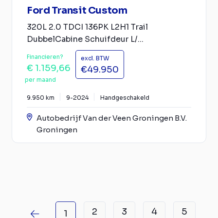
Ford Transit Custom
320L 2.0 TDCI 136PK L2H1 Trail
DubbelCabine Schuifdeur L/...
Financieren?
excl. BTW
€ 1.159,66
€49.950
per maand
9.950 km
9-2024
Handgeschakeld
Autobedrijf Van der Veen Groningen B.V.
Groningen
2
3
4
5
1