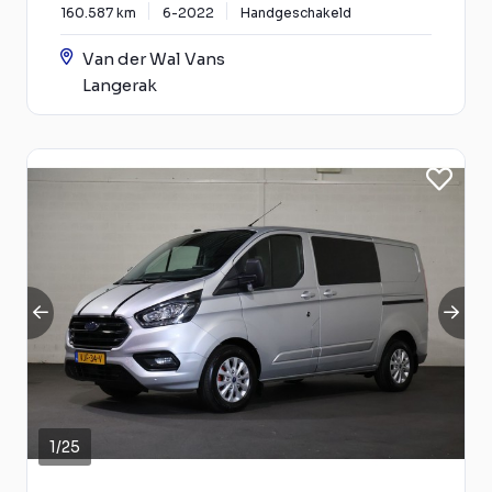
160.587 km
6-2022
Handgeschakeld
Van der Wal Vans
Langerak
1
/
25