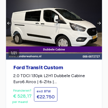
1
/
21
Ford Transit Custom
2.0 TDCI 130pk L2H1 Dubbele Cabine
Euro6 Airco | 6-Zits |...
Financieren?
excl. BTW
€ 528,17
€22.750
per maand