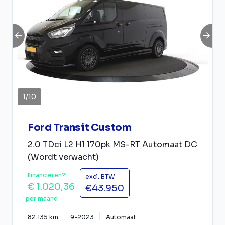
1
/
10
Ford Transit Custom
2.0 TDci L2 H1 170pk MS-RT Automaat DC
(Wordt verwacht)
Financieren?
excl. BTW
€ 1.020,36
€43.950
per maand
82.135 km
9-2023
Automaat