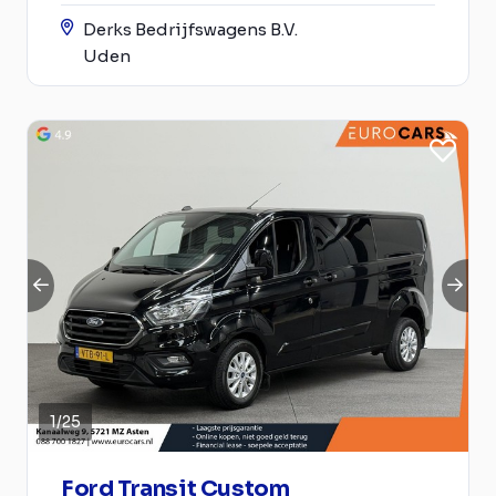
Derks Bedrijfswagens B.V.
Uden
1
/
25
Ford Transit Custom