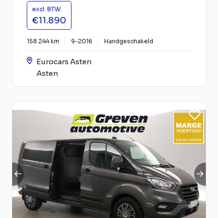
excl. BTW
€11.890
158.244 km
9-2016
Handgeschakeld
Eurocars Asten
Asten