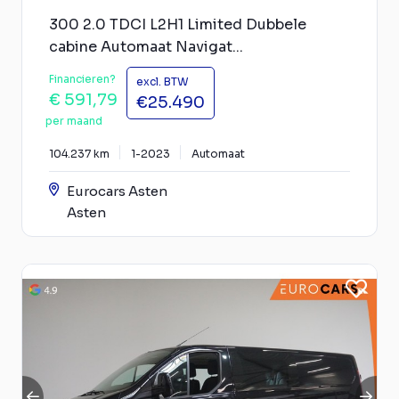
300 2.0 TDCI L2H1 Limited Dubbele
cabine Automaat Navigat...
Financieren?
excl. BTW
€ 591,79
€25.490
per maand
104.237 km
1-2023
Automaat
Eurocars Asten
Asten