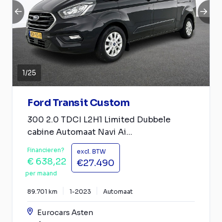
1
/
25
Ford Transit Custom
300 2.0 TDCI L2H1 Limited Dubbele
cabine Automaat Navi Ai...
Financieren?
excl. BTW
€ 638,22
€27.490
per maand
89.701 km
1-2023
Automaat
Eurocars Asten