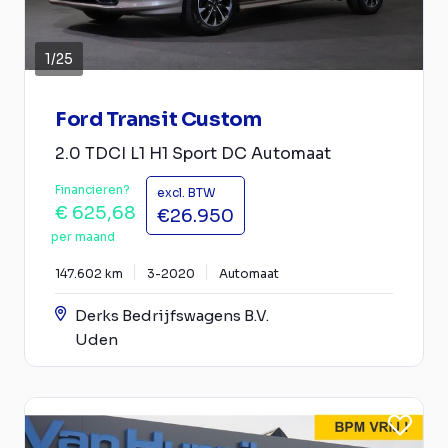
1
/
25
Ford Transit Custom
2.0 TDCI L1 H1 Sport DC Automaat
Financieren?
excl. BTW
€ 625,68
€26.950
per maand
147.602 km
3-2020
Automaat
Derks Bedrijfswagens B.V.
Uden