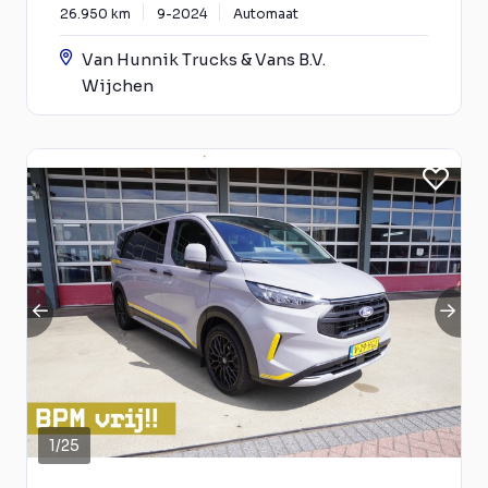
26.950 km
9-2024
Automaat
Van Hunnik Trucks & Vans B.V.
Wijchen
1
/
25