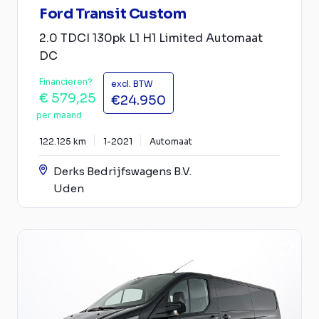
Ford Transit Custom
2.0 TDCI 130pk L1 H1 Limited Automaat
DC
Financieren?
excl. BTW
€ 579,25
€24.950
per maand
122.125 km
1-2021
Automaat
Derks Bedrijfswagens B.V.
Uden