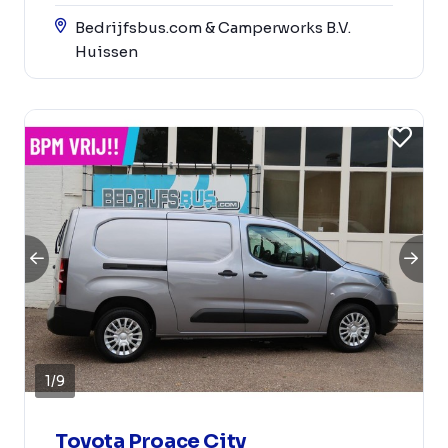
Bedrijfsbus.com & Camperworks B.V.
Huissen
1
/
9
Toyota Proace City