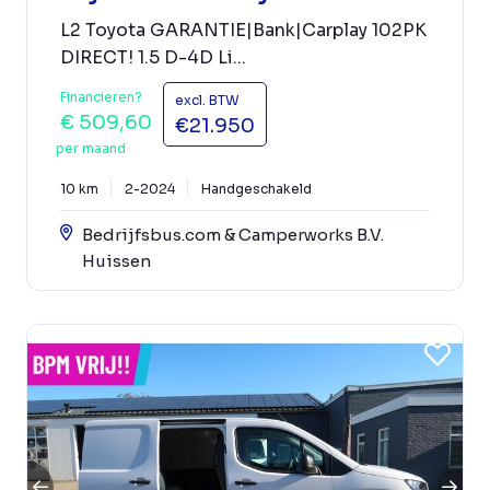
L2 Toyota GARANTIE|Bank|Carplay 102PK
DIRECT! 1.5 D-4D Li...
Financieren?
excl. BTW
€ 509,60
€21.950
per maand
10 km
2-2024
Handgeschakeld
Bedrijfsbus.com & Camperworks B.V.
Huissen