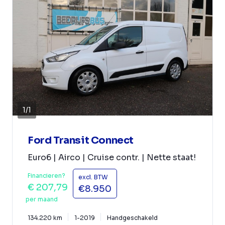
1
/
1
Ford Transit Connect
Euro6 | Airco | Cruise contr. | Nette staat!
Financieren?
excl. BTW
€ 207,79
€8.950
per maand
134.220 km
1-2019
Handgeschakeld