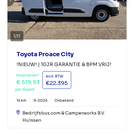
1
/
11
Toyota Proace City
!NIEUW! | 10JR GARANTIE & BPM VRIJ!
Financieren?
excl. BTW
€ 519,93
€22.395
per maand
14 km
9-2024
Onbekend
Bedrijfsbus.com & Camperworks B.V.
Huissen