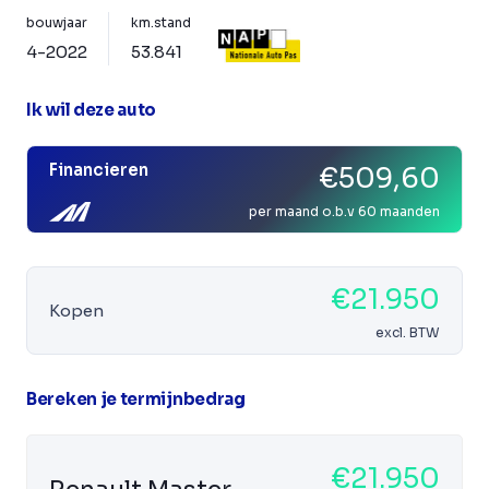
bouwjaar
km.stand
4-2022
53.841
Ik wil deze auto
Financieren
€509,60
per maand o.b.v 60 maanden
€21.950
Kopen
excl. BTW
Bereken je termijnbedrag
€21.950