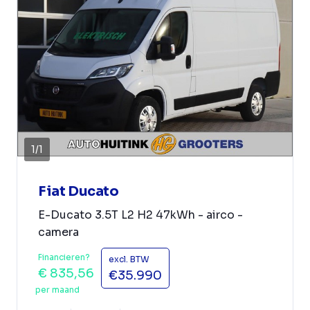
1
/
1
Fiat Ducato
E-Ducato 3.5T L2 H2 47kWh - airco -
camera
Financieren?
excl. BTW
€ 835,56
€35.990
per maand