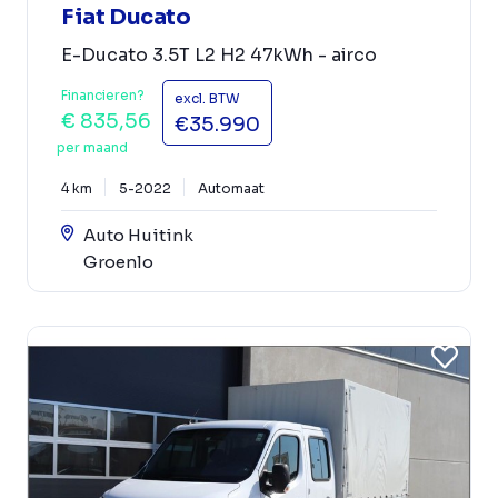
Fiat Ducato
E-Ducato 3.5T L2 H2 47kWh - airco
Financieren?
excl. BTW
€ 835,56
€35.990
per maand
4 km
5-2022
Automaat
Auto Huitink
Groenlo