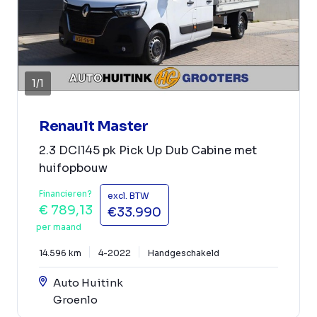
1
/
1
Renault Master
2.3 DCI145 pk Pick Up Dub Cabine met
huifopbouw
Financieren?
excl. BTW
€ 789,13
€33.990
per maand
14.596 km
4-2022
Handgeschakeld
Auto Huitink
Groenlo