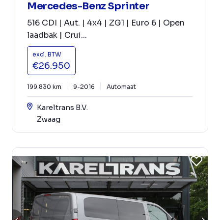
Mercedes-Benz Sprinter
516 CDI | Aut. | 4x4 | ZG1 | Euro 6 | Open
laadbak | Crui...
excl. BTW
€26.950
199.830 km
9-2016
Automaat
Kareltrans B.V.
Zwaag