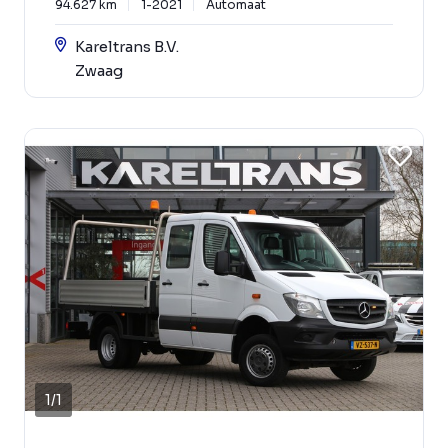
94.627 km
1-2021
Automaat
Kareltrans B.V.
Zwaag
1
/
1