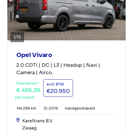
1
/
15
Opel Vivaro
2.0 CDTI | DC | L3 | Headup | Navi |
Camera | Airco..
Financieren?
excl. BTW
€ 486,38
€20.950
per maand
144.296 km
12-2019
Handgeschakeld
Kareltrans B.V.
Zwaag