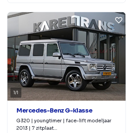
1
/
1
Mercedes-Benz G-klasse
G320 | youngtimer | face-lift modeljaar
2013 | 7 zitplaat...