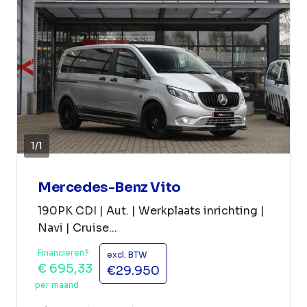
1
/
1
Mercedes-Benz Vito
190PK CDI | Aut. | Werkplaats inrichting |
Navi | Cruise...
Financieren?
excl. BTW
€ 695,33
€29.950
per maand