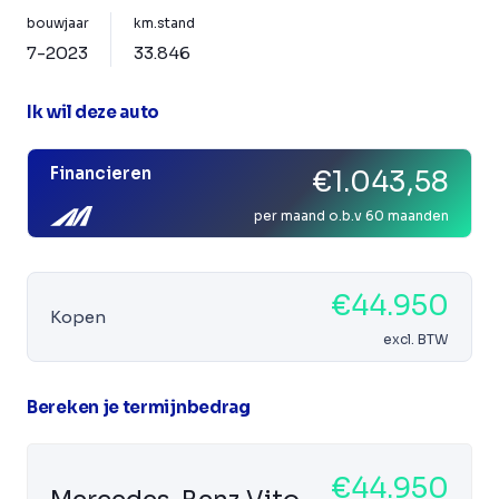
bouwjaar
km.stand
7-2023
33.846
Ik wil deze auto
Financieren
€1.043,58
per maand o.b.v 60 maanden
€44.950
Kopen
excl. BTW
Bereken je termijnbedrag
€44.950