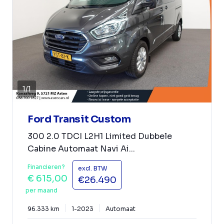
1
/
1
Ford Transit Custom
300 2.0 TDCI L2H1 Limited Dubbele
Cabine Automaat Navi Ai...
Financieren?
excl. BTW
€ 615,00
€26.490
per maand
96.333 km
1-2023
Automaat