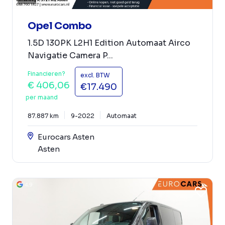
Opel Combo
1.5D 130PK L2H1 Edition Automaat Airco
Navigatie Camera P...
Financieren?
excl. BTW
€ 406,06
€17.490
per maand
87.887 km
9-2022
Automaat
Eurocars Asten
Asten