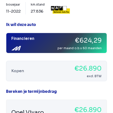
bouwjaar
km.stand
11-2022
27.836
Ik wil deze auto
Financieren
€624,29
per maand o.b.v 60 maanden
€26.890
Kopen
excl. BTW
Bereken je termijnbedrag
€26.890
Opel Vivaro