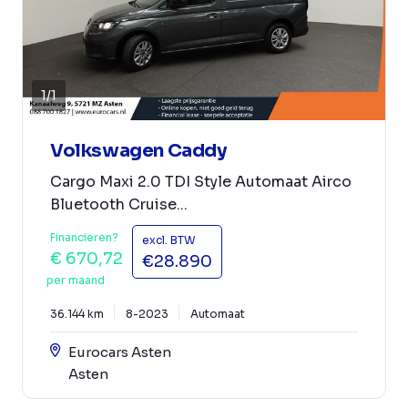
1
/
1
Volkswagen Caddy
Cargo Maxi 2.0 TDI Style Automaat Airco
Bluetooth Cruise...
Financieren?
excl. BTW
€ 670,72
€28.890
per maand
36.144 km
8-2023
Automaat
Eurocars Asten
Asten