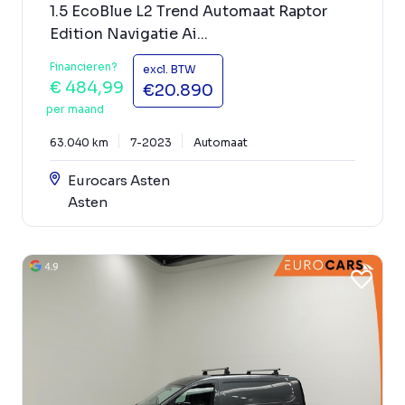
1.5 EcoBlue L2 Trend Automaat Raptor
Edition Navigatie Ai...
Financieren?
excl. BTW
€ 484,99
€20.890
per maand
63.040 km
7-2023
Automaat
Eurocars Asten
Asten