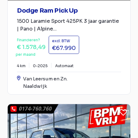
Dodge Ram Pick Up
1500 Laramie Sport 425PK 3 jaar garantie
| Pano | Alpine...
Financieren?
excl. BTW
€ 1.578,49
€67.990
per maand
4 km
0-2025
Automaat
Van Leersum en Zn.
Naaldwijk