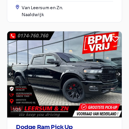
Van Leersum en Zn.
Naaldwijk
1
/
25
Dodge Ram Pick Up