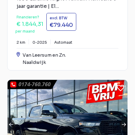
jaar garantie | El...
Financieren?
excl. BTW
€ 1.844,31
€79.440
per maand
2 km
0-2025
Automaat
Van Leersum en Zn.
Naaldwijk