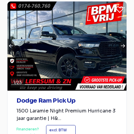
1
/
23
Dodge Ram Pick Up
1500 Laramie Night Premium Hurricane 3
jaar garantie | H&...
Financieren?
excl. BTW