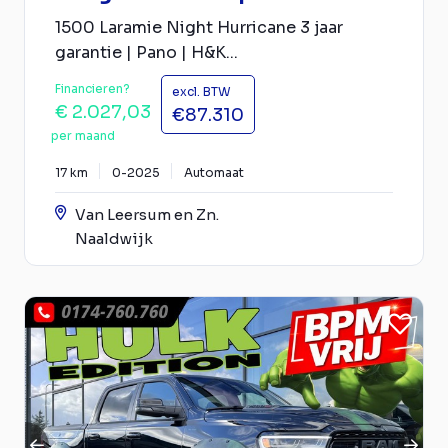
1500 Laramie Night Hurricane 3 jaar
garantie | Pano | H&K...
Financieren?
excl. BTW
€ 2.027,03
€87.310
per maand
17 km
0-2025
Automaat
Van Leersum en Zn.
Naaldwijk