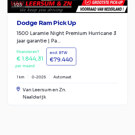
1
/
23
Dodge Ram Pick Up
1500 Laramie Night Premium Hurricane 3
jaar garantie | Pa...
Financieren?
excl. BTW
€ 1.844,31
€79.440
per maand
1 km
0-2025
Automaat
Van Leersum en Zn.
Naaldwijk