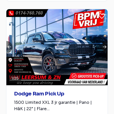
1
/
25
Dodge Ram Pick Up
1500 Limited XXL 3 jr garantie | Pano |
H&K | 22" | Flare...