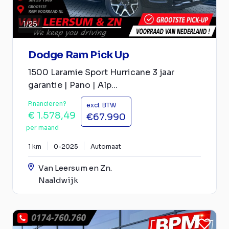
1
/
25
Dodge Ram Pick Up
1500 Laramie Sport Hurricane 3 jaar
garantie | Pano | Alp...
Financieren?
excl. BTW
€ 1.578,49
€67.990
per maand
1 km
0-2025
Automaat
Van Leersum en Zn.
Naaldwijk