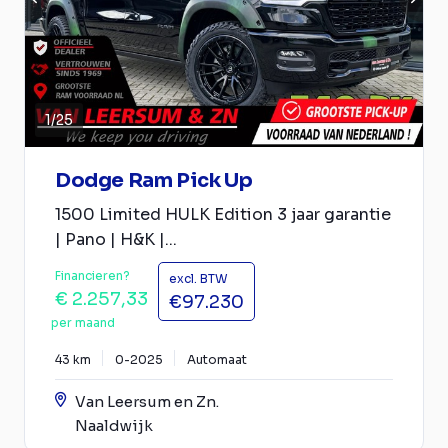
1
/
25
Dodge Ram Pick Up
1500 Limited HULK Edition 3 jaar garantie
| Pano | H&K |...
Financieren?
excl. BTW
€ 2.257,33
€97.230
per maand
43 km
0-2025
Automaat
Van Leersum en Zn.
Naaldwijk