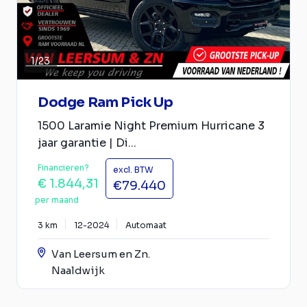
1
/
23
Dodge Ram Pick Up
1500 Laramie Night Premium Hurricane 3
jaar garantie | Di...
Financieren?
excl. BTW
€ 1.844,31
€79.440
per maand
3 km
12-2024
Automaat
Van Leersum en Zn.
Naaldwijk