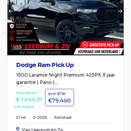
1
/
23
Dodge Ram Pick Up
1500 Laramie Night Premium 425PK 3 jaar
garantie | Pano |...
Financieren?
excl. BTW
€ 1.844,31
€79.440
per maand
21 km
0-2025
Automaat
Van Leersum en Zn.