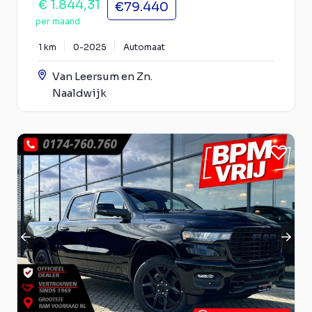
€ 1.844,31
€79.440
per maand
1 km
0-2025
Automaat
Van Leersum en Zn.
Naaldwijk