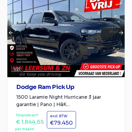
1
/
21
Dodge Ram Pick Up
1500 Laramie Night Hurricane 3 jaar
garantie | Pano | H&K...
Financieren?
excl. BTW
€ 1.844,55
€79.450
per maand