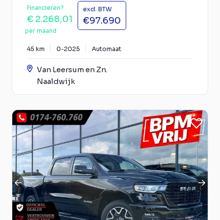
Financieren?
excl. BTW
€ 2.268,01
€97.690
per maand
45 km
0-2025
Automaat
Van Leersum en Zn.
Naaldwijk