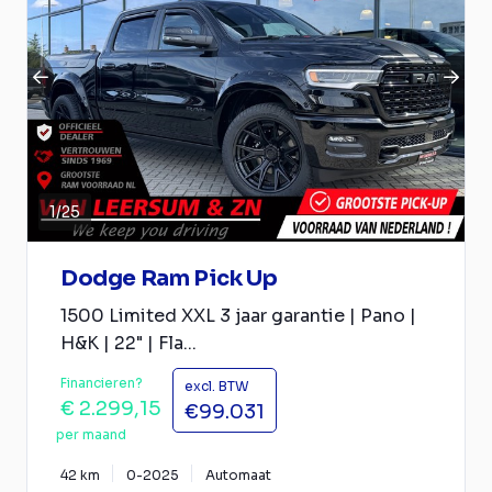
1
/
25
Dodge Ram Pick Up
1500 Limited XXL 3 jaar garantie | Pano |
H&K | 22" | Fla...
Financieren?
excl. BTW
€ 2.299,15
€99.031
per maand
42 km
0-2025
Automaat