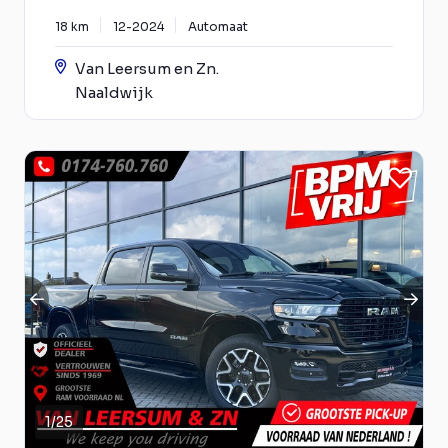
18 km
12-2024
Automaat
Van Leersum en Zn.
Naaldwijk
1
/
25