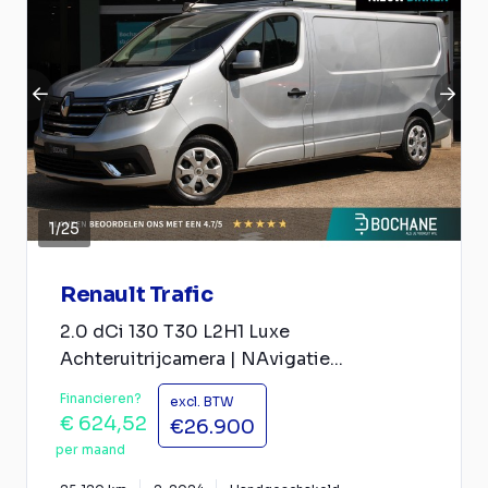
1
/
25
Renault Trafic
2.0 dCi 130 T30 L2H1 Luxe
Achteruitrijcamera | NAvigatie...
Financieren?
excl. BTW
€ 624,52
€26.900
per maand