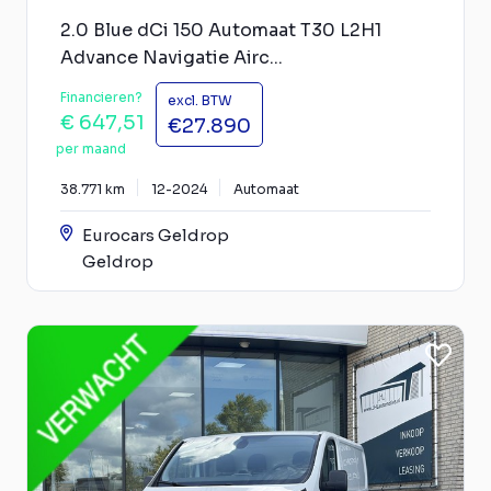
2.0 Blue dCi 150 Automaat T30 L2H1
Advance Navigatie Airc...
Financieren?
excl. BTW
€ 647,51
€27.890
per maand
38.771 km
12-2024
Automaat
Eurocars Geldrop
Geldrop