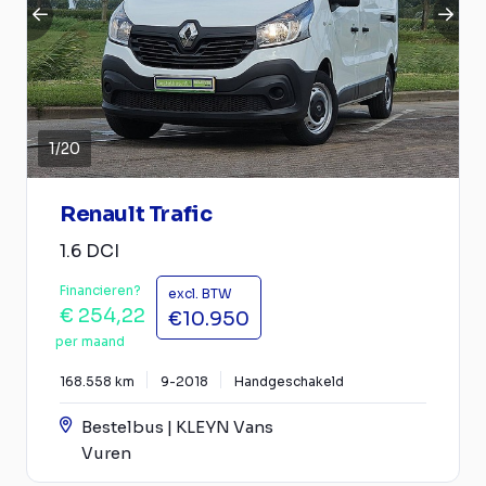
1
/
20
Renault Trafic
1.6 DCI
Financieren?
excl. BTW
€ 254,22
€10.950
per maand
168.558 km
9-2018
Handgeschakeld
Bestelbus | KLEYN Vans
Vuren