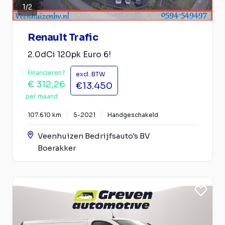
1
/
2
Renault Trafic
2.0dCi 120pk Euro 6!
Financieren?
excl. BTW
€ 312,26
€13.450
per maand
107.610 km
5-2021
Handgeschakeld
Veenhuizen Bedrijfsauto's BV
Boerakker