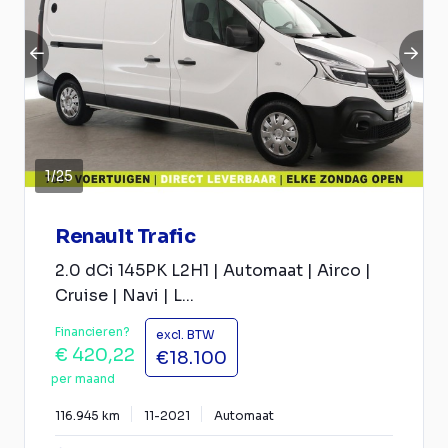
1
/
25
Renault Trafic
2.0 dCi 145PK L2H1 | Automaat | Airco |
Cruise | Navi | L...
Financieren?
excl. BTW
€ 420,22
€18.100
per maand
116.945 km
11-2021
Automaat