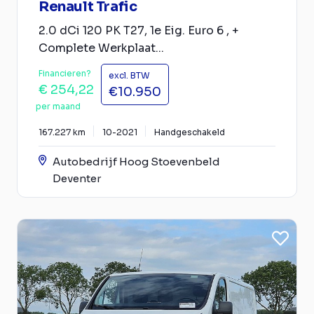
Renault Trafic
2.0 dCi 120 PK T27, 1e Eig. Euro 6 , +
Complete Werkplaat...
Financieren?
excl. BTW
€ 254,22
€10.950
per maand
167.227 km
10-2021
Handgeschakeld
Autobedrijf Hoog Stoevenbeld
Deventer