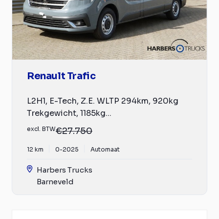
Renault Trafic
L2H1, E-Tech, Z.E. WLTP 294km, 920kg
Trekgewicht, 1185kg...
excl. BTW
€27.750
12 km
0-2025
Automaat
Harbers Trucks
Barneveld