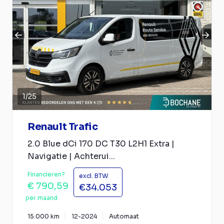
1
/
25
Renault Trafic
2.0 Blue dCi 170 DC T30 L2H1 Extra |
Navigatie | Achterui...
Financieren?
excl. BTW
€ 790,59
€34.053
per maand
15.000 km
12-2024
Automaat