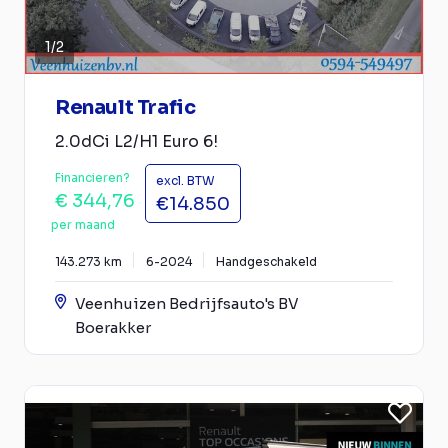
1
/
2
Renault Trafic
2.0dCi L2/H1 Euro 6!
Financieren?
excl. BTW
€ 344,76
€14.850
per maand
143.273 km
6-2024
Handgeschakeld
Veenhuizen Bedrijfsauto's BV
Boerakker