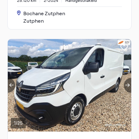
25.120 km
2-2024
Handgeschakeld
Bochane Zutphen
Zutphen
1
/
25