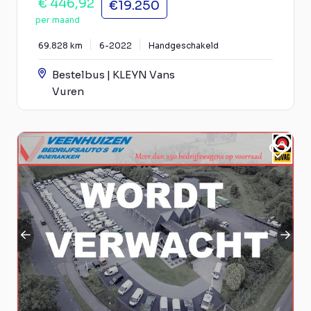
€ 446,92
€19.250
per maand
69.828 km
6-2022
Handgeschakeld
Bestelbus | KLEYN Vans
Vuren