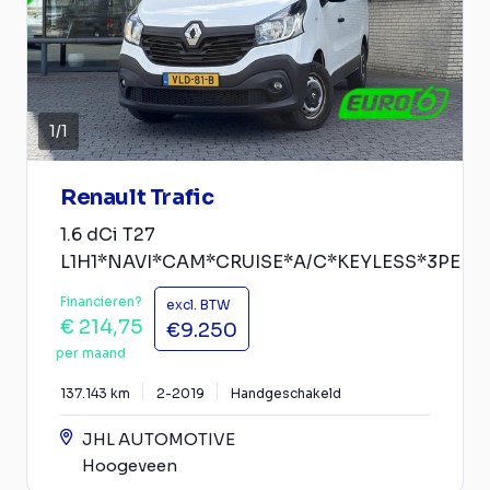
1
/
1
Renault Trafic
1.6 dCi T27
L1H1*NAVI*CAM*CRUISE*A/C*KEYLESS*3PERS
Financieren?
excl. BTW
€ 214,75
€9.250
per maand
137.143 km
2-2019
Handgeschakeld
JHL AUTOMOTIVE
Hoogeveen