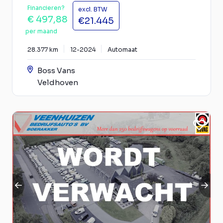
Financieren?
excl. BTW
€ 497,88
€21.445
per maand
28.377 km
12-2024
Automaat
Boss Vans
Veldhoven