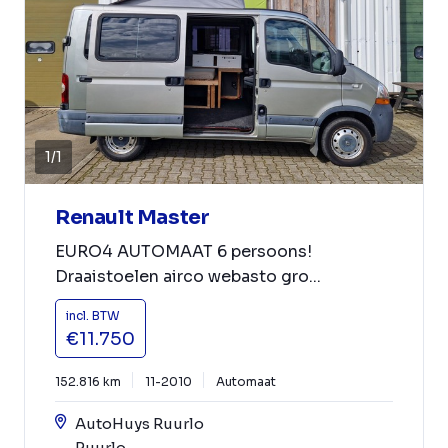
1
/
1
Renault Master
EURO4 AUTOMAAT 6 persoons!
Draaistoelen airco webasto gro...
incl. BTW
€11.750
152.816 km
11-2010
Automaat
AutoHuys Ruurlo
Ruurlo