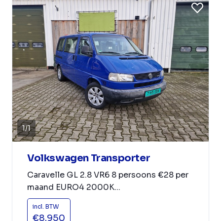
1
/
1
Volkswagen Transporter
Caravelle GL 2.8 VR6 8 persoons €28 per
maand EURO4 2000K...
incl. BTW
€8.950