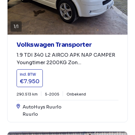
1
/
1
Volkswagen Transporter
1.9 TDI 340 L2 AIRCO APK NAP CAMPER
Youngtimer 2200KG Zon...
incl. BTW
€7.950
290.513 km
5-2005
Onbekend
AutoHuys Ruurlo
Ruurlo