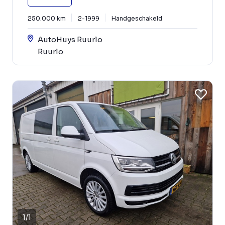
250.000 km
2-1999
Handgeschakeld
AutoHuys Ruurlo
Ruurlo
1
/
1