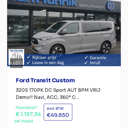
1
/
21
Ford Transit Custom
320S 170PK DC Sport AUT BPM VRIJ
Demo!! Navi, ACC, 360° C...
Financieren?
excl. BTW
€ 1.157,34
€49.850
per maand