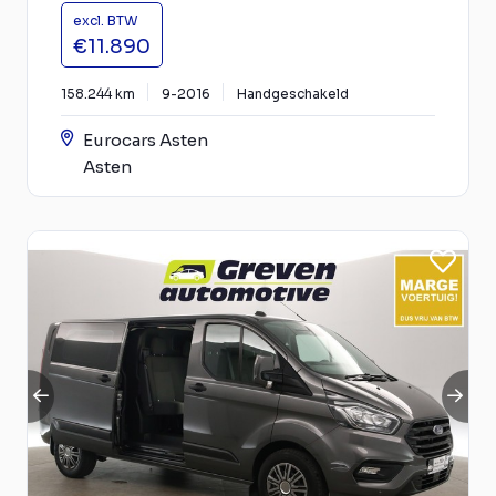
excl. BTW
€11.890
158.244 km
9-2016
Handgeschakeld
Eurocars Asten
Asten