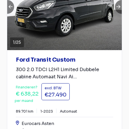
1
/
25
Ford Transit Custom
300 2.0 TDCI L2H1 Limited Dubbele
cabine Automaat Navi Ai...
Financieren?
excl. BTW
€ 638,22
€27.490
per maand
89.701 km
1-2023
Automaat
Eurocars Asten