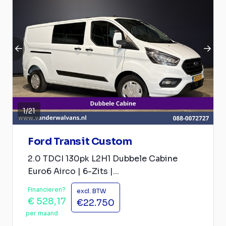
1
/
21
Ford Transit Custom
2.0 TDCI 130pk L2H1 Dubbele Cabine
Euro6 Airco | 6-Zits |...
Financieren?
excl. BTW
€ 528,17
€22.750
per maand