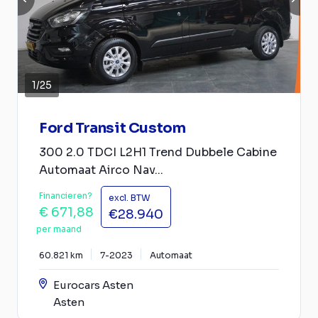
1
/
25
Ford Transit Custom
300 2.0 TDCI L2H1 Trend Dubbele Cabine
Automaat Airco Nav...
Financieren?
excl. BTW
€ 671,88
€28.940
per maand
60.821 km
7-2023
Automaat
Eurocars Asten
Asten