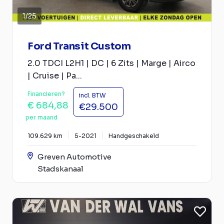
1
/
25
Ford Transit Custom
2.0 TDCI L2H1 | DC | 6 Zits | Marge | Airco
| Cruise | Pa...
Financieren?
incl. BTW
€ 684,88
€29.500
per maand
109.629 km
5-2021
Handgeschakeld
Greven Automotive
Stadskanaal