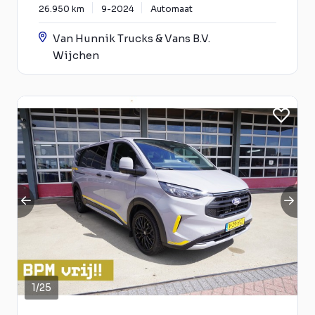
26.950 km
9-2024
Automaat
Van Hunnik Trucks & Vans B.V.
Wijchen
1
/
25