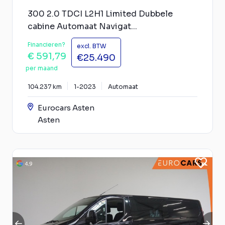
300 2.0 TDCI L2H1 Limited Dubbele
cabine Automaat Navigat...
Financieren?
excl. BTW
€ 591,79
€25.490
per maand
104.237 km
1-2023
Automaat
Eurocars Asten
Asten