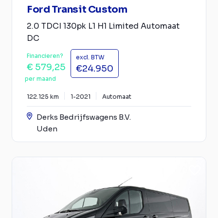
Ford Transit Custom
2.0 TDCI 130pk L1 H1 Limited Automaat
DC
Financieren?
excl. BTW
€ 579,25
€24.950
per maand
122.125 km
1-2021
Automaat
Derks Bedrijfswagens B.V.
Uden