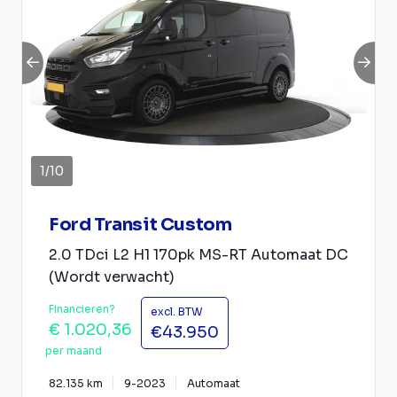
1
/
10
Ford Transit Custom
2.0 TDci L2 H1 170pk MS-RT Automaat DC
(Wordt verwacht)
Financieren?
excl. BTW
€ 1.020,36
€43.950
per maand
82.135 km
9-2023
Automaat