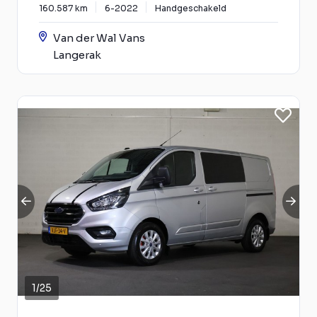
160.587 km
6-2022
Handgeschakeld
Van der Wal Vans
Langerak
1
/
25