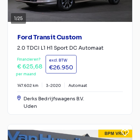
1
/
25
Ford Transit Custom
2.0 TDCI L1 H1 Sport DC Automaat
Financieren?
excl. BTW
€ 625,68
€26.950
per maand
147.602 km
3-2020
Automaat
Derks Bedrijfswagens B.V.
Uden