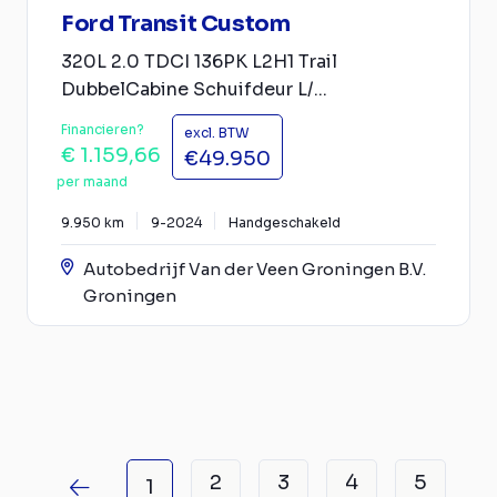
Ford Transit Custom
320L 2.0 TDCI 136PK L2H1 Trail
DubbelCabine Schuifdeur L/...
Financieren?
excl. BTW
€ 1.159,66
€49.950
per maand
9.950 km
9-2024
Handgeschakeld
Autobedrijf Van der Veen Groningen B.V.
Groningen
2
3
4
5
1