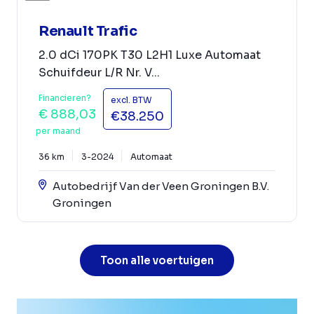
Renault Trafic
2.0 dCi 170PK T30 L2H1 Luxe Automaat
Schuifdeur L/R Nr. V...
Financieren?
excl. BTW
€ 888,03
€38.250
per maand
36 km
3-2024
Automaat
Autobedrijf Van der Veen Groningen B.V.
Groningen
Toon alle voertuigen