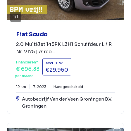
1
/
1
Fiat Scudo
2.0 MultiJet 145PK L3H1 Schuifdeur L / R
Nr. V175 | Airco...
Financieren?
excl. BTW
€ 695,33
€29.950
per maand
12 km
7-2023
Handgeschakeld
Autobedrijf Van der Veen Groningen B.V.
Groningen