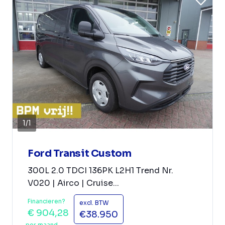
1
/
1
Ford Transit Custom
300L 2.0 TDCI 136PK L2H1 Trend Nr.
V020 | Airco | Cruise...
Financieren?
excl. BTW
€ 904,28
€38.950
per maand