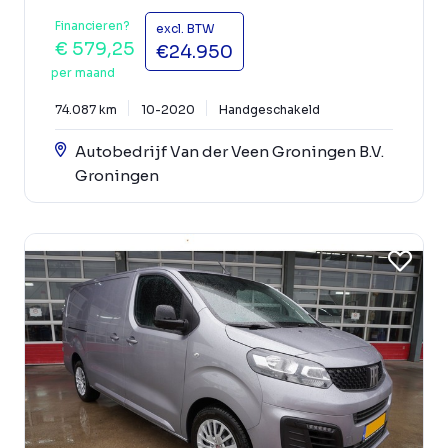
Financieren?
excl. BTW
€ 579,25
€24.950
per maand
74.087 km
10-2020
Handgeschakeld
Autobedrijf Van der Veen Groningen B.V.
Groningen