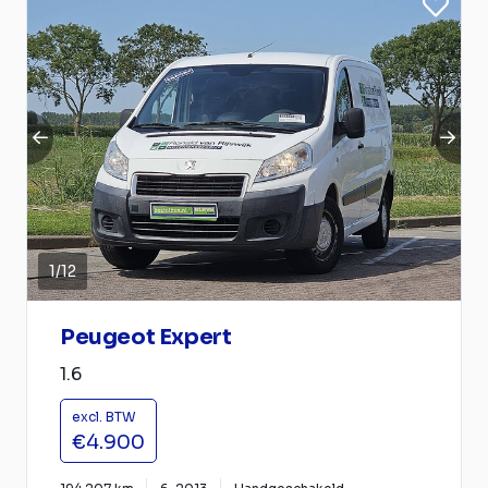
1
/
12
Peugeot Expert
1.6
excl. BTW
€4.900