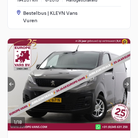
194.207 km
6-2013
Handgeschakeld
Bestelbus | KLEYN Vans
Vuren
1
/
18