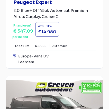
Peugeot Expert
2.0 BlueHDI 145pk Automaat Premium
Airco/Carplay/Cruise C...
Financieren?
excl. BTW
€ 347,09
€14.950
per maand
112.837 km
5-2022
Automaat
Europe-Vans B.V.
Leerdam