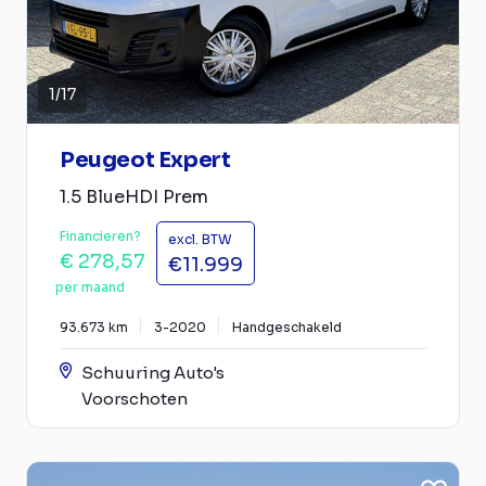
1
/
17
Peugeot Expert
1.5 BlueHDI Prem
Financieren?
excl. BTW
€ 278,57
€11.999
per maand
93.673 km
3-2020
Handgeschakeld
Schuuring Auto's
Voorschoten