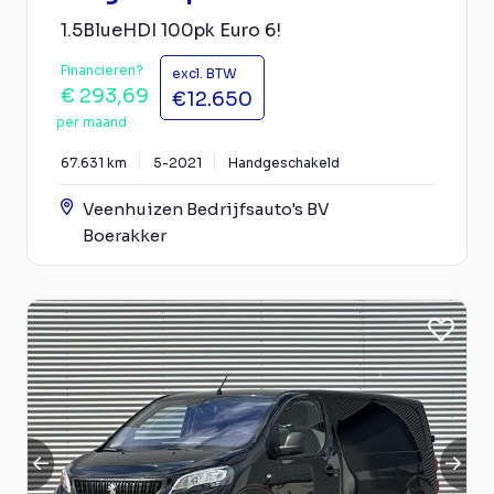
1.5BlueHDI 100pk Euro 6!
Financieren?
excl. BTW
€ 293,69
€12.650
per maand
67.631 km
5-2021
Handgeschakeld
Veenhuizen Bedrijfsauto's BV
Boerakker