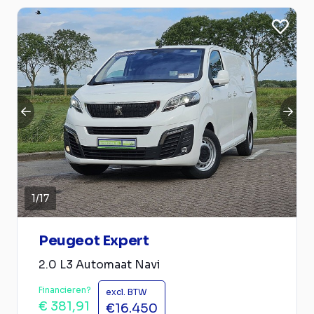
1
/
17
Peugeot Expert
2.0 L3 Automaat Navi
Financieren?
excl. BTW
€ 381,91
€16.450