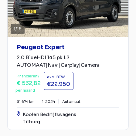
1
/
18
Peugeot Expert
2.0 BlueHDI 145 pk L2
AUTOMAAT|Navi|Carplay|Camera
Financieren?
excl. BTW
€ 532,82
€22.950
per maand
31.674 km
1-2024
Automaat
Koolen Bedrijfswagens
Tilburg