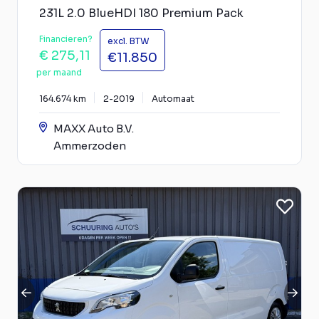
231L 2.0 BlueHDI 180 Premium Pack
Financieren?
excl. BTW
€ 275,11
€11.850
per maand
164.674 km
2-2019
Automaat
MAXX Auto B.V.
Ammerzoden