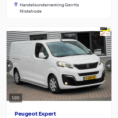
Handelsonderneming Gerrits
Nistelrode
1
/
20
Peugeot Expert