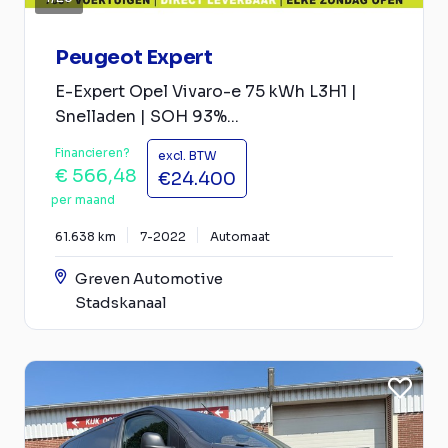
Peugeot Expert
E-Expert Opel Vivaro-e 75 kWh L3H1 |
Snelladen | SOH 93%...
Financieren?
excl. BTW
€ 566,48
€24.400
per maand
61.638 km
7-2022
Automaat
Greven Automotive
Stadskanaal