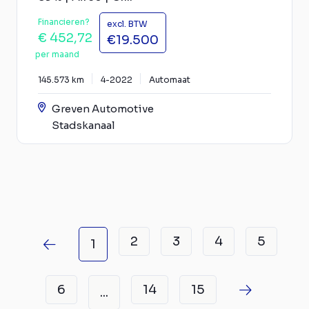
Financieren?
excl. BTW
€ 452,72
€19.500
per maand
145.573 km
4-2022
Automaat
Greven Automotive
Stadskanaal
2
3
4
5
1
6
14
15
...