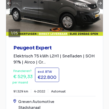
1
/
25
Peugeot Expert
Elektrisch 75 kWh L2H1 | Snelladen | SOH
91% | Airco | Cr...
Financieren?
excl. BTW
€ 529,33
€22.800
per maand
91.329 km
4-2022
Automaat
Greven Automotive
Stadskanaal