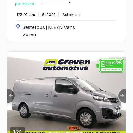
per maand
123.911 km
5-2021
Automaat
Bestelbus | KLEYN Vans
Vuren
1
/
25