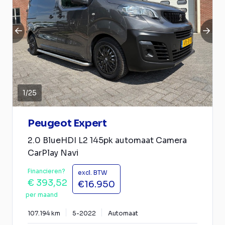
1
/
25
Peugeot Expert
2.0 BlueHDI L2 145pk automaat Camera
CarPlay Navi
Financieren?
excl. BTW
€ 393,52
€16.950
per maand
107.194 km
5-2022
Automaat