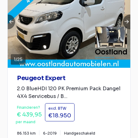
1
/
25
Peugeot Expert
2.0 BlueHDI 120 PK Premium Pack Dangel
4X4 Servicebus / B...
Financieren?
excl. BTW
€ 439,95
€18.950
per maand
86.153 km
6-2019
Handgeschakeld