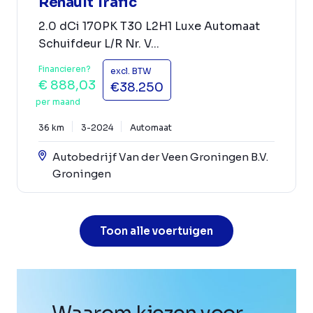
Renault Trafic
2.0 dCi 170PK T30 L2H1 Luxe Automaat
Schuifdeur L/R Nr. V...
Financieren?
excl. BTW
€ 888,03
€38.250
per maand
36 km
3-2024
Automaat
Autobedrijf Van der Veen Groningen B.V.
Groningen
Toon alle voertuigen