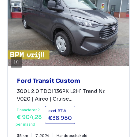
1
/
1
Ford Transit Custom
300L 2.0 TDCI 136PK L2H1 Trend Nr.
V020 | Airco | Cruise...
Financieren?
excl. BTW
€ 904,28
€38.950
per maand
35 km
7-2024
Handgeschakeld