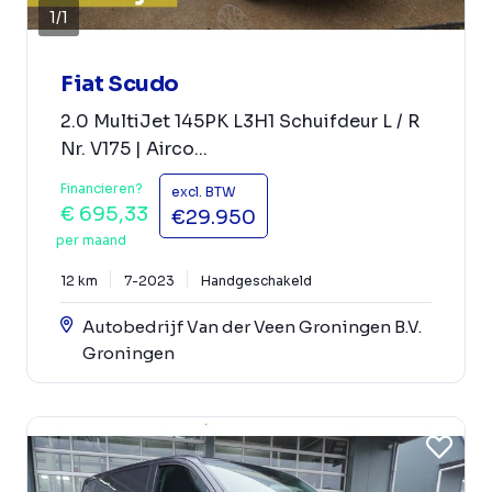
1
/
1
Fiat Scudo
2.0 MultiJet 145PK L3H1 Schuifdeur L / R
Nr. V175 | Airco...
Financieren?
excl. BTW
€ 695,33
€29.950
per maand
12 km
7-2023
Handgeschakeld
Autobedrijf Van der Veen Groningen B.V.
Groningen