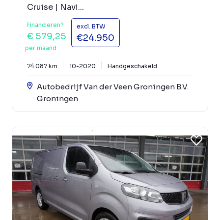
Cruise | Navi...
Financieren?
excl. BTW
€ 579,25
€24.950
per maand
74.087 km
10-2020
Handgeschakeld
Autobedrijf Van der Veen Groningen B.V.
Groningen