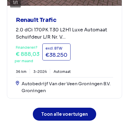
1
/
1
Renault Trafic
2.0 dCi 170PK T30 L2H1 Luxe Automaat
Schuifdeur L/R Nr. V...
Financieren?
excl. BTW
€ 888,03
€38.250
per maand
36 km
3-2024
Automaat
Autobedrijf Van der Veen Groningen B.V.
Groningen
Toon alle voertuigen