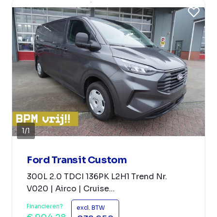
1
/
1
Ford Transit Custom
300L 2.0 TDCI 136PK L2H1 Trend Nr.
V020 | Airco | Cruise...
Financieren?
excl. BTW