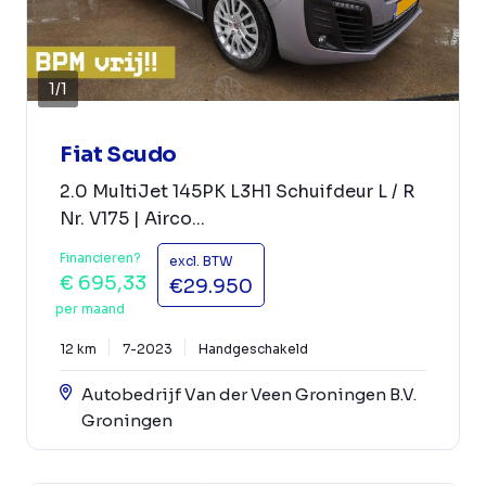
1
/
1
Fiat Scudo
2.0 MultiJet 145PK L3H1 Schuifdeur L / R
Nr. V175 | Airco...
Financieren?
excl. BTW
€ 695,33
€29.950
per maand
12 km
7-2023
Handgeschakeld
Autobedrijf Van der Veen Groningen B.V.
Groningen