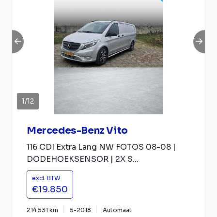
1
/
12
Mercedes-Benz Vito
116 CDI Extra Lang NW FOTOS 08-08 |
DODEHOEKSENSOR | 2X S...
excl. BTW
€19.850
214.531 km
5-2018
Automaat