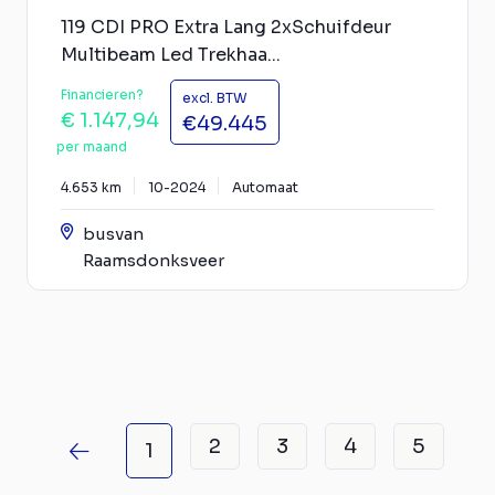
119 CDI PRO Extra Lang 2xSchuifdeur
Multibeam Led Trekhaa...
Financieren?
excl. BTW
€ 1.147,94
€49.445
per maand
4.653 km
10-2024
Automaat
busvan
Raamsdonksveer
2
3
4
5
1