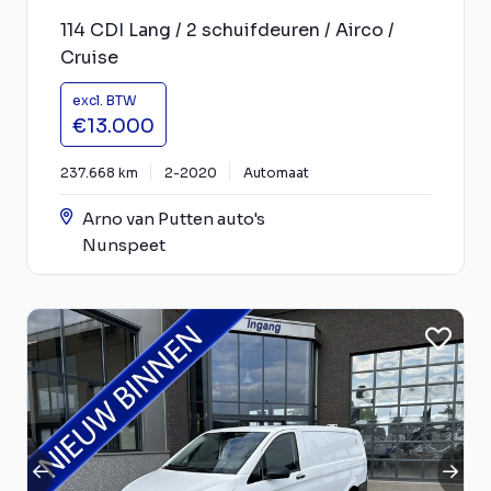
114 CDI Lang / 2 schuifdeuren / Airco /
Cruise
excl. BTW
€13.000
237.668 km
2-2020
Automaat
Arno van Putten auto's
Nunspeet