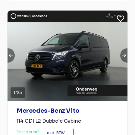
1
/
25
Mercedes-Benz Vito
114 CDI L2 Dubbele Cabine
Financieren?
excl. BTW