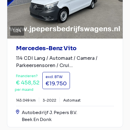
1
/
24
Mercedes-Benz Vito
114 CDI Lang / Automaat / Camera /
Parkeersensoren / Crui...
Financieren?
excl. BTW
€ 458,52
€19.750
per maand
143.049 km
3-2022
Automaat
Autobedrijf J. Pepers B.V.
Beek En Donk