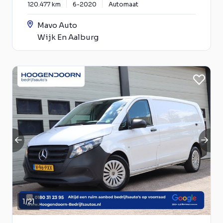
120.477 km
6-2020
Automaat
Mavo Auto
Wijk En Aalburg
1
/
21