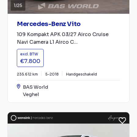
1
/
25
Mercedes-Benz Vito
109 Kompakt APK 03/27 Airco Cruise
Navi Camera L1 Airco C...
excl. BTW
€7.800
235.612 km
5-2018
Handgeschakeld
BAS World
Veghel