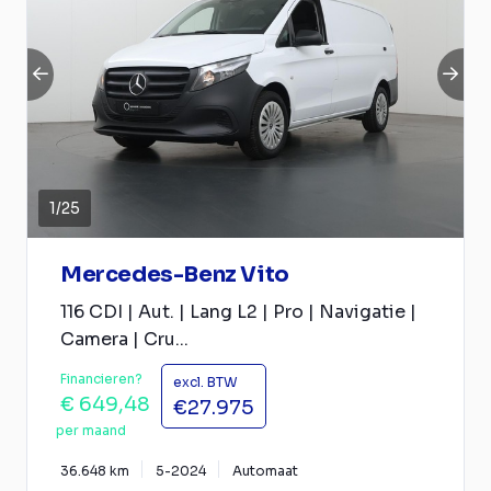
1
/
25
Mercedes-Benz Vito
116 CDI | Aut. | Lang L2 | Pro | Navigatie |
Camera | Cru...
Financieren?
excl. BTW
€ 649,48
€27.975
per maand
36.648 km
5-2024
Automaat