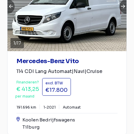
1
/
17
Mercedes-Benz Vito
114 CDI Lang Automaat|Navi|Cruise
Financieren?
excl. BTW
€ 413,25
€17.800
per maand
191.696 km
1-2021
Automaat
Koolen Bedrijfswagens
Tilburg