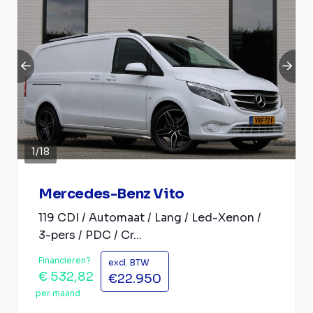
1
/
18
Mercedes-Benz Vito
119 CDI / Automaat / Lang / Led-Xenon /
3-pers / PDC / Cr...
Financieren?
excl. BTW
€ 532,82
€22.950
per maand