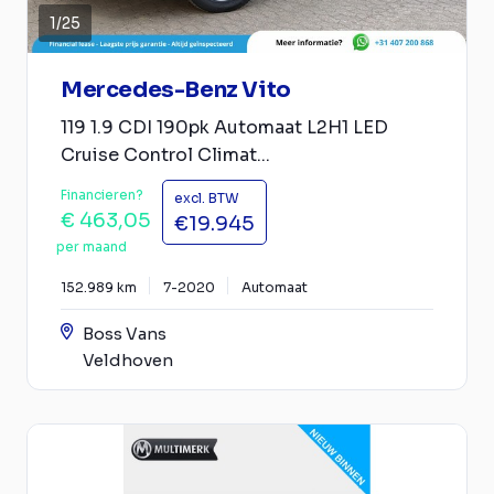
1
/
25
Mercedes-Benz Vito
119 1.9 CDI 190pk Automaat L2H1 LED
Cruise Control Climat...
Financieren?
excl. BTW
€ 463,05
€19.945
per maand
152.989 km
7-2020
Automaat
Boss Vans
Veldhoven