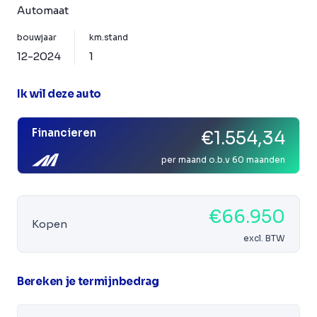
Automaat
bouwjaar
km.stand
12-2024
1
Ik wil deze auto
Financieren
€1.554,34
per maand o.b.v 60 maanden
€66.950
Kopen
excl. BTW
Bereken je termijnbedrag