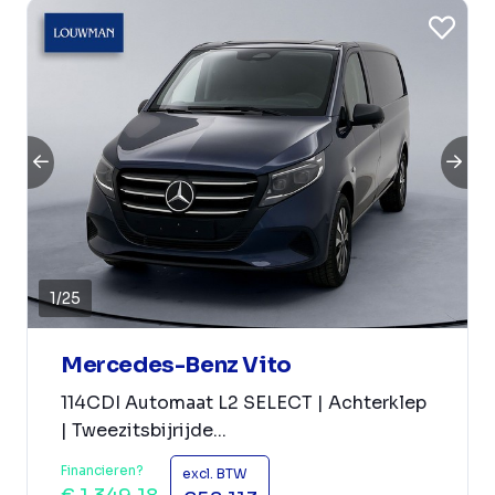
1
/
25
Mercedes-Benz Vito
114CDI Automaat L2 SELECT | Achterklep
| Tweezitsbijrijde...
Financieren?
excl. BTW