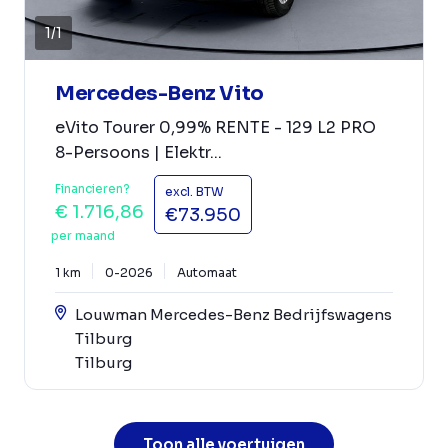
1
/
1
Mercedes-Benz Vito
eVito Tourer 0,99% RENTE - 129 L2 PRO
8-Persoons | Elektr...
Financieren?
excl. BTW
€ 1.716,86
€73.950
per maand
1 km
0-2026
Automaat
Louwman Mercedes-Benz Bedrijfswagens
Tilburg
Tilburg
Toon alle voertuigen