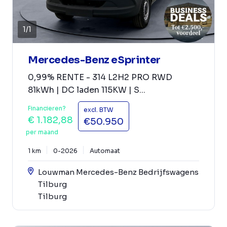
1
/
1
Mercedes-Benz eSprinter
0,99% RENTE - 314 L2H2 PRO RWD
81kWh | DC laden 115KW | S...
Financieren?
excl. BTW
€ 1.182,88
€50.950
per maand
1 km
0-2026
Automaat
Louwman Mercedes-Benz Bedrijfswagens
Tilburg
Tilburg