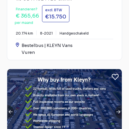
Financieren?
excl. BTW
€ 365,66
€15.750
per maand
20.174 km
8-2021
Handgeschakeld
Bestelbus | KLEYN Vans
Vuren