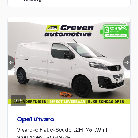
1
/
25
Opel Vivaro
Vivaro-e Fiat e-Scudo L2H1 75 kWh |
Snelladen | SOH 96% |...