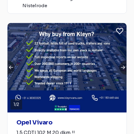
Nistelrode
1
/
2
Opel Vivaro
1.5 CDTI 102 M 20 dkm.!!