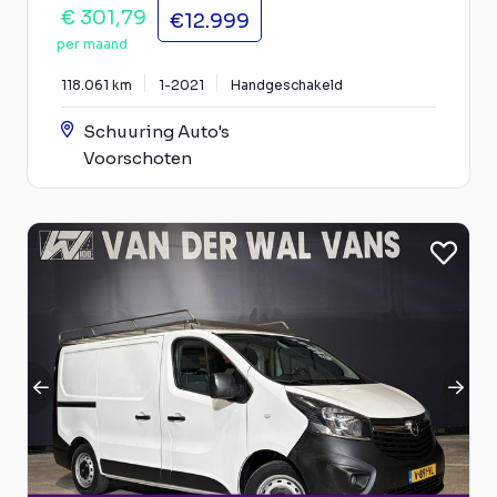
€ 301,79
€12.999
per maand
118.061 km
1-2021
Handgeschakeld
Schuuring Auto's
Voorschoten