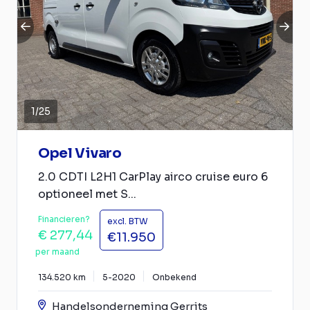
1
/
25
Opel Vivaro
2.0 CDTI L2H1 CarPlay airco cruise euro 6
optioneel met S...
Financieren?
excl. BTW
€ 277,44
€11.950
per maand
134.520 km
5-2020
Onbekend
Handelsonderneming Gerrits