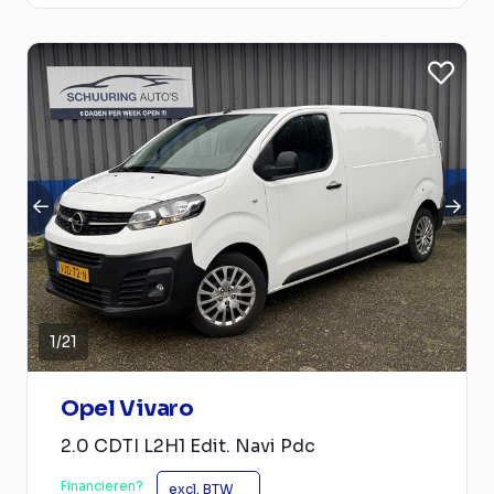
1
/
21
Opel Vivaro
2.0 CDTI L2H1 Edit. Navi Pdc
Financieren?
excl. BTW