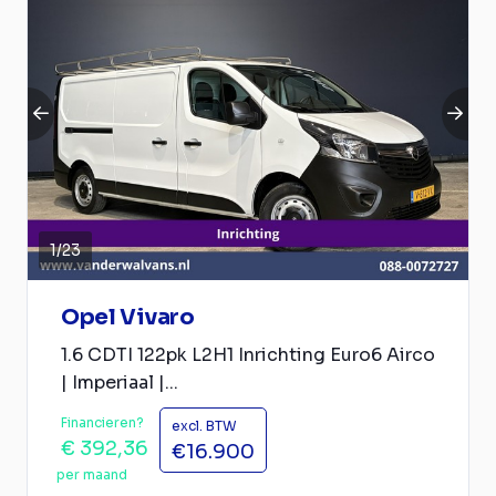
1
/
23
Opel Vivaro
1.6 CDTI 122pk L2H1 Inrichting Euro6 Airco
| Imperiaal |...
Financieren?
excl. BTW
€ 392,36
€16.900
per maand