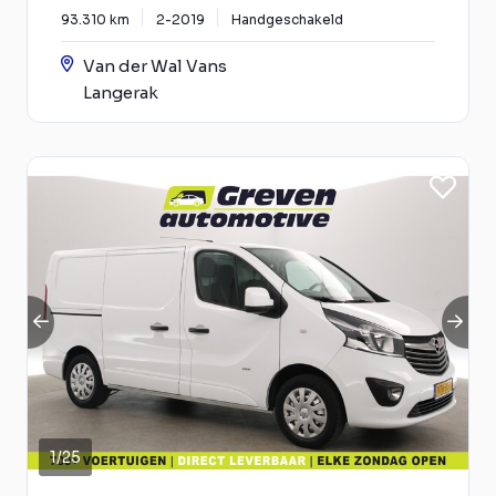
93.310 km
2-2019
Handgeschakeld
Van der Wal Vans
Langerak
1
/
25