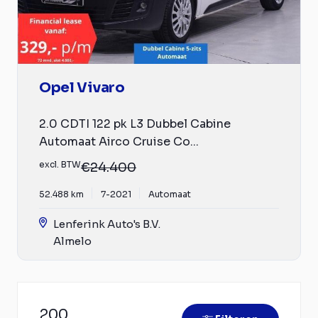
Opel Vivaro
2.0 CDTI 122 pk L3 Dubbel Cabine
Automaat Airco Cruise Co...
excl. BTW
€24.400
52.488 km
7-2021
Automaat
Lenferink Auto's B.V.
Almelo
200