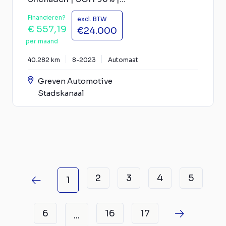
Financieren?
excl. BTW
€ 557,19
€24.000
per maand
40.282 km
8-2023
Automaat
Greven Automotive
Stadskanaal
2
3
4
5
1
6
16
17
...