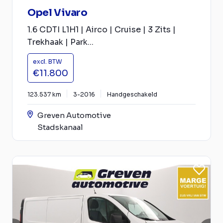
Opel Vivaro
1.6 CDTI L1H1 | Airco | Cruise | 3 Zits |
Trekhaak | Park...
excl. BTW
€11.800
123.537 km
3-2016
Handgeschakeld
Greven Automotive
Stadskanaal