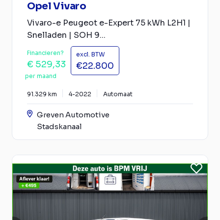
Opel Vivaro
Vivaro-e Peugeot e-Expert 75 kWh L2H1 |
Snelladen | SOH 9...
Financieren?
excl. BTW
€ 529,33
€22.800
per maand
91.329 km
4-2022
Automaat
Greven Automotive
Stadskanaal