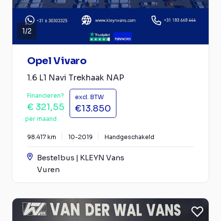
1
/
2
Opel Vivaro
1.6 L1 Navi Trekhaak NAP
Financieren?
excl. BTW
€ 321,55
€13.850
per maand
98.417 km
10-2019
Handgeschakeld
Bestelbus | KLEYN Vans
Vuren