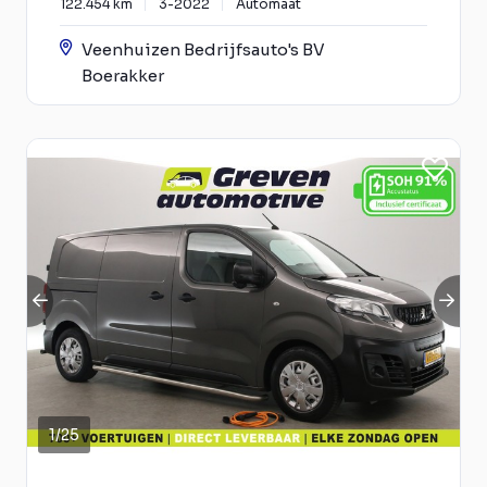
122.454 km
3-2022
Automaat
Veenhuizen Bedrijfsauto's BV
Boerakker
1
/
25