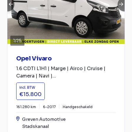
1
/
25
Opel Vivaro
1.6 CDTI L1H1 | Marge | Airco | Cruise |
Camera | Navi |...
incl. BTW
€15.800
161.280 km
6-2017
Handgeschakeld
Greven Automotive
Stadskanaal