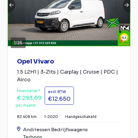
1
/
25
Opel Vivaro
1.5 L2H1 | 3-Zits | Carplay | Cruise | PDC |
Airco
Financieren?
excl. BTW
€ 293,69
€12.650
per maand
82.408 km
1-2020
Handgeschakeld
Andriessen Bedrijfswagens
Terborg