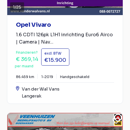
1
/
25
Opel Vivaro
1.6 CDTI 126pk L1H1 inrichting Euro6 Airco
| Camera | Nav...
Financieren?
excl. BTW
€ 369,14
€15.900
per maand
86.459 km
1-2019
Handgeschakeld
Van der Wal Vans
Langerak