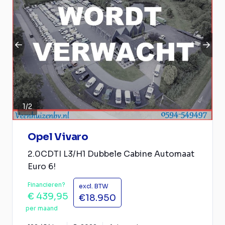
1
/
2
Opel Vivaro
2.0CDTI L3/H1 Dubbele Cabine Automaat
Euro 6!
Financieren?
excl. BTW
€ 439,95
€18.950
per maand