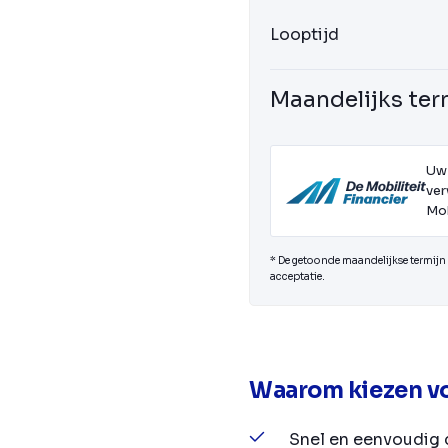
Looptijd
Maandelijks ter
Uw
ver
Mob
* De getoonde maandelijkse termijn i
acceptatie.
Waarom kiezen vo
Snel en eenvoudig 