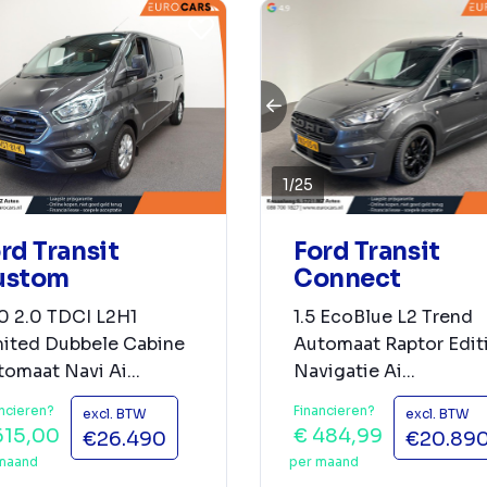
1
/
25
rd Transit
Ford Transit
ustom
Connect
0 2.0 TDCI L2H1
1.5 EcoBlue L2 Trend
mited Dubbele Cabine
Automaat Raptor Edit
omaat Navi Ai...
Navigatie Ai...
ncieren?
Financieren?
excl. BTW
excl. BTW
615,00
€ 484,99
€26.490
€20.89
maand
per maand