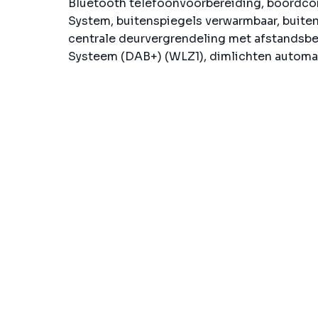
Bluetooth telefoonvoorbereiding, boordcom
System, buitenspiegels verwarmbaar, buite
centrale deurvergrendeling met afstandsbe
Systeem (DAB+) (WLZ1), dimlichten automati