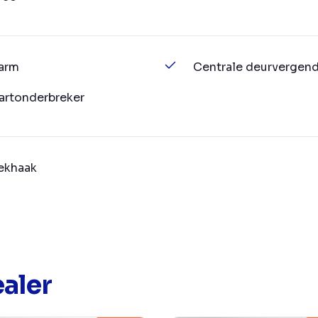
arm
Centrale deurvergend
artonderbreker
ekhaak
aler