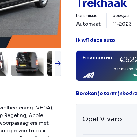
Trekhaak
transmissie
bouwjaar
Automaat
11-2023
Ik wil deze auto
Financieren
€522
per maand o
m
Bereken je termijnbedr
rwielbediening (VH04),
ip Regeling, Apple
Opel Vivaro
 voorpassagiers met
hoogte verstelbaar,