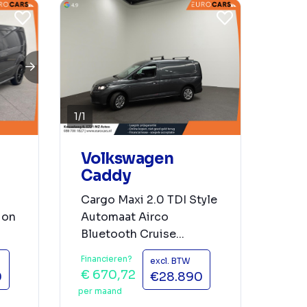
1
/
1
Volkswagen
Caddy
Cargo Maxi 2.0 TDI Style
ion
Automaat Airco
Bluetooth Cruise...
Financieren?
excl. BTW
€ 670,72
0
€28.890
per maand