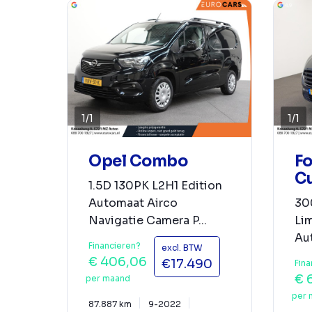
1
/
1
1
/
1
Opel Combo
Fo
C
1.5D 130PK L2H1 Edition
Automaat Airco
30
Navigatie Camera P...
Li
Aut
Financieren?
excl. BTW
€ 406,06
€17.490
Fina
€ 
per maand
per 
87.887 km
9-2022