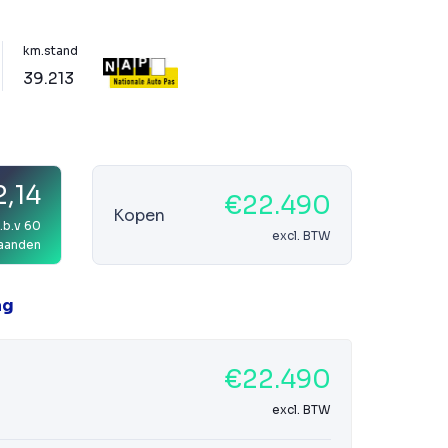
km.stand
39.213
,14
€22.490
Kopen
.b.v 60
excl. BTW
aanden
ag
€22.490
excl. BTW