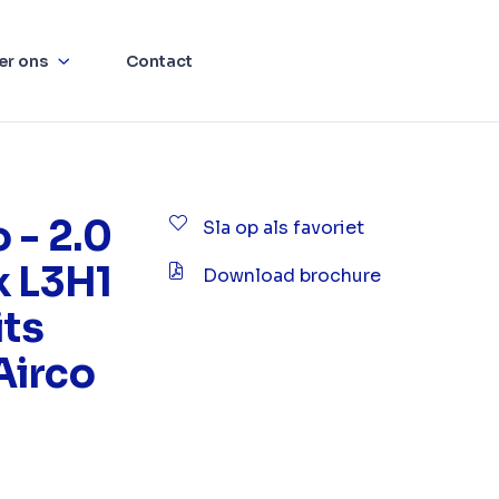
er ons
Contact
 - 2.0
Sla op als favoriet
k L3H1
Download brochure
its
Airco