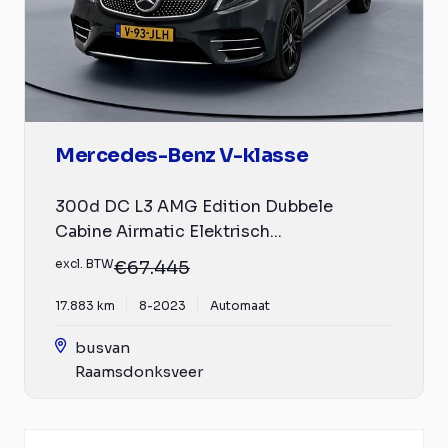
Mercedes-Benz V-klasse
300d DC L3 AMG Edition Dubbele
Cabine Airmatic Elektrisch...
excl. BTW
€67.445
17.883 km
8-2023
Automaat
busvan
Raamsdonksveer