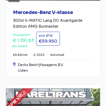
Mercedes-Benz V-klasse
300d 4-MATIC Lang DC Avantgarde
Edition AMG Burmester
Financieren?
excl. BTW
€ 1.391,83
€59.950
per maand
69.944 km
2-2023
Automaat
Derks Bedrijfswagens B.V.
Uden