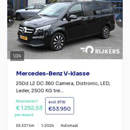
1
/
24
Mercedes-Benz V-klasse
250d L2 DC 360 Camera, Distronic, LED,
Leder, 2500 KG tre...
Financieren?
excl. BTW
€ 1.252,53
€53.950
per maand
55.337 km
1-2024
Automaat