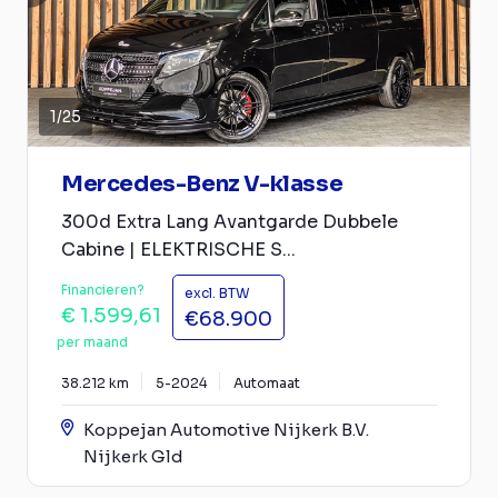
1
/
25
Mercedes-Benz V-klasse
300d Extra Lang Avantgarde Dubbele
Cabine | ELEKTRISCHE S...
Financieren?
excl. BTW
€ 1.599,61
€68.900
per maand
38.212 km
5-2024
Automaat
Koppejan Automotive Nijkerk B.V.
Nijkerk Gld