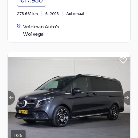
€17.950
275.661 km
6-2015
Automaat
Veldman Auto's
Wolvega
1
/
25