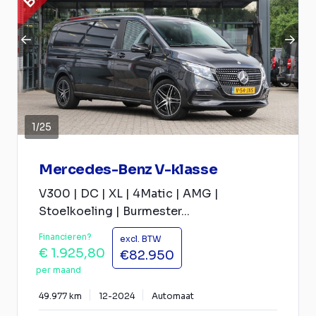
1
/
25
Mercedes-Benz V-klasse
V300 | DC | XL | 4Matic | AMG |
Stoelkoeling | Burmester...
Financieren?
excl. BTW
€ 1.925,80
€82.950
per maand
49.977 km
12-2024
Automaat