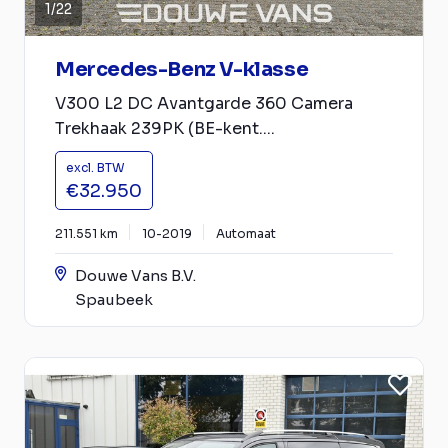
1
/
22
Mercedes-Benz V-klasse
V300 L2 DC Avantgarde 360 Camera
Trekhaak 239PK (BE-kent....
excl. BTW
€32.950
211.551 km
10-2019
Automaat
Douwe Vans B.V.
Spaubeek