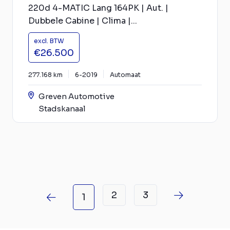
220d 4-MATIC Lang 164PK | Aut. |
Dubbele Cabine | Clima |...
excl. BTW
€26.500
277.168 km
6-2019
Automaat
Greven Automotive
Stadskanaal
2
3
1