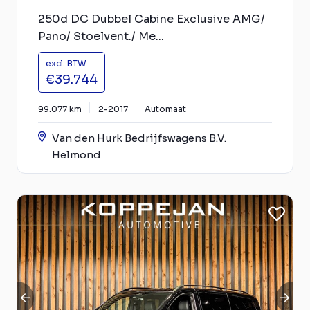
250d DC Dubbel Cabine Exclusive AMG/
Pano/ Stoelvent./ Me...
excl. BTW
€39.744
99.077 km
2-2017
Automaat
Van den Hurk Bedrijfswagens B.V.
Helmond