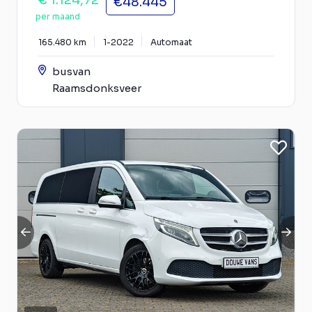
€ 1.124,72
€48.445
per maand
165.480 km
1-2022
Automaat
busvan
Raamsdonksveer