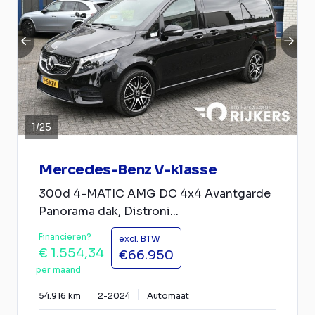
1
/
25
Mercedes-Benz V-klasse
300d 4-MATIC AMG DC 4x4 Avantgarde
Panorama dak, Distroni...
Financieren?
excl. BTW
€ 1.554,34
€66.950
per maand
54.916 km
2-2024
Automaat