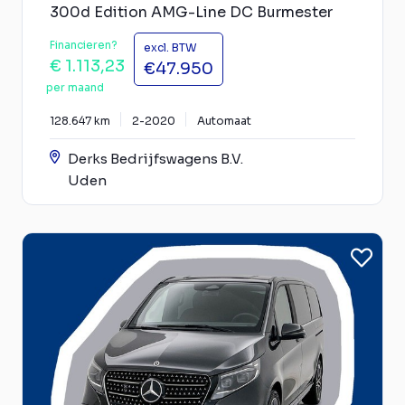
300d Edition AMG-Line DC Burmester
Financieren?
excl. BTW
€ 1.113,23
€47.950
per maand
128.647 km
2-2020
Automaat
Derks Bedrijfswagens B.V.
Uden