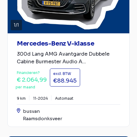
1
/
1
Mercedes-Benz V-klasse
300d Lang AMG Avantgarde Dubbele
Cabine Burmester Audio A...
Financieren?
excl. BTW
€ 2.064,99
€88.945
per maand
9 km
11-2024
Automaat
busvan
Raamsdonksveer