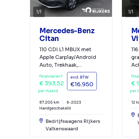
1
/
1
1
/
1
Mercedes-Benz
M
Citan
Vi
110 CDI L1 MBUX met
116
Apple Carplay/Android
gr
Auto, Trekhaak,...
Ach
Financieren?
Fina
excl. BTW
€ 393,52
€ 
€16.950
per maand
per 
87.205 km
6-2023
12 
Handgeschakeld
Bedrijfswagens Rijkers
Valkenswaard