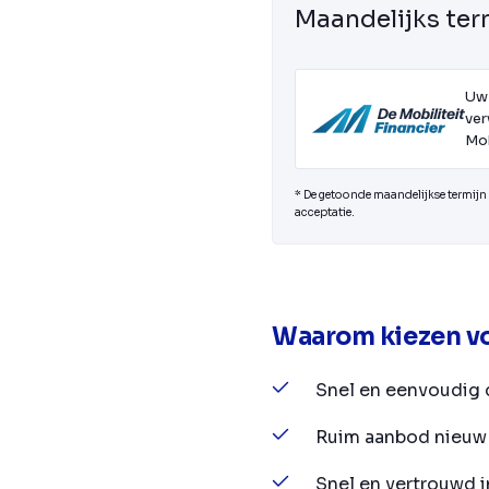
Maandelijks ter
Uw
ver
Mob
* De getoonde maandelijkse termijn i
acceptatie.
Waarom kiezen vo
Snel en eenvoudig 
Ruim aanbod nieuw 
Snel en vertrouwd 