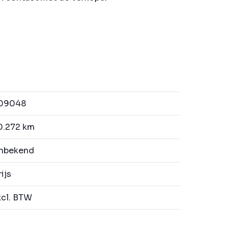
09048
.272 km
nbekend
ijs
cl. BTW