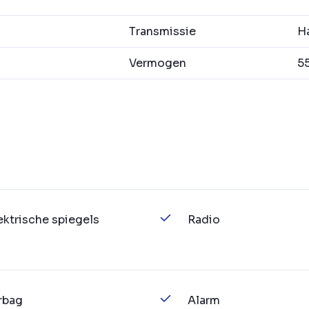
Transmissie
Ha
Vermogen
55
ektrische spiegels
Radio
rbag
Alarm