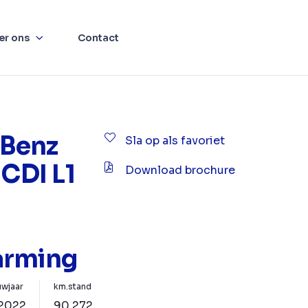
er ons
Contact
Benz
Sla op als favoriet
 CDI L1
Download brochure
arming
wjaar
km.stand
2022
90.272