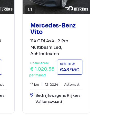
1
/
1
Mercedes-Benz
Vito
0
114 CDI 4x4 L2 Pro
Multibeam Led,
Achterdeuren
Financieren?
excl. BTW
€ 1.020,36
€43.950
per maand
at
14 km
12-2024
Automaat
ers
Bedrijfswagens Rijkers
Valkenswaard