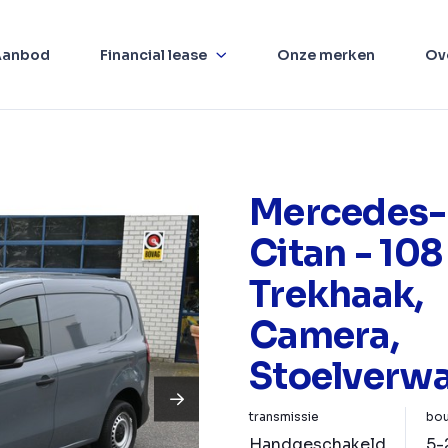
Aanbod
Financial lease
Onze merken
Ov
Mercedes-
Citan - 108
Trekhaak,
Camera,
Stoelverw
transmissie
bou
Handgeschakeld
5-