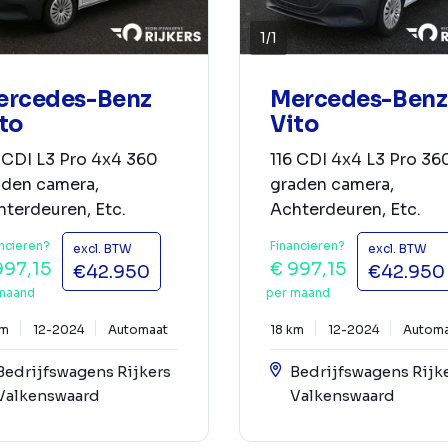
1
/
1
ercedes-Benz
Mercedes-Benz
to
Vito
 CDI L3 Pro 4x4 360
116 CDI 4x4 L3 Pro 36
aden camera,
graden camera,
terdeuren, Etc.
Achterdeuren, Etc.
ncieren?
Financieren?
excl. BTW
excl. BTW
997,15
€ 997,15
€42.950
€42.950
maand
per maand
km
12-2024
Automaat
18 km
12-2024
Automa
Bedrijfswagens Rijkers
Bedrijfswagens Rijk
Valkenswaard
Valkenswaard