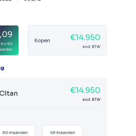
,09
€14.950
Kopen
.b.v 60
excl. BTW
aanden
ag
€14.950
Citan
excl. BTW
60 maanden
48 maanden