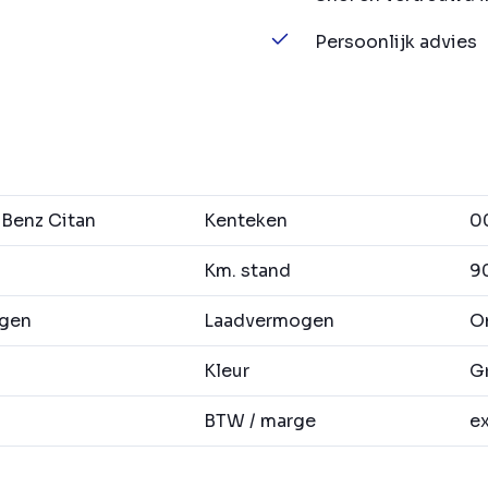
Persoonlijk advies
Benz Citan
Kenteken
0
Km. stand
90
agen
Laadvermogen
O
Kleur
Gr
BTW / marge
ex