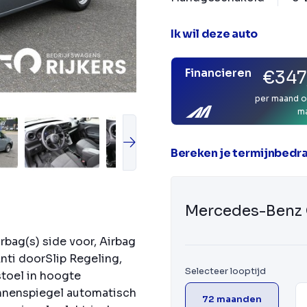
Ik wil deze auto
Financieren
€347
per maand o
m
Bereken je termijnbedr
Mercedes-Benz 
rbag(s) side voor, Airbag
Anti doorSlip Regeling,
Selecteer looptijd
toel in hoogte
innenspiegel automatisch
72 maanden