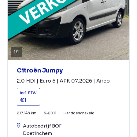
1
/
1
Citroën Jumpy
2.0 HDI | Euro 5 | APK 07.2026 | Airco
incl. BTW
€1
217.148 km
6-2011
Handgeschakeld
Autobedrijf BOF
Doetinchem