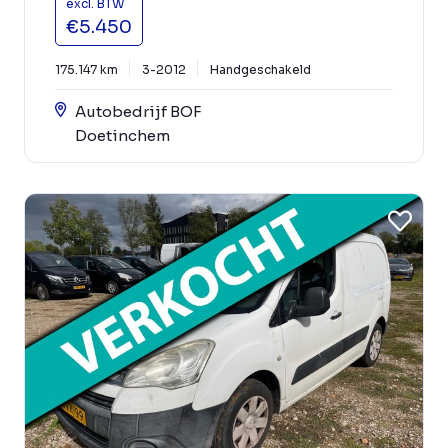
excl. BTW
€5.450
175.147 km
3-2012
Handgeschakeld
Autobedrijf BOF
Doetinchem