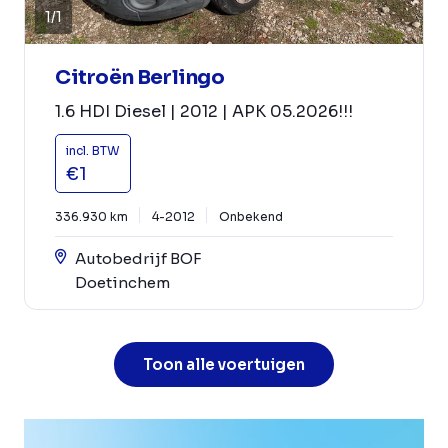
1
/
1
Citroën Berlingo
1.6 HDI Diesel | 2012 | APK 05.2026!!!
incl. BTW
€1
336.930 km
4-2012
Onbekend
Autobedrijf BOF
Doetinchem
Toon alle voertuigen