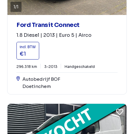
1
/
1
Ford Transit Connect
1.8 Diesel | 2013 | Euro 5 | Airco
incl. BTW
€1
296.318 km
3-2013
Handgeschakeld
Autobedrijf BOF
Doetinchem