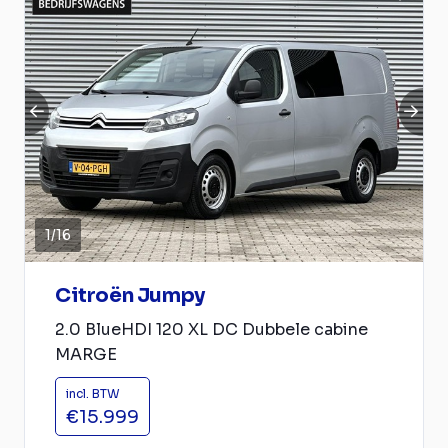
1
/
16
Citroën Jumpy
2.0 BlueHDI 120 XL DC Dubbele cabine
MARGE
incl. BTW
€15.999