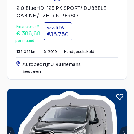
2.0 BlueHDI 123 PK SPORT/ DUBBELE
CABINE / L3H1 / 6-PERSO...
Financieren?
excl. BTW
€ 388,88
€16.750
per maand
133.081 km
3-2019
Handgeschakeld
Autobedrijf J. Ruinemans
Eesveen