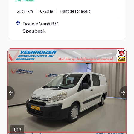
per maand
51.311 km
6-2019
Handgeschakeld
Douwe Vans B.V.
Spaubeek
1
/
18