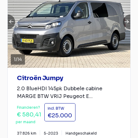
1
/
14
Citroën Jumpy
2.0 BlueHDI 145pk Dubbele cabine
MARGE BTW VRIJ Peugeot E...
Financieren?
incl. BTW
€ 580,41
€25.000
per maand
37.826 km
5-2023
Handgeschakeld