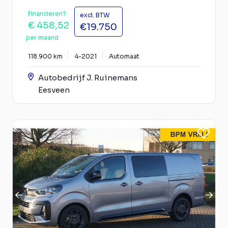
Financieren?
excl. BTW
€ 458,52
€19.750
per maand
118.900 km
4-2021
Automaat
Autobedrijf J. Ruinemans
Eesveen