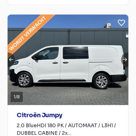
1
/
8
Citroën Jumpy
2.0 BlueHDI 180 PK / AUTOMAAT / L3H1 /
DUBBEL CABINE / 2x...