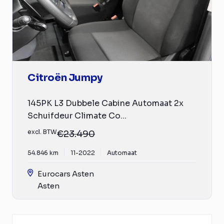
Citroën Jumpy
145PK L3 Dubbele Cabine Automaat 2x
Schuifdeur Climate Co...
excl. BTW
€23.490
54.846 km
11-2022
Automaat
Eurocars Asten
Asten