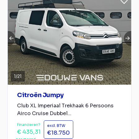
1
/
21
Citroën Jumpy
Club XL Imperiaal Trekhaak 6 Persoons
Airco Cruise Dubbel...
Financieren?
excl. BTW
€ 435,31
€18.750