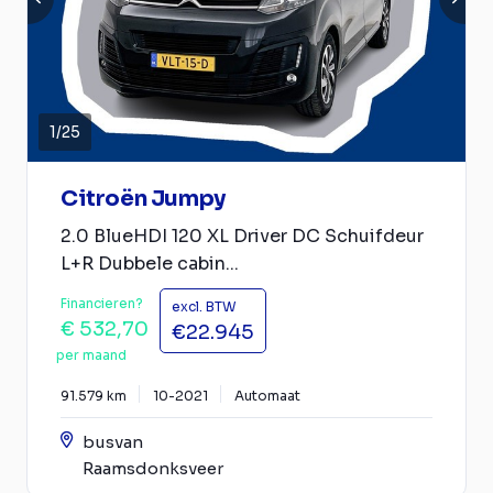
1
/
25
Citroën Jumpy
2.0 BlueHDI 120 XL Driver DC Schuifdeur
L+R Dubbele cabin...
Financieren?
excl. BTW
€ 532,70
€22.945
per maand
91.579 km
10-2021
Automaat
busvan
Raamsdonksveer