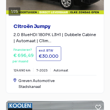
1
/
25
Citroën Jumpy
2.0 BlueHDI 180PK L3H1 | Dubbele Cabine
| Automaat | Clim...
Financieren?
excl. BTW
€ 696,49
€30.000
per maand
124.690 km
7-2023
Automaat
Greven Automotive
Stadskanaal