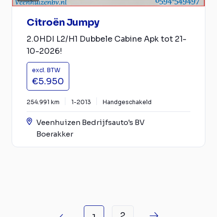
Citroën Jumpy
2.0HDI L2/H1 Dubbele Cabine Apk tot 21-
10-2026!
excl. BTW
€5.950
254.991 km
1-2013
Handgeschakeld
Veenhuizen Bedrijfsauto's BV
Boerakker
2