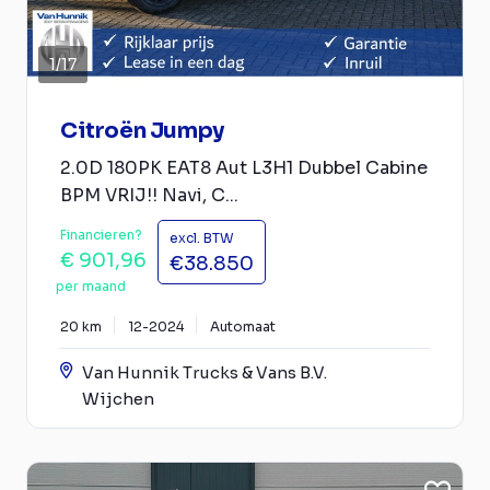
1
/
17
Citroën Jumpy
2.0D 180PK EAT8 Aut L3H1 Dubbel Cabine
BPM VRIJ!! Navi, C...
Financieren?
excl. BTW
€ 901,96
€38.850
per maand
20 km
12-2024
Automaat
Van Hunnik Trucks & Vans B.V.
Wijchen