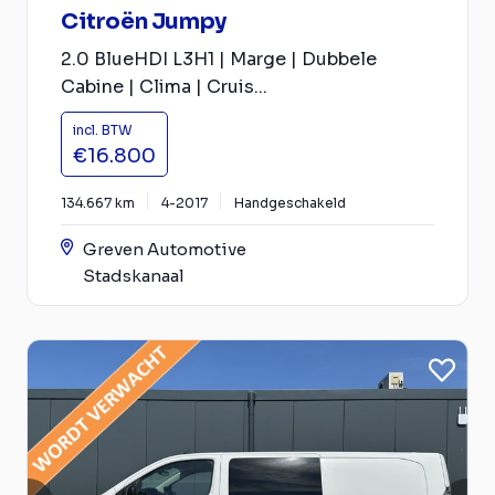
Citroën Jumpy
2.0 BlueHDI L3H1 | Marge | Dubbele
Cabine | Clima | Cruis...
incl. BTW
€16.800
134.667 km
4-2017
Handgeschakeld
Greven Automotive
Stadskanaal