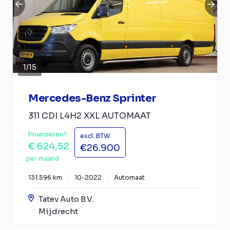
1
/
15
Mercedes-Benz Sprinter
311 CDI L4H2 XXL AUTOMAAT
Financieren?
excl. BTW
€ 624,52
€26.900
per maand
131.596 km
10-2022
Automaat
Tatev Auto B.V.
Mijdrecht