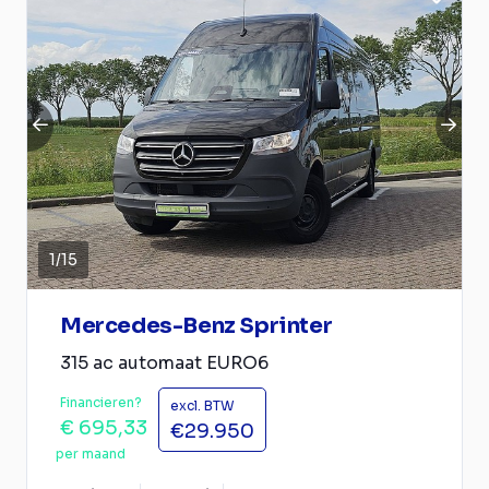
1
/
15
Mercedes-Benz Sprinter
315 ac automaat EURO6
Financieren?
excl. BTW
€ 695,33
€29.950
per maand