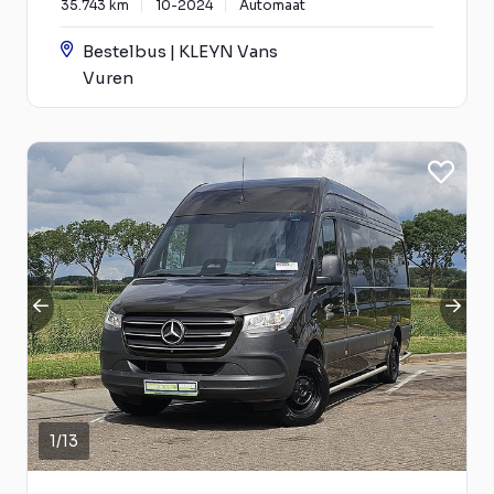
35.743 km
10-2024
Automaat
Bestelbus | KLEYN Vans
Vuren
1
/
13