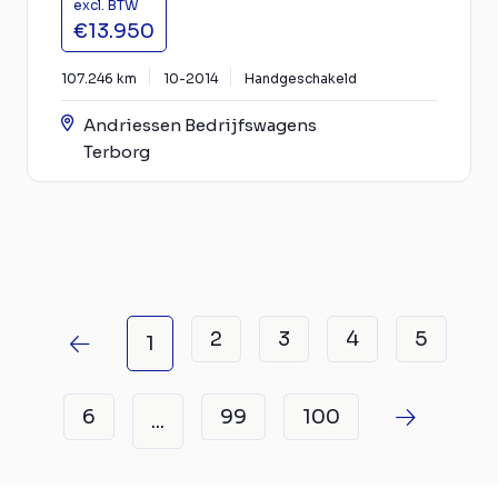
excl. BTW
€13.950
107.246 km
10-2014
Handgeschakeld
Andriessen Bedrijfswagens
Terborg
2
3
4
5
1
6
99
100
...