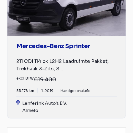
Mercedes-Benz Sprinter
211 CDI 114 pk L2H2 Laadruimte Pakket,
Trekhaak 3-Zits, S...
excl. BTW
€19.400
53.173 km
1-2019
Handgeschakeld
Lenferink Auto's B.V.
Almelo