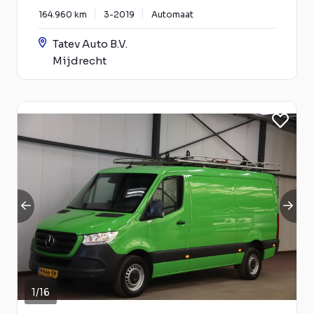
164.960 km
3-2019
Automaat
Tatev Auto B.V.
Mijdrecht
1
/
16