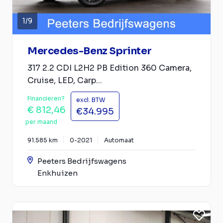
1
/
9
Mercedes-Benz Sprinter
317 2.2 CDI L2H2 PB Edition 360 Camera,
Cruise, LED, Carp...
Financieren?
excl. BTW
€ 812,46
€34.995
per maand
91.585 km
0-2021
Automaat
Peeters Bedrijfswagens
Enkhuizen