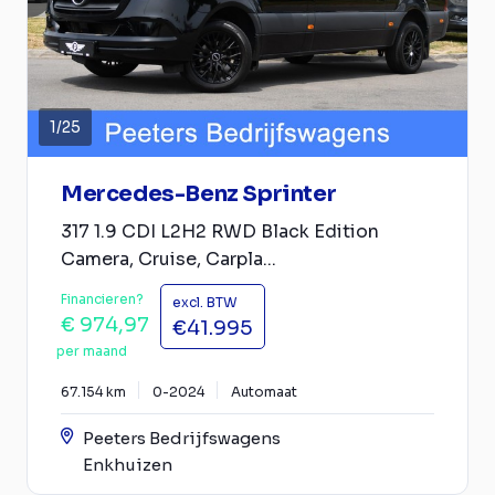
1
/
25
Mercedes-Benz Sprinter
317 1.9 CDI L2H2 RWD Black Edition
Camera, Cruise, Carpla...
Financieren?
excl. BTW
€ 974,97
€41.995
per maand
67.154 km
0-2024
Automaat
Peeters Bedrijfswagens
Enkhuizen