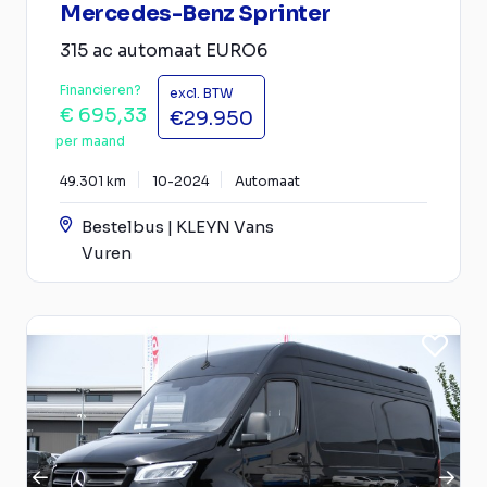
Mercedes-Benz Sprinter
315 ac automaat EURO6
Financieren?
excl. BTW
€ 695,33
€29.950
per maand
49.301 km
10-2024
Automaat
Bestelbus | KLEYN Vans
Vuren