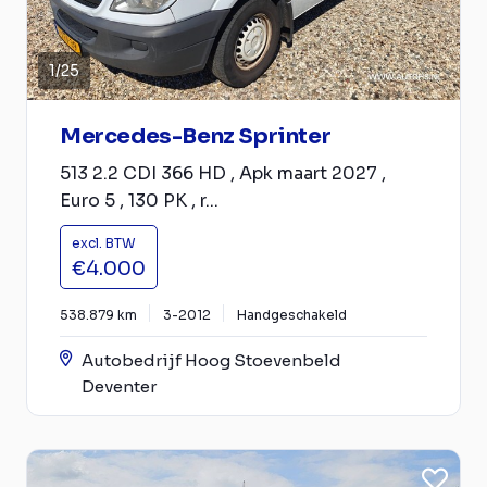
1
/
25
Mercedes-Benz Sprinter
513 2.2 CDI 366 HD , Apk maart 2027 ,
Euro 5 , 130 PK , r...
excl. BTW
€4.000
538.879 km
3-2012
Handgeschakeld
Autobedrijf Hoog Stoevenbeld
Deventer