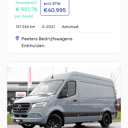
Financieren?
excl. BTW
€ 951,76
€40.995
per maand
137.355 km
0-2021
Automaat
Peeters Bedrijfswagens
Enkhuizen