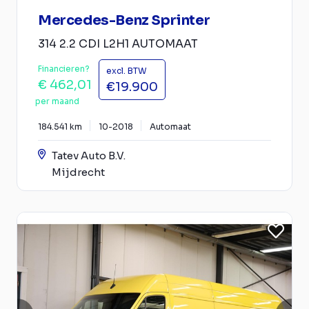
Mercedes-Benz Sprinter
314 2.2 CDI L2H1 AUTOMAAT
Financieren?
excl. BTW
€ 462,01
€19.900
per maand
184.541 km
10-2018
Automaat
Tatev Auto B.V.
Mijdrecht