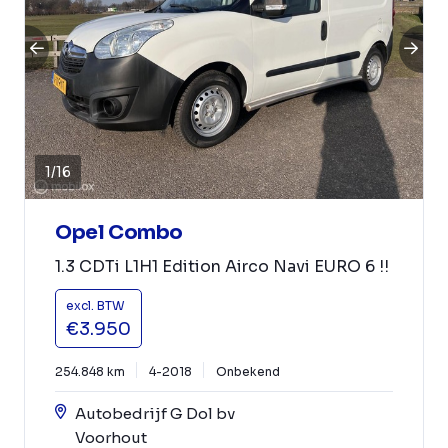
1
/
16
Opel Combo
1.3 CDTi L1H1 Edition Airco Navi EURO 6 !!
excl. BTW
€3.950
254.848 km
4-2018
Onbekend
Autobedrijf G Dol bv
Voorhout