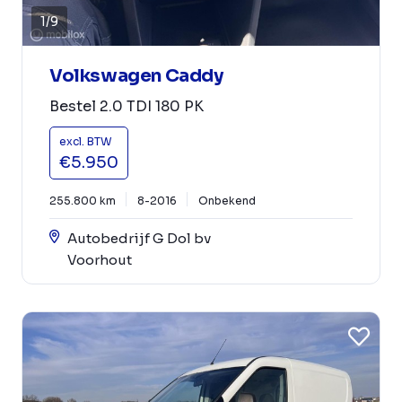
1
/
9
Volkswagen Caddy
Bestel 2.0 TDI 180 PK
excl. BTW
€5.950
255.800 km
8-2016
Onbekend
Autobedrijf G Dol bv
Voorhout