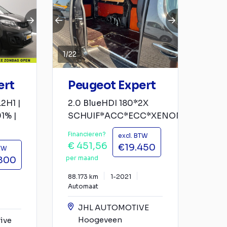
1
/
22
ert
Peugeot Expert
2H1 |
2.0 BlueHDI 180*2X
1% |
SCHUIF*ACC*ECC*XENON*CAM*HA
Financieren?
excl. BTW
€ 451,56
€19.450
BTW
per maand
800
88.173 km
1-2021
Automaat
JHL AUTOMOTIVE
Hoogeveen
ive