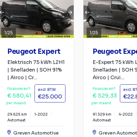
1
/
25
1
/
25
Peugeot Expert
Peugeot Exp
Elektrisch 75 kWh L2H1
E-Expert 75 kWh L
| Snelladen | SOH 91%
Snelladen | SOH 9
| Airco | Cr...
Airco | Crui...
Financieren?
Financieren?
excl. BTW
excl. 
€ 580,41
€ 529,33
€25.000
€22.
per maand
per maand
29.625 km
1-2022
91.329 km
4-2022
Automaat
Automaat
Greven Automotive
Greven Automot