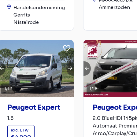
Ammerzoden
Handelsonderneming
Gerrits
Nistelrode
1
/
12
1
/
18
Peugeot Expert
Peugeot Exp
1.6
2.0 BlueHDI 145p
Automaat Premi
excl. BTW
Airco/Carplay/Cru