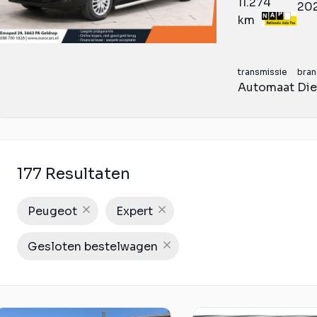
11.274
20
km
transmissie
bran
Automaat
Die
177 Resultaten
Peugeot
Expert
Gesloten bestelwagen