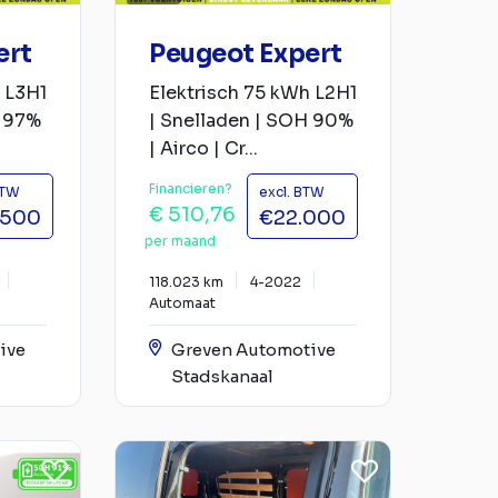
ert
Peugeot Expert
 L3H1
Elektrisch 75 kWh L2H1
H 97%
| Snelladen | SOH 90%
| Airco | Cr...
Financieren?
BTW
excl. BTW
€ 510,76
.500
€22.000
per maand
118.023 km
4-2022
Automaat
ive
Greven Automotive
Stadskanaal