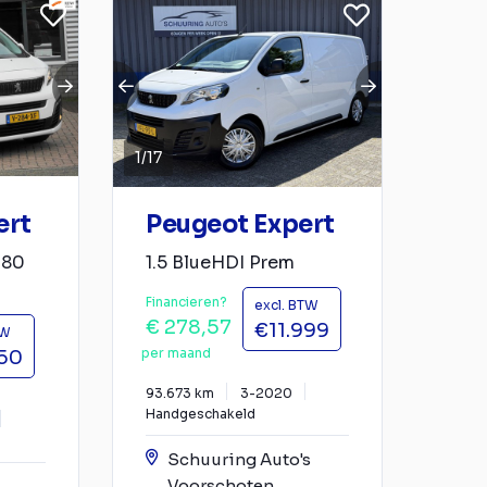
1
/
17
ert
Peugeot Expert
180
1.5 BlueHDI Prem
Financieren?
excl. BTW
€ 278,57
€11.999
TW
per maand
850
93.673 km
3-2020
Handgeschakeld
Schuuring Auto's
Voorschoten