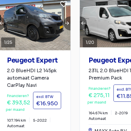
1
/
25
1
/
20
Peugeot Expert
Peugeot Exp
2.0 BlueHDI L2 145pk
231L 2.0 BlueHDI 
automaat Camera
Premium Pack
CarPlay Navi
Financieren?
excl. B
€ 275,11
€11.
Financieren?
excl. BTW
€ 393,52
per maand
€16.950
per maand
164.674 km
2-2019
Automaat
107.194 km
5-2022
Automaat
MAXX Auto B.V.