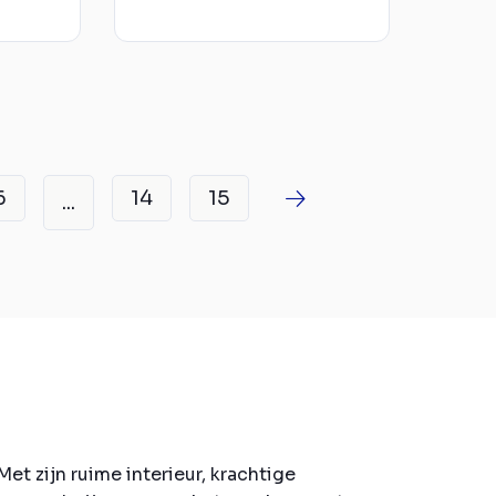
6
14
15
...
t zijn ruime interieur, krachtige