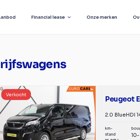
Aanbod
Financial lease
Onze merken
Ov
rijfswagens
Verkocht
Peugeot E
km-
bou
stand
10-