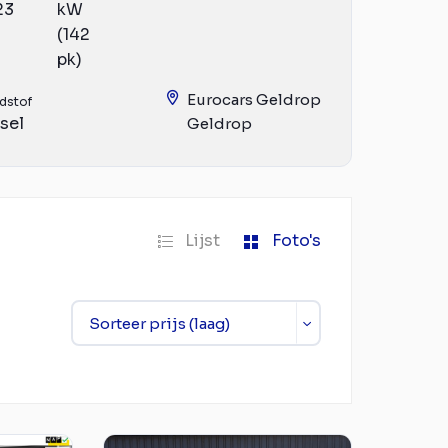
23
kW
(142
pk)
Eurocars Geldrop
dstof
sel
Geldrop
Lijst
Foto's