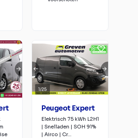
1
/
25
ert
Peugeot Expert
k
Elektrisch 75 kWh L2H1
um
| Snelladen | SOH 91%
ise
| Airco | Cr...