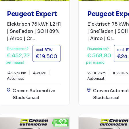
Peugeot Expert
Peugeot Exp
Elektrisch 75 kWh L2H1
Elektrisch 75 kWh
| Snelladen | SOH 89%
| Snelladen | SO
| Airco | Cr...
| Airco | Cr...
Financieren?
Financieren?
excl. BTW
excl. 
€ 452,72
€ 568,80
€19.500
€24
per maand
per maand
145.573 km
4-2022
79.007 km
10-2023
Automaat
Automaat
Greven Automotive
Greven Automot
Stadskanaal
Stadskanaal