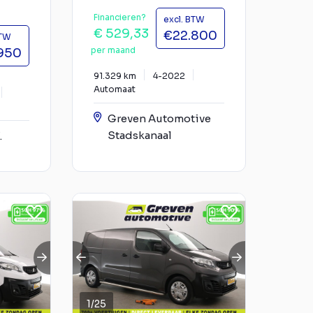
Financieren?
excl. BTW
€ 529,33
€22.800
BTW
per maand
950
91.329 km
4-2022
Automaat
Greven Automotive
Stadskanaal
.
1
/
25