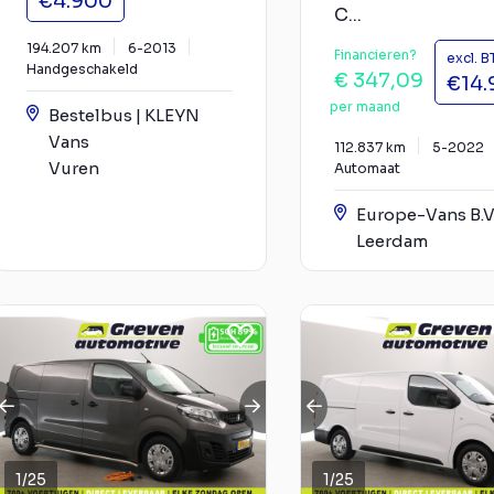
€4.900
C...
194.207 km
6-2013
Financieren?
excl. 
Handgeschakeld
€ 347,09
€14.
per maand
Bestelbus | KLEYN
Vans
112.837 km
5-2022
Vuren
Automaat
Europe-Vans B.V
Leerdam
1
/
25
1
/
25