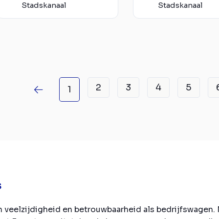
Stadskanaal
Stadskanaal
2
3
4
5
1
s
veelzijdigheid en betrouwbaarheid als bedrijfswagen. Me