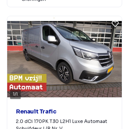
1
/
1
Renault Trafic
2.0 dCi 170PK T30 L2H1 Luxe Automaat
Schuifdeur L/R Nr. V...