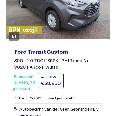
1
/
1
Ford Transit Custom
300L 2.0 TDCI 136PK L2H1 Trend Nr.
V020 | Airco | Cruise...
Financieren?
excl. BTW
€ 904,28
€38.950
per maand
35 km
7-2024
Handgeschakeld
Autobedrijf Van der Veen Groningen B.V.
Groningen