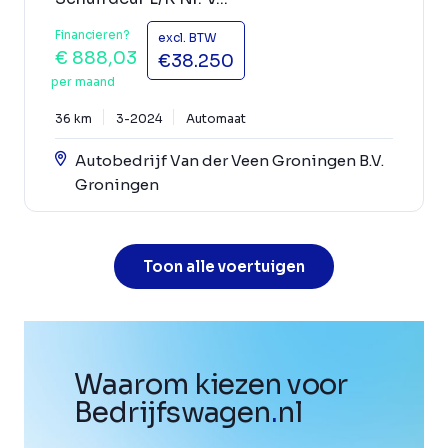
Financieren?
excl. BTW
€ 888,03
€38.250
per maand
36 km
3-2024
Automaat
Autobedrijf Van der Veen Groningen B.V.
Groningen
Toon alle voertuigen
Waarom kiezen voor
Bedrijfswagen
.
nl