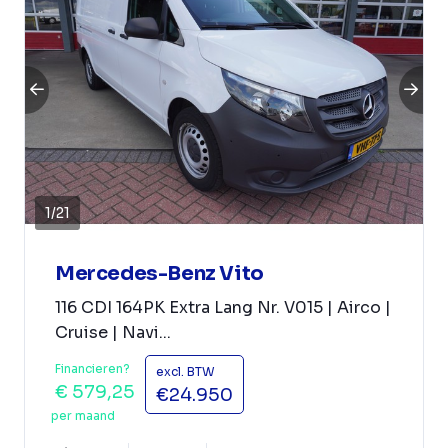
1
/
21
Mercedes-Benz Vito
116 CDI 164PK Extra Lang Nr. V015 | Airco |
Cruise | Navi...
Financieren?
excl. BTW
€ 579,25
€24.950
per maand