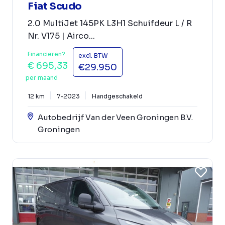
Fiat Scudo
2.0 MultiJet 145PK L3H1 Schuifdeur L / R
Nr. V175 | Airco...
Financieren?
excl. BTW
€ 695,33
€29.950
per maand
12 km
7-2023
Handgeschakeld
Autobedrijf Van der Veen Groningen B.V.
Groningen