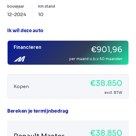
bouwjaar
km.stand
12-2024
10
Ik wil deze auto
Financieren
€901,96
per maand o.b.v 60 maanden
€38.850
Kopen
excl. BTW
Bereken je termijnbedrag
€38.850