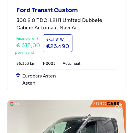
Ford Transit Custom
300 2.0 TDCI L2H1 Limited Dubbele
Cabine Automaat Navi Ai...
Financieren?
excl. BTW
€ 615,00
€26.490
per maand
96.333 km
1-2023
Automaat
Eurocars Asten
Asten