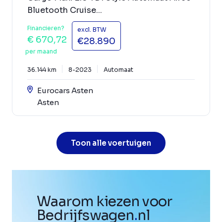
Bluetooth Cruise...
Financieren?
excl. BTW
€ 670,72
€28.890
per maand
36.144 km
8-2023
Automaat
Eurocars Asten
Asten
Toon alle voertuigen
Waarom kiezen voor
Bedrijfswagen
.
nl