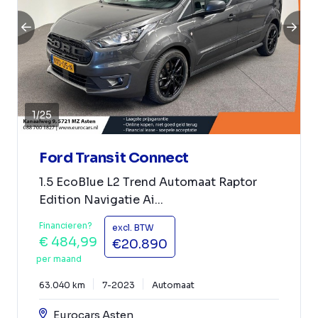
1
/
25
Ford Transit Connect
1.5 EcoBlue L2 Trend Automaat Raptor
Edition Navigatie Ai...
Financieren?
excl. BTW
€ 484,99
€20.890
per maand
63.040 km
7-2023
Automaat
Eurocars Asten