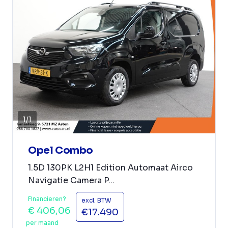
1
/
1
Opel Combo
1.5D 130PK L2H1 Edition Automaat Airco
Navigatie Camera P...
Financieren?
excl. BTW
€ 406,06
€17.490
per maand