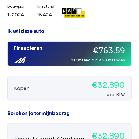
bouwjaar
km.stand
1-2024
15.424
Ik wil deze auto
Financieren
€763,59
per maand o.b.v 60 maanden
€32.890
Kopen
excl. BTW
Bereken je termijnbedrag
€32.890