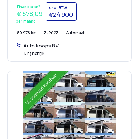
Financieren?
excl. BTW
€ 578,09
€24.900
per maand
59.978 km
3-2023
Automaat
Auto Koops B.V.
Klijndijk