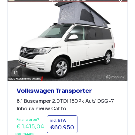
1
/
1
Volkswagen Transporter
6.1 Buscamper 2.0TDI 150Pk Aut/ DSG-7
Inbouw nieuw Califo...
Financieren?
incl. BTW
€ 1.415,04
€60.950
per maand