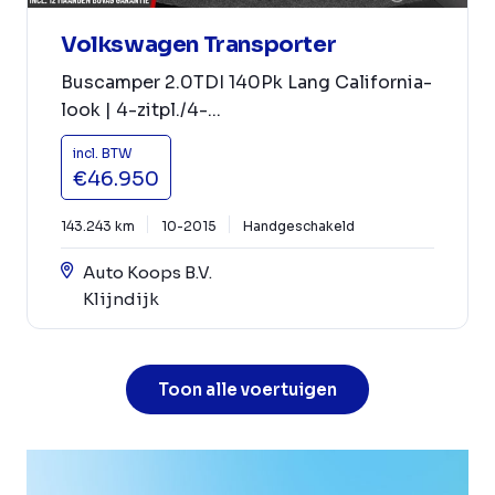
Volkswagen Transporter
Buscamper 2.0TDI 140Pk Lang California-
look | 4-zitpl./4-...
incl. BTW
€46.950
143.243 km
10-2015
Handgeschakeld
Auto Koops B.V.
Klijndijk
Toon alle voertuigen