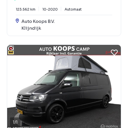
123.562 km
10-2020
Automaat
Auto Koops B.V.
Klijndijk
1
/
1