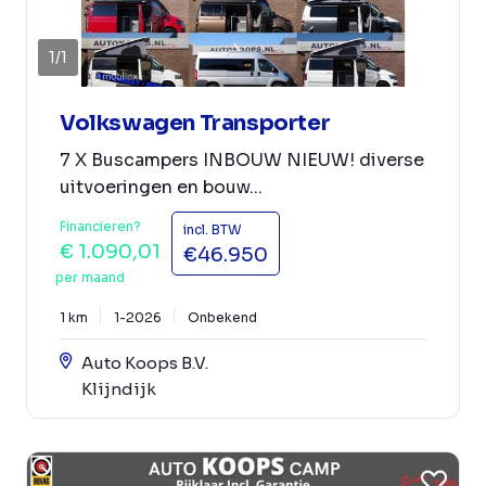
1
/
1
Volkswagen Transporter
7 X Buscampers INBOUW NIEUW! diverse
uitvoeringen en bouw...
Financieren?
incl. BTW
€ 1.090,01
€46.950
per maand
1 km
1-2026
Onbekend
Auto Koops B.V.
Klijndijk