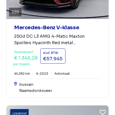
1
/
20
Mercedes-Benz V-klasse
250d DC L3 AMG 4-Matic Maxton
Spoilers Hyacinth Red metal...
Financieren?
excl. BTW
€ 1.345,28
€57.945
per maand
44.282 km
6-2023
Automaat
busvan
Raamsdonksveer