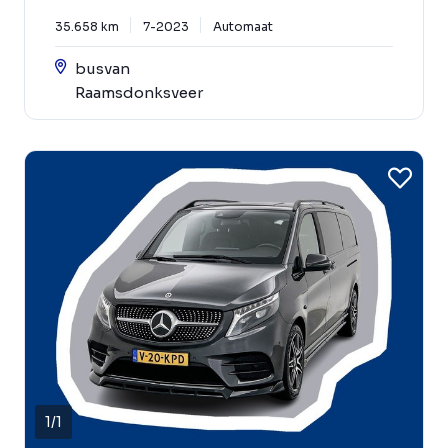
35.658 km
7-2023
Automaat
busvan
Raamsdonksveer
1
/
1