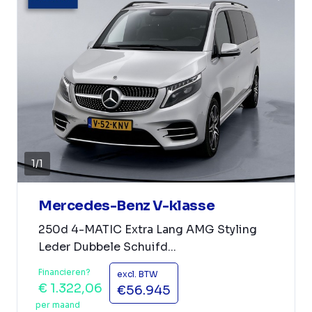
1
/
1
Mercedes-Benz V-klasse
250d 4-MATIC Extra Lang AMG Styling
Leder Dubbele Schuifd...
Financieren?
excl. BTW
€ 1.322,06
€56.945
per maand