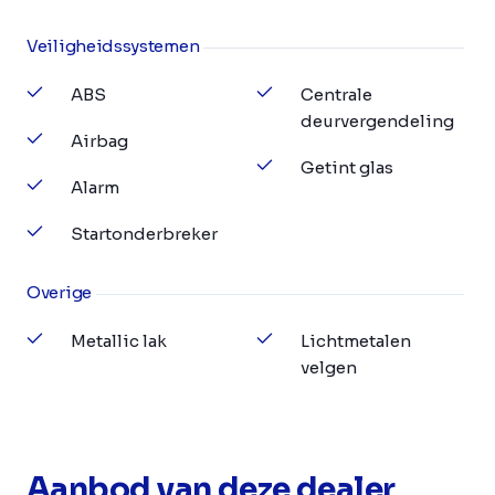
Veiligheidssystemen
ABS
Centrale
deurvergendeling
Airbag
Getint glas
Alarm
Startonderbreker
Overige
Metallic lak
Lichtmetalen
velgen
Aanbod van deze dealer