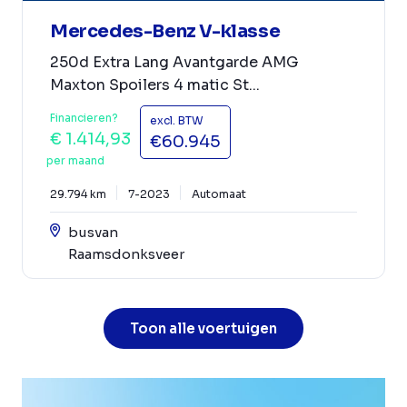
Mercedes-Benz V-klasse
250d Extra Lang Avantgarde AMG
Maxton Spoilers 4 matic St...
Financieren?
excl. BTW
€ 1.414,93
€60.945
per maand
29.794 km
7-2023
Automaat
busvan
Raamsdonksveer
Toon alle voertuigen