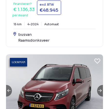
Financieren?
excl. BTW
€ 1.136,33
€48.945
per maand
15 km
4-2024
Automaat
busvan
Raamsdonksveer