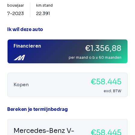
bouwjaar
km.stand
7-2023
22.391
Ik wil deze auto
Financieren
€1.356,88
per maand o.b.v 60 maanden
€58.445
Kopen
excl. BTW
Bereken je termijnbedrag
Mercedes-Benz V-
€58.445