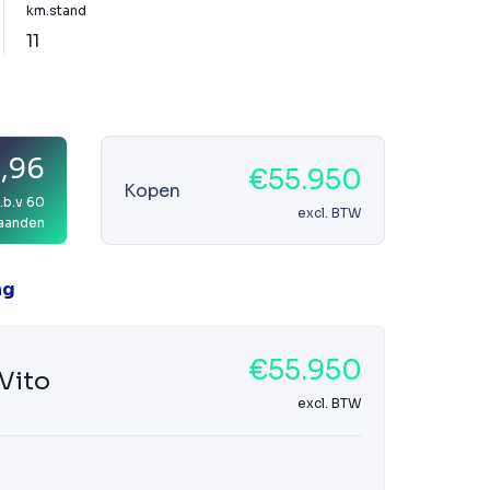
km.stand
11
8,96
€55.950
Kopen
.b.v 60
excl. BTW
aanden
ag
€55.950
Vito
excl. BTW