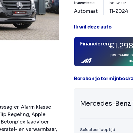
transmissie
bouwjaar
Automaat
11-2024
Ik wil deze auto
Financieren
€1.29
per maand o
m
Bereken je termijnbedr
Mercedes-Benz 
assagier, Alarm klasse
Slip Regeling, Apple
Betonplex laadvloer,
erstel- en verwarmbaar,
Selecteer looptijd