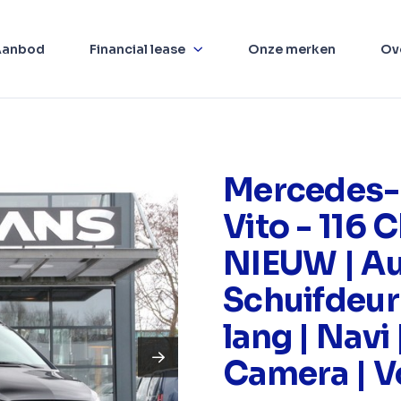
Aanbod
Financial lease
Onze merken
Ov
Mercedes-
Vito - 116 C
NIEUW | Aut
Schuifdeur 
lang | Navi 
Camera | Vo