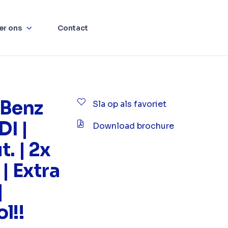
er ons
Contact
Benz
Sla op als favoriet
DI |
Download brochure
. | 2x
| Extra
|
l!!