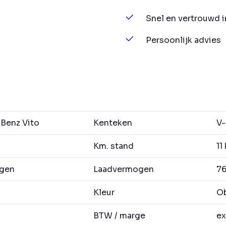
Snel en vertrouwd 
Persoonlijk advies
Benz Vito
Kenteken
V-
Km. stand
11
agen
Laadvermogen
76
Kleur
Ob
BTW / marge
ex