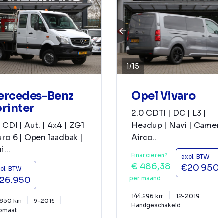
1
/
15
ercedes-Benz
Opel Vivaro
rinter
2.0 CDTI | DC | L3 |
 CDI | Aut. | 4x4 | ZG1
Headup | Navi | Camer
uro 6 | Open laadbak |
Airco..
i...
Financieren?
excl. BTW
€ 486,38
€20.95
cl. BTW
per maand
26.950
144.296 km
12-2019
.830 km
9-2016
Handgeschakeld
omaat