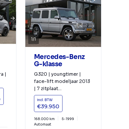
1
/
1
Mercedes-Benz
G-klasse
a |
G320 | youngtimer |
face-lift modeljaar 2013
| 7 zitplaat...
0
incl. BTW
€39.950
168.000 km
5-1999
Automaat