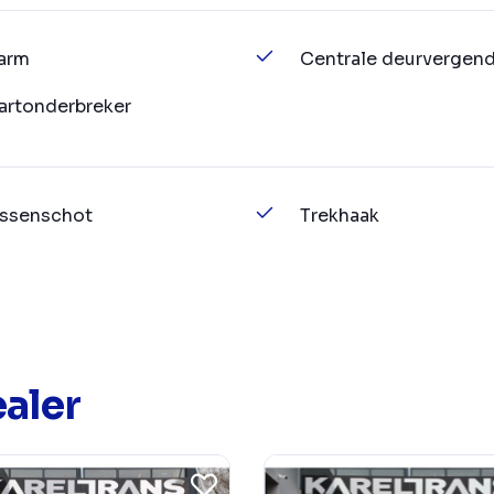
arm
Centrale deurvergend
artonderbreker
ssenschot
Trekhaak
aler