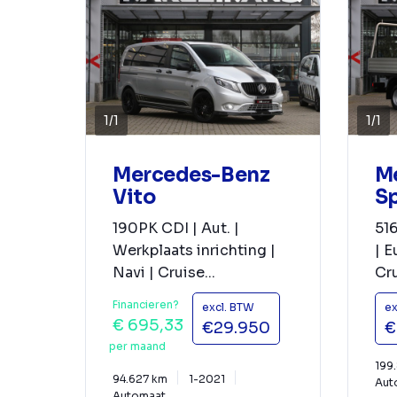
1
/
1
1
/
1
Mercedes-Benz
M
Vito
Sp
190PK CDI | Aut. |
516
Werkplaats inrichting |
| E
Navi | Cruise...
Cru
Financieren?
excl. BTW
ex
€ 695,33
€29.950
€
per maand
199
94.627 km
1-2021
Aut
Automaat