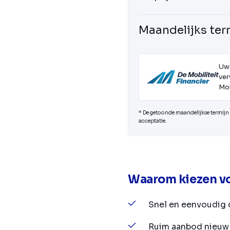
Maandelijks ter
Uw
ver
Mob
* De getoonde maandelijkse termijn i
acceptatie.
Waarom kiezen vo
Snel en eenvoudig 
Ruim aanbod nieuw 