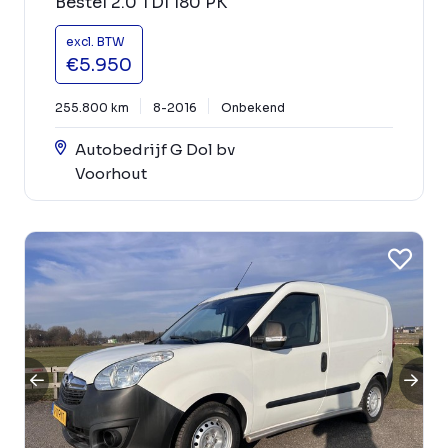
Bestel 2.0 TDI 180 PK
excl. BTW
€5.950
255.800 km
8-2016
Onbekend
Autobedrijf G Dol bv
Voorhout