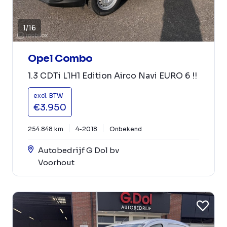
1
/
16
Opel Combo
1.3 CDTi L1H1 Edition Airco Navi EURO 6 !!
excl. BTW
€3.950
254.848 km
4-2018
Onbekend
Autobedrijf G Dol bv
Voorhout