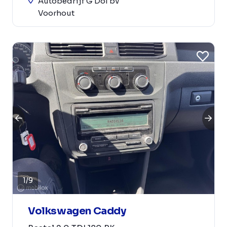
Autobedrijf G Dol bv
Voorhout
1
/
9
Volkswagen Caddy