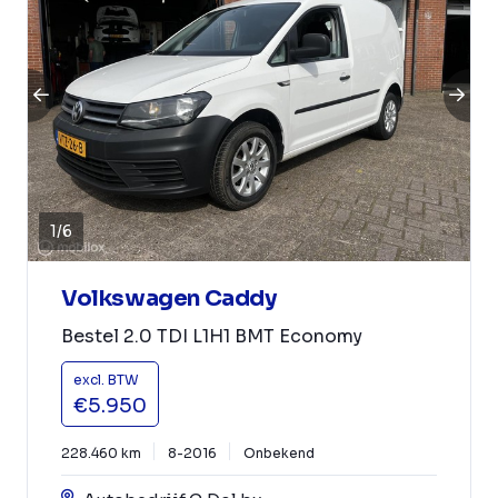
1
/
6
Volkswagen Caddy
Bestel 2.0 TDI L1H1 BMT Economy
excl. BTW
€5.950
228.460 km
8-2016
Onbekend