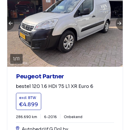
1
/
11
Peugeot Partner
bestel 120 1.6 HDi 75 L1 XR Euro 6
excl. BTW
€4.899
286.690 km
6-2016
Onbekend
Autobedrijf G Dol bv