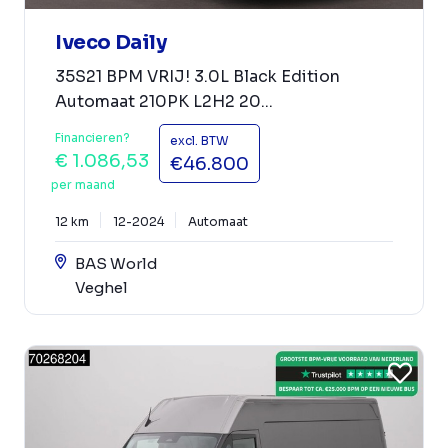
Iveco Daily
35S21 BPM VRIJ! 3.0L Black Edition
Automaat 210PK L2H2 20...
Financieren?
excl. BTW
€ 1.086,53
€46.800
per maand
12 km
12-2024
Automaat
BAS World
Veghel