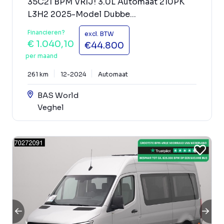
35C21 BPM VRIJ! 3.0L Automaat 210PK
L3H2 2025-Model Dubbe...
Financieren?
excl. BTW
€ 1.040,10
€44.800
per maand
261 km
12-2024
Automaat
BAS World
Veghel