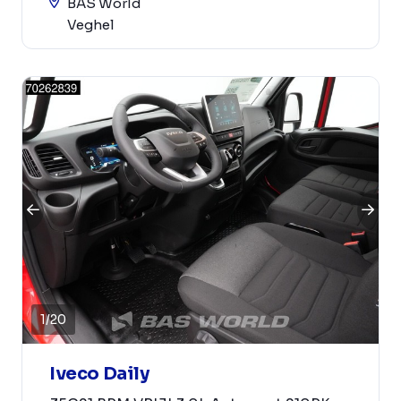
BAS World
Veghel
1
/
20
Iveco Daily