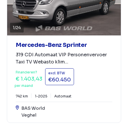
1
/
24
Mercedes-Benz Sprinter
319 CDI Automaat VIP Personenvervoer
Taxi TV Webasto klim...
Financieren?
excl. BTW
€ 1.403,43
€60.450
per maand
742 km
1-2025
Automaat
BAS World
Veghel