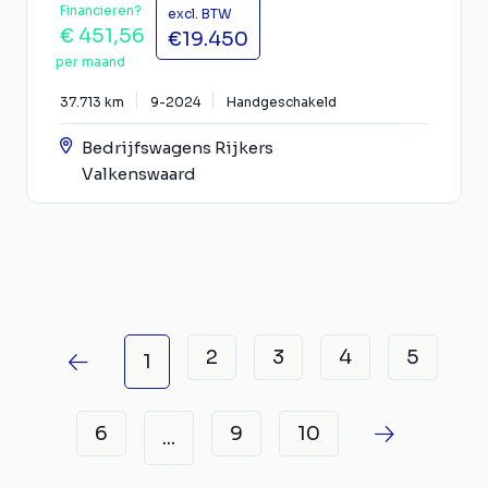
Financieren?
excl. BTW
€ 451,56
€19.450
per maand
37.713 km
9-2024
Handgeschakeld
Bedrijfswagens Rijkers
Valkenswaard
2
3
4
5
1
6
9
10
...