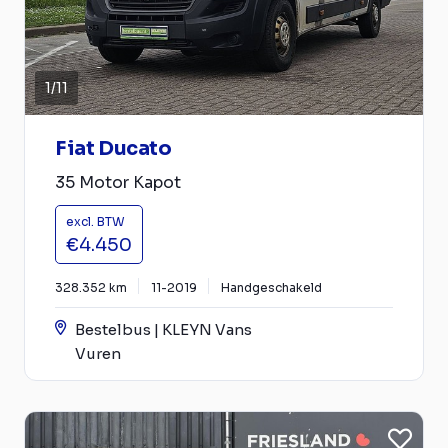
1
/
11
Fiat Ducato
35 Motor Kapot
excl. BTW
€4.450
328.352 km
11-2019
Handgeschakeld
Bestelbus | KLEYN Vans
Vuren