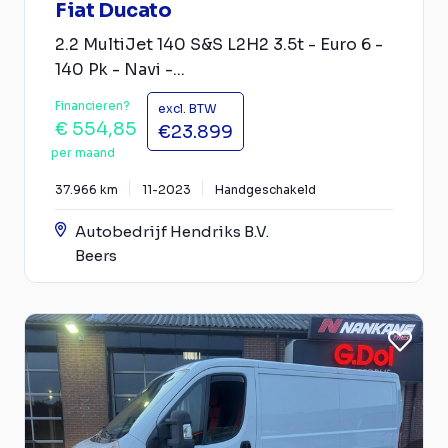
Fiat Ducato
2.2 MultiJet 140 S&S L2H2 3.5t - Euro 6 -
140 Pk - Navi -...
Financieren?
excl. BTW
€ 554,85
€23.899
per maand
37.966 km
11-2023
Handgeschakeld
Autobedrijf Hendriks B.V.
Beers