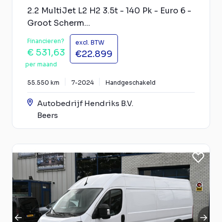
2.2 MultiJet L2 H2 3.5t - 140 Pk - Euro 6 -
Groot Scherm...
Financieren?
excl. BTW
€ 531,63
€22.899
per maand
55.550 km
7-2024
Handgeschakeld
Autobedrijf Hendriks B.V.
Beers