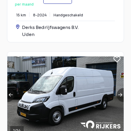
per maand
15 km
8-2024
Handgeschakeld
Derks Bedrijfswagens B.V.
Uden
1
/
14