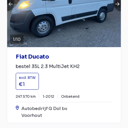
1
/
10
Fiat Ducato
bestel 35L 2.3 MultiJet KH2
excl. BTW
€1
247.570 km
1-2012
Onbekend
Autobedrijf G Dol bv
Voorhout