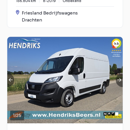
156.804 km
8-2019
Onbekend
Friesland Bedrijfswagens
Drachten
1
/
25