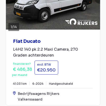
1
/
14
Fiat Ducato
L4H2 140 pk 2.2 Maxi Camera, 270
Graden achterdeuren
Financieren?
excl. BTW
€ 486,38
€20.950
per maand
41.031 km
6-2024
Handgeschakeld
Bedrijfswagens Rijkers
Valkenswaard