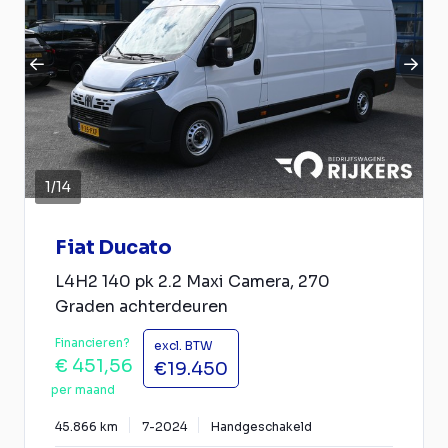
1
/
14
Fiat Ducato
L4H2 140 pk 2.2 Maxi Camera, 270
Graden achterdeuren
Financieren?
excl. BTW
€ 451,56
€19.450
per maand
45.866 km
7-2024
Handgeschakeld