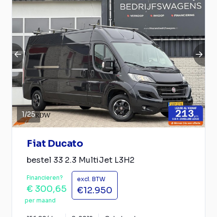
1
/
25
Fiat Ducato
bestel 33 2.3 MultiJet L3H2
Financieren?
excl. BTW
€ 300,65
€12.950
per maand