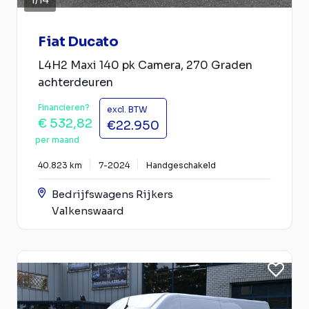
Fiat Ducato
L4H2 Maxi 140 pk Camera, 270 Graden
achterdeuren
Financieren?
excl. BTW
€ 532,82
€22.950
per maand
40.823 km
7-2024
Handgeschakeld
Bedrijfswagens Rijkers
Valkenswaard