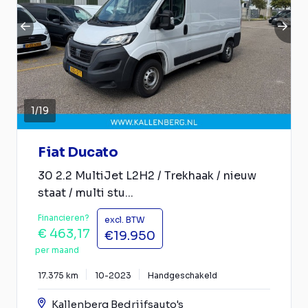
1
/
19
Fiat Ducato
30 2.2 MultiJet L2H2 / Trekhaak / nieuw
staat / multi stu...
Financieren?
excl. BTW
€ 463,17
€19.950
per maand
17.375 km
10-2023
Handgeschakeld
Kallenberg Bedrijfsauto's