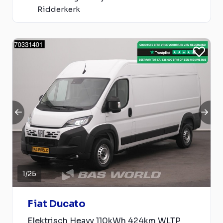
Ridderkerk
1
/
25
Fiat Ducato
Elektrisch Heavy 110kWh 424km WLTP