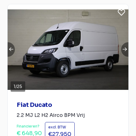
1
/
25
Fiat Ducato
2.2 MJ L2 H2 Airco BPM Vrij
Financieren?
excl. BTW
€ 648,90
€27.950