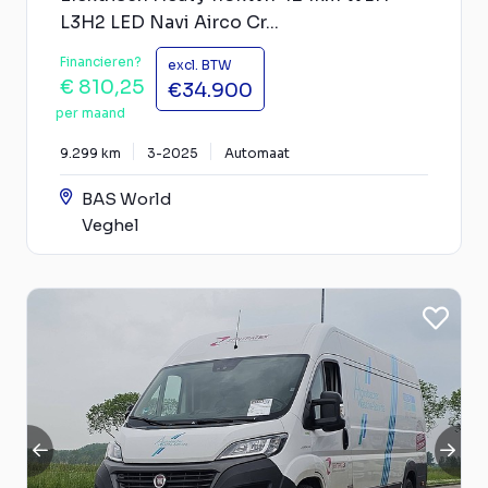
L3H2 LED Navi Airco Cr...
Financieren?
excl. BTW
€ 810,25
€34.900
per maand
9.299 km
3-2025
Automaat
BAS World
Veghel