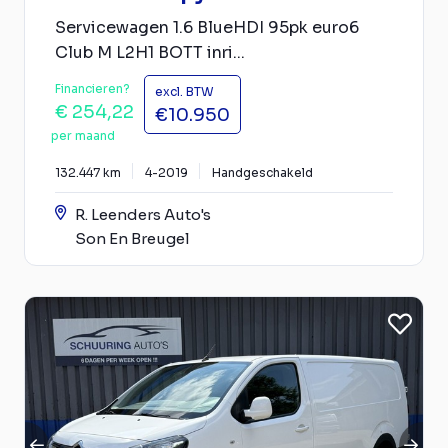
Servicewagen 1.6 BlueHDI 95pk euro6
Club M L2H1 BOTT inri...
Financieren?
excl. BTW
€ 254,22
€10.950
per maand
132.447 km
4-2019
Handgeschakeld
R. Leenders Auto's
Son En Breugel