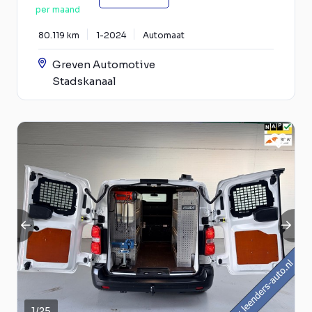
per maand
80.119 km
1-2024
Automaat
Greven Automotive
Stadskanaal
1
/
25