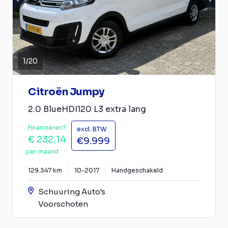
1
/
20
Citroën Jumpy
2.0 BlueHDI120 L3 extra lang
Financieren?
excl. BTW
€ 232,14
€9.999
per maand
129.347 km
10-2017
Handgeschakeld
Schuuring Auto's
Voorschoten