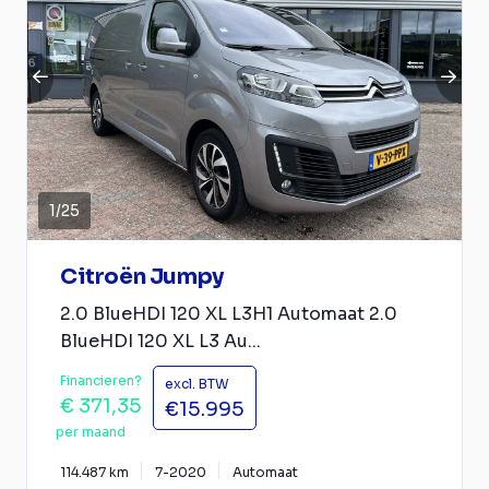
1
/
25
Citroën Jumpy
2.0 BlueHDI 120 XL L3H1 Automaat 2.0
BlueHDI 120 XL L3 Au...
Financieren?
excl. BTW
€ 371,35
€15.995
per maand
114.487 km
7-2020
Automaat