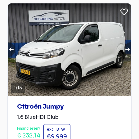
1
/
15
Citroën Jumpy
1.6 BlueHDI Club
Financieren?
excl. BTW
€ 232,14
€9.999