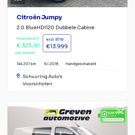
Citroën Jumpy
2.0 BlueHDI120 Dubbele Cabine
Financieren?
excl. BTW
€ 325,01
€13.999
per maand
144.201 km
10-2018
Handgeschakeld
Schuuring Auto's
Voorschoten