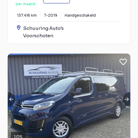
per maand
137.416 km
7-2019
Handgeschakeld
Schuuring Auto's
Voorschoten
1
/
25