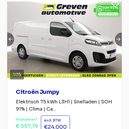
1
/
25
Citroën Jumpy
Elektrisch 75 kWh L3H1 | Snelladen | SOH
91% | Clima | Ca...
Financieren?
excl. BTW
€ 557,19
€24.000