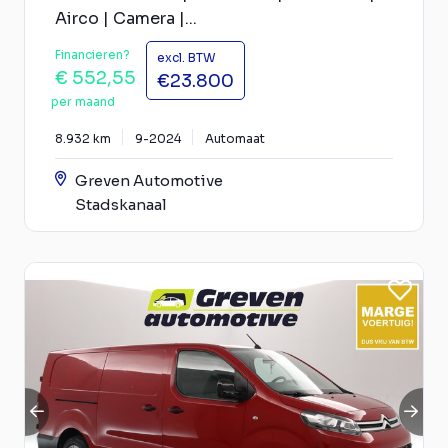
Airco | Camera |...
Financieren?
excl. BTW
€ 552,55
€23.800
per maand
8.932 km
9-2024
Automaat
Greven Automotive
Stadskanaal