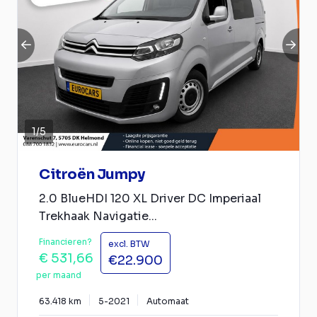
1
/
5
Citroën Jumpy
2.0 BlueHDI 120 XL Driver DC Imperiaal
Trekhaak Navigatie...
Financieren?
excl. BTW
€ 531,66
€22.900
per maand
63.418 km
5-2021
Automaat