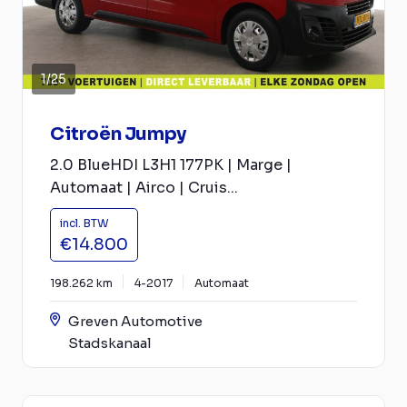
1
/
25
Citroën Jumpy
2.0 BlueHDI L3H1 177PK | Marge |
Automaat | Airco | Cruis...
incl. BTW
€14.800
198.262 km
4-2017
Automaat
Greven Automotive
Stadskanaal