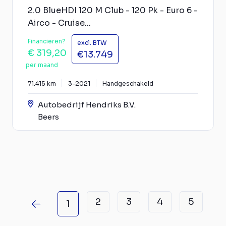
2.0 BlueHDI 120 M Club - 120 Pk - Euro 6 -
Airco - Cruise...
Financieren?
excl. BTW
€ 319,20
€13.749
per maand
71.415 km
3-2021
Handgeschakeld
Autobedrijf Hendriks B.V.
Beers
2
3
4
5
1