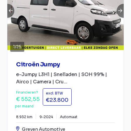
1
/
25
Citroën Jumpy
e-Jumpy L3H1 | Snelladen | SOH 99% |
Airco | Camera | Cru...
Financieren?
excl. BTW
€ 552,55
€23.800
per maand
8.932 km
9-2024
Automaat
Greven Automotive