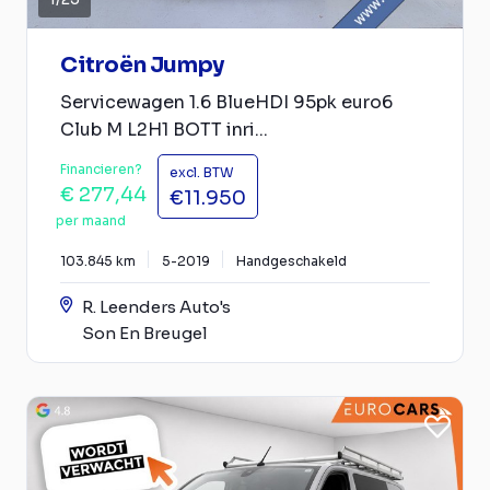
Citroën Jumpy
Servicewagen 1.6 BlueHDI 95pk euro6
Club M L2H1 BOTT inri...
Financieren?
excl. BTW
€ 277,44
€11.950
per maand
103.845 km
5-2019
Handgeschakeld
R. Leenders Auto's
Son En Breugel