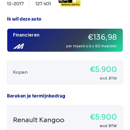
12-2017
127.401
Ik wil deze auto
Financieren
€136,98
per maand o.b.v 60 maanden
€5.900
Kopen
excl. BTW
Bereken je termijnbedrag
€5.900
Renault Kangoo
excl. BTW