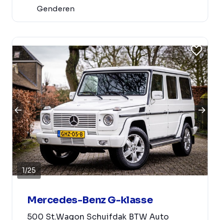
Genderen
1
/
25
Mercedes-Benz G-klasse
500 St.Wagon Schuifdak BTW Auto