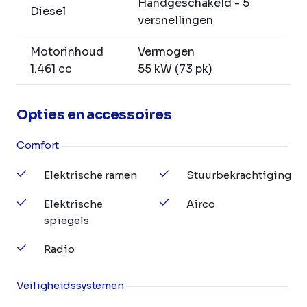
Handgeschakeld - 5
Diesel
versnellingen
Motorinhoud
Vermogen
1.461 cc
55 kW (73 pk)
Opties en accessoires
Comfort
Elektrische ramen
Stuurbekrachtiging
Elektrische
Airco
spiegels
Radio
Veiligheidssystemen