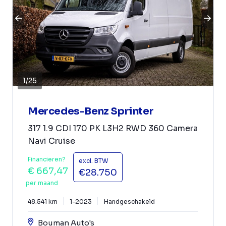
1
/
25
Mercedes-Benz Sprinter
317 1.9 CDI 170 PK L3H2 RWD 360 Camera
Navi Cruise
Financieren?
excl. BTW
€ 667,47
€28.750
per maand
48.541 km
1-2023
Handgeschakeld
Bouman Auto's