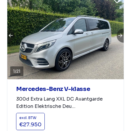
1
/
21
Mercedes-Benz V-klasse
300d Extra Lang XXL DC Avantgarde
Edition Elektrische Deu...
excl. BTW
€27.950