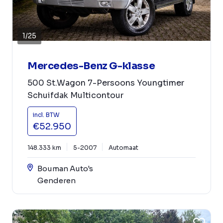
1
/
25
Mercedes-Benz G-klasse
500 St.Wagon 7-Persoons Youngtimer
Schuifdak Multicontour
incl. BTW
€52.950
148.333 km
5-2007
Automaat
Bouman Auto's
Genderen