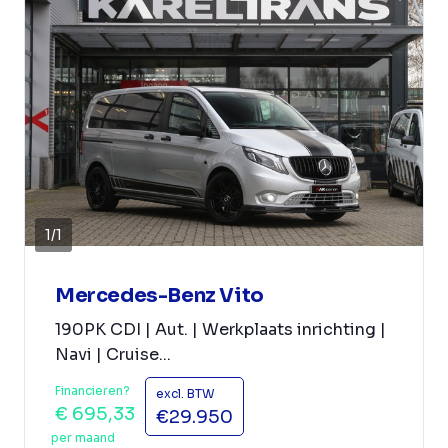
1
/
1
Mercedes-Benz Vito
190PK CDI | Aut. | Werkplaats inrichting |
Navi | Cruise...
Financieren?
excl. BTW
€ 695,33
€29.950
per maand