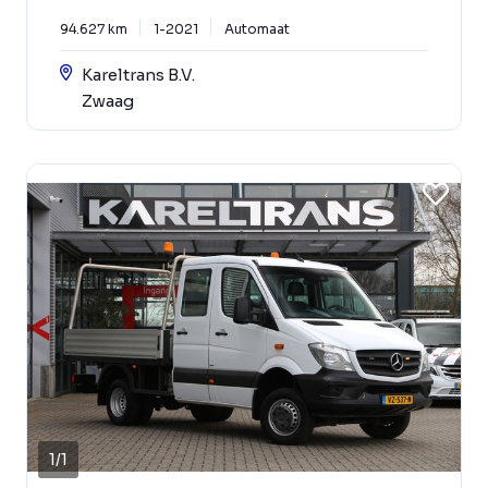
94.627 km
1-2021
Automaat
Kareltrans B.V.
Zwaag
1
/
1