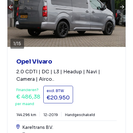
1
/
15
Opel Vivaro
2.0 CDTI | DC | L3 | Headup | Navi |
Camera | Airco..
Financieren?
excl. BTW
€ 486,38
€20.950
per maand
144.296 km
12-2019
Handgeschakeld
Kareltrans B.V.