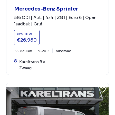
Mercedes-Benz Sprinter
516 CDI | Aut. | 4x4 | ZG1 | Euro 6 | Open
laadbak | Crui...
excl. BTW
€26.950
199.830 km
9-2016
Automaat
Kareltrans B.V.
Zwaag