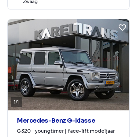
Zwaag
1
/
1
Mercedes-Benz G-klasse
G320 | youngtimer | face-lift modeljaar