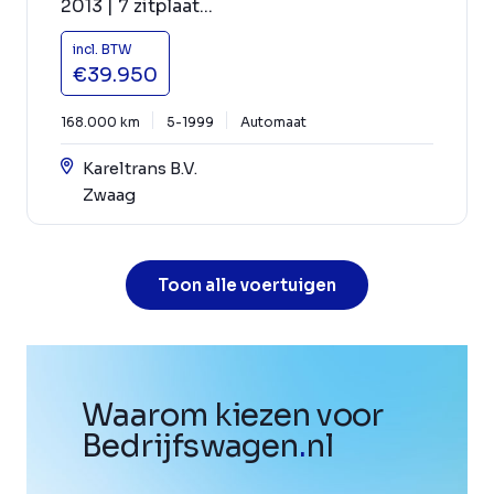
2013 | 7 zitplaat...
incl. BTW
€39.950
168.000 km
5-1999
Automaat
Kareltrans B.V.
Zwaag
Toon alle voertuigen
Waarom kiezen voor
Bedrijfswagen
.
nl