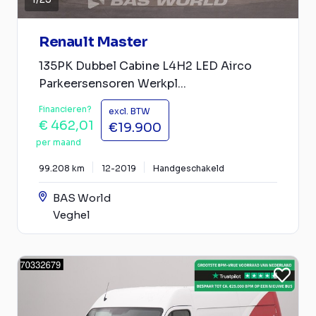
Renault Master
135PK Dubbel Cabine L4H2 LED Airco
Parkeersensoren Werkpl...
Financieren?
excl. BTW
€ 462,01
€19.900
per maand
99.208 km
12-2019
Handgeschakeld
BAS World
Veghel