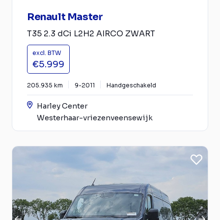
Renault Master
T35 2.3 dCi L2H2 AIRCO ZWART
excl. BTW
€5.999
205.935 km
9-2011
Handgeschakeld
Harley Center
Westerhaar-vriezenveensewijk