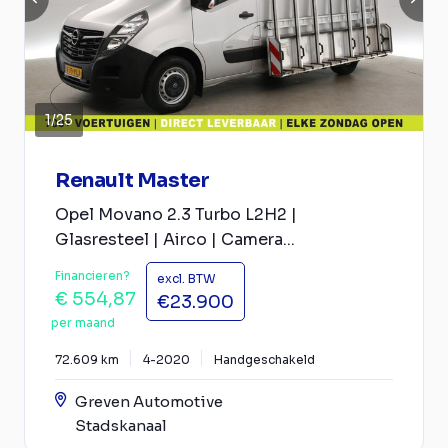
1
/
25
Renault Master
Opel Movano 2.3 Turbo L2H2 |
Glasresteel | Airco | Camera...
Financieren?
excl. BTW
€ 554,87
€23.900
per maand
72.609 km
4-2020
Handgeschakeld
Greven Automotive
Stadskanaal