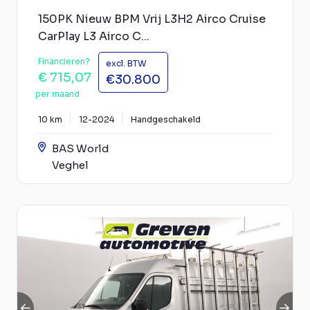
150PK Nieuw BPM Vrij L3H2 Airco Cruise
CarPlay L3 Airco C...
Financieren?
excl. BTW
€ 715,07
€30.800
per maand
10 km
12-2024
Handgeschakeld
BAS World
Veghel