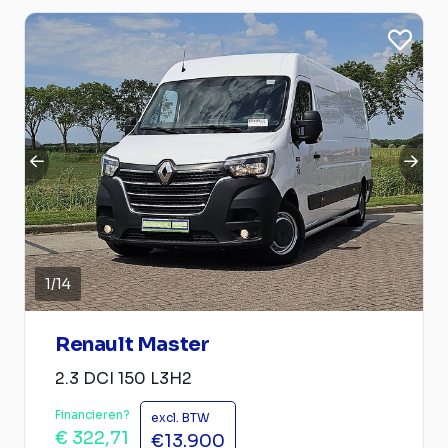
1
/
14
Renault Master
2.3 DCI 150 L3H2
Financieren?
excl. BTW
€ 322,71
€13.900