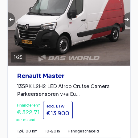
1
/
25
Renault Master
135PK L2H2 LED Airco Cruise Camera
Parkeersensoren v+a Eu...
Financieren?
excl. BTW
€ 322,71
€13.900
per maand
124.100 km
10-2019
Handgeschakeld