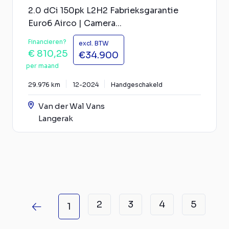
2.0 dCi 150pk L2H2 Fabrieksgarantie
Euro6 Airco | Camera...
Financieren?
excl. BTW
€ 810,25
€34.900
per maand
29.976 km
12-2024
Handgeschakeld
Van der Wal Vans
Langerak
2
3
4
5
1