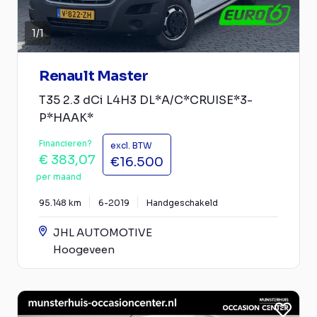
1
/
1
Renault Master
T35 2.3 dCi L4H3 DL*A/C*CRUISE*3-
P*HAAK*
Financieren?
excl. BTW
€ 383,07
€16.500
per maand
95.148 km
6-2019
Handgeschakeld
JHL AUTOMOTIVE
Hoogeveen