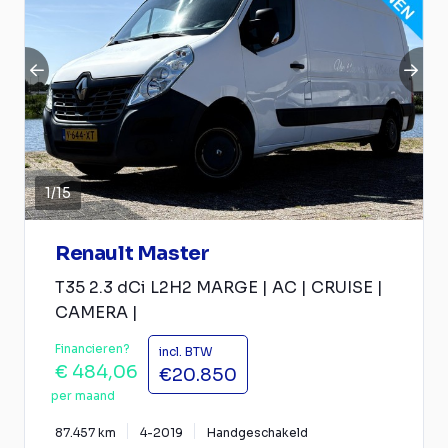
1
/
15
Renault Master
T35 2.3 dCi L2H2 MARGE | AC | CRUISE |
CAMERA |
Financieren?
incl. BTW
€ 484,06
€20.850
per maand
87.457 km
4-2019
Handgeschakeld