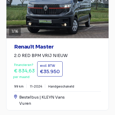
1
/
16
Renault Master
2.0 RED BPM VRIJ NIEUW
Financieren?
excl. BTW
€ 834,63
€35.950
per maand
99 km
11-2024
Handgeschakeld
Bestelbus | KLEYN Vans
Vuren