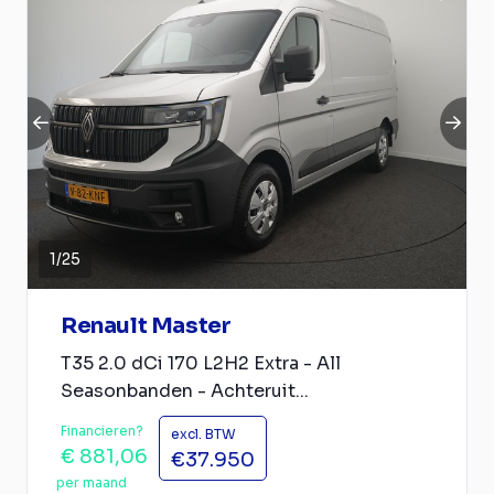
1
/
25
Renault Master
T35 2.0 dCi 170 L2H2 Extra - All
Seasonbanden - Achteruit...
Financieren?
excl. BTW
€ 881,06
€37.950
per maand