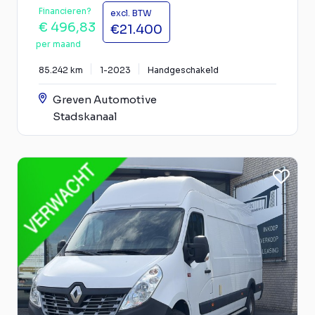
Financieren?
excl. BTW
€ 496,83
€21.400
per maand
85.242 km
1-2023
Handgeschakeld
Greven Automotive
Stadskanaal