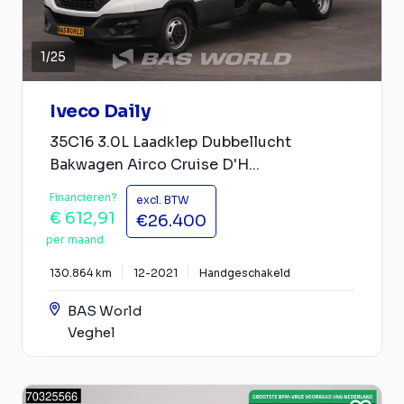
1
/
25
Iveco Daily
35C16 3.0L Laadklep Dubbellucht
Bakwagen Airco Cruise D'H...
Financieren?
excl. BTW
€ 612,91
€26.400
per maand
130.864 km
12-2021
Handgeschakeld
BAS World
Veghel