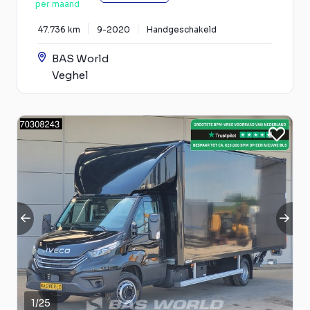
per maand
47.736 km
9-2020
Handgeschakeld
BAS World
Veghel
1
/
25