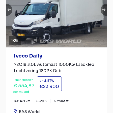
1
/
25
Iveco Daily
72C18 3.0L Automaat 1000KG Laadklep
Luchtvering 180PK Dub...
Financieren?
excl. BTW
€ 554,87
€23.900
per maand
152.421 km
5-2019
Automaat
BAS World