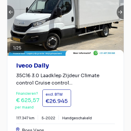
1
/
25
Iveco Daily
35C16 3.0 Laadklep Zijdeur Climate
control Cruise control...
Financieren?
excl. BTW
€ 625,57
€26.945
per maand
117.347 km
5-2022
Handgeschakeld
Boss Vans