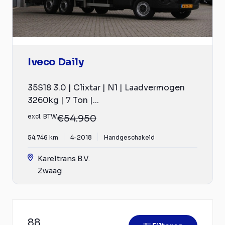
Iveco Daily
35S18 3.0 | Clixtar | N1 | Laadvermogen
3260kg | 7 Ton |...
excl. BTW
€54.950
54.746 km
4-2018
Handgeschakeld
Kareltrans B.V.
Zwaag
88