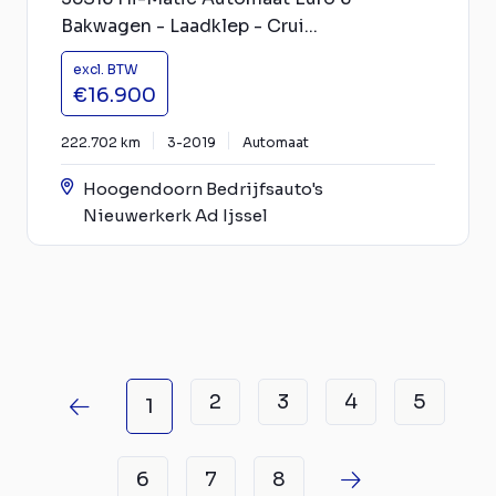
Bakwagen - Laadklep - Crui...
excl. BTW
€16.900
222.702 km
3-2019
Automaat
Hoogendoorn Bedrijfsauto's
Nieuwerkerk Ad Ijssel
2
3
4
5
1
6
7
8