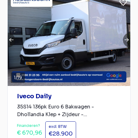
1
/
19
Iveco Daily
35S14 136pk Euro 6 Bakwagen -
Dhollandia Klep + Zijdeur -...
Financieren?
excl. BTW
€ 670,96
€28.900