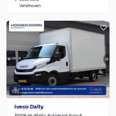
Veldhoven
1
/
20
Iveco Daily
35S16 Hi-Matic Automaat Euro 6