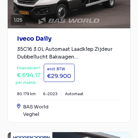
1
/
25
Iveco Daily
35C16 3.0L Automaat Laadklep Zijdeur
Dubbellucht Bakwagen...
Financieren?
excl. BTW
€ 694,17
€29.900
per maand
80.179 km
6-2023
Automaat
BAS World
Veghel