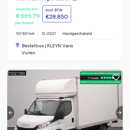
Financieren?
excl. BTW
€ 669,79
€28.850
per maand
101.921 km
12-2021
Handgeschakeld
Bestelbus | KLEYN Vans
Vuren