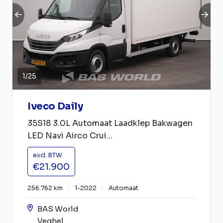
1
/
25
Iveco Daily
35S18 3.0L Automaat Laadklep Bakwagen
LED Navi Airco Crui...
excl. BTW
€21.900
256.762 km
1-2022
Automaat
BAS World
Veghel