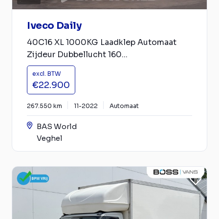
Iveco Daily
40C16 XL 1000KG Laadklep Automaat
Zijdeur Dubbellucht 160...
excl. BTW
€22.900
267.550 km
11-2022
Automaat
BAS World
Veghel