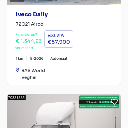
Iveco Daily
72C21 Airco
Financieren?
excl. BTW
€ 1.344,23
€57.900
per maand
1 km
5-2026
Automaat
BAS World
Veghel