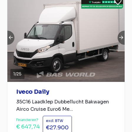
1
/
25
Iveco Daily
35C16 Laadklep Dubbellucht Bakwagen
Airco Cruise Euro6 Me...
Financieren?
excl. BTW
€ 647,74
€27.900