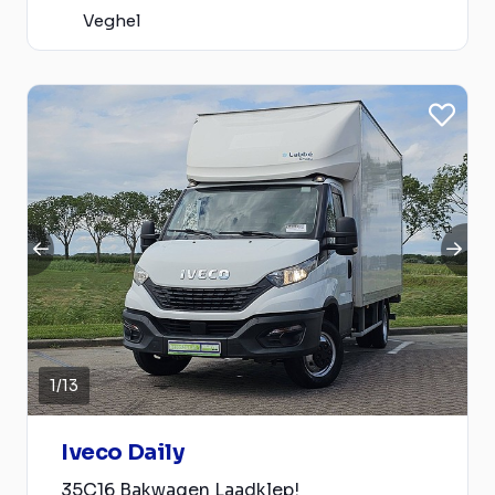
Veghel
1
/
13
Iveco Daily
35C16 Bakwagen Laadklep!