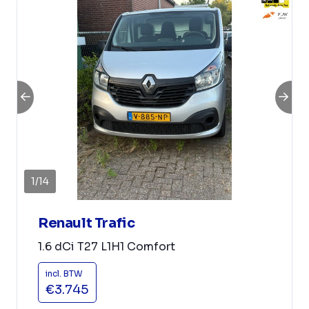
1
/
14
Renault Trafic
1.6 dCi T27 L1H1 Comfort
incl. BTW
€3.745