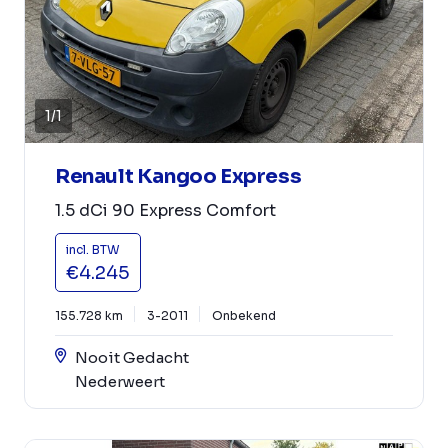
1
/
1
Renault Kangoo Express
1.5 dCi 90 Express Comfort
incl. BTW
€4.245
155.728 km
3-2011
Onbekend
Nooit Gedacht
Nederweert