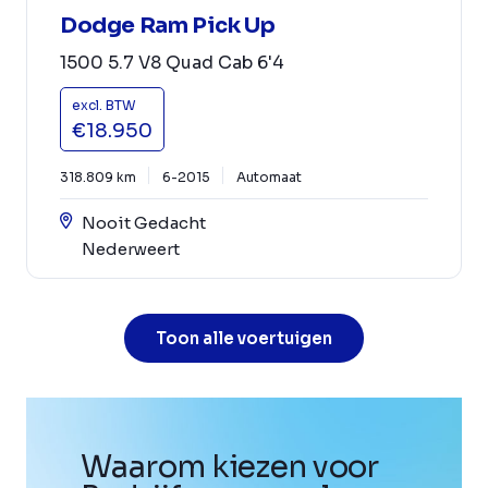
Dodge Ram Pick Up
1500 5.7 V8 Quad Cab 6'4
excl. BTW
€18.950
318.809 km
6-2015
Automaat
Nooit Gedacht
Nederweert
Toon alle voertuigen
Waarom kiezen voor