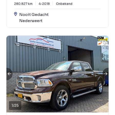
280.827 km
4-2018
Onbekend
Nooit Gedacht
Nederweert
1
/
25